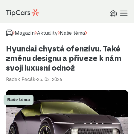
Magazín
Aktuality
Naše téma
Hyundai chystá ofenzívu. Také
změnu designu a přiveze k nám
svoji luxusní odnož
Radek Pecák
-
25. 02. 2026
Naše téma