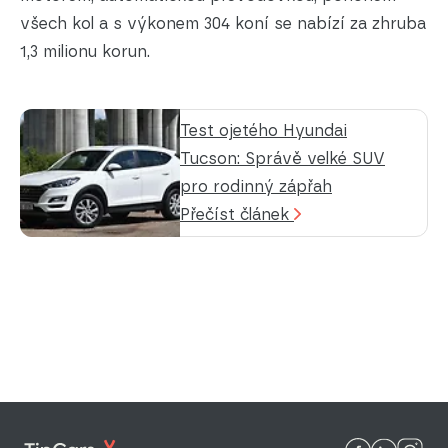
všech kol a s výkonem 304 koní se nabízí za zhruba
1,3 milionu korun.
Test ojetého Hyundai
Tucson: Správě velké SUV
pro rodinný zápřah
Přečíst článek