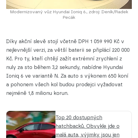
Modernizovaný vůz Hyundai Ioniq 6., zdroj: Deník/Radek
Pecák
Díky akční slevě stojí včetně DPH 1 059 990 Kč v
nejlevnější verzi, za větší baterii se připlácí 220 000
Kč. Pro ty, kteří chtějí zažít extrémní zrychlení z
nuly za sto během 3,2 sekundy, nabídne Hyundai
Ioniq 6 ve variantě N. Za auto s výkonem 650 koní
a pohonem všech kol budou prodejci vyžadovat
nejméně 1,8 milionu korun.
Top 20 dostupných
hatchbacků. Obvykle jde o
malá auta, výjimky jsou jen