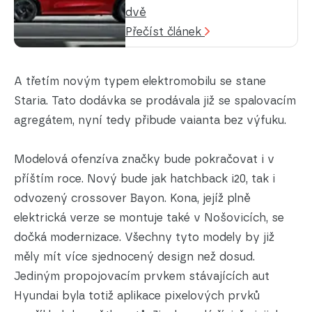
dvě
Přečíst článek
A třetím novým typem elektromobilu se stane
Staria. Tato dodávka se prodávala již se spalovacím
agregátem, nyní tedy přibude vaianta bez výfuku.
Modelová ofenzíva značky bude pokračovat i v
příštím roce. Nový bude jak hatchback i20, tak i
odvozený crossover Bayon. Kona, jejíž plně
elektrická verze se montuje také v Nošovicích, se
dočká modernizace. Všechny tyto modely by již
měly mít více sjednocený design než dosud.
Jediným propojovacím prvkem stávajících aut
Hyundai byla totiž aplikace pixelových prvků