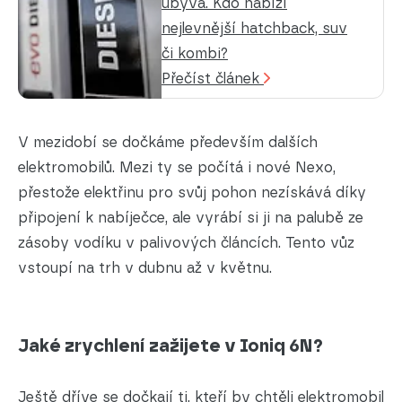
ubývá. Kdo nabízí
nejlevnější hatchback, suv
či kombi?
Přečíst článek
V mezidobí se dočkáme především dalších
elektromobilů. Mezi ty se počítá i nové Nexo,
přestože elektřinu pro svůj pohon nezískává díky
připojení k nabíječce, ale vyrábí si ji na palubě ze
zásoby vodíku v palivových článcích. Tento vůz
vstoupí na trh v dubnu až v květnu.
Jaké zrychlení zažijete v Ioniq 6N?
Ještě dříve se dočkají ti, kteří by chtěli elektromobil