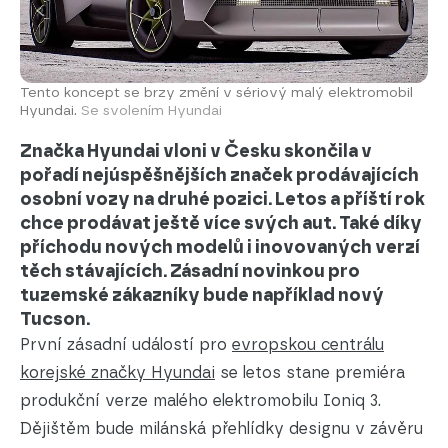
Tento koncept se brzy změní v sériový malý elektromobil
Hyundai.
Se svolením Hyundai
Značka Hyundai vloni v Česku skončila v
pořadí nejúspěšnějších značek prodávajících
osobní vozy na druhé pozici. Letos a příští rok
chce prodávat ještě více svých aut. Také díky
příchodu nových modelů i inovovaných verzí
těch stávajících. Zásadní novinkou pro
tuzemské zákazníky bude například nový
Tucson.
První zásadní událostí pro
evropskou centrálu
korejské značky Hyundai
se letos stane premiéra
produkční verze malého elektromobilu Ioniq 3.
Dějištěm bude milánská přehlídky designu v závěru