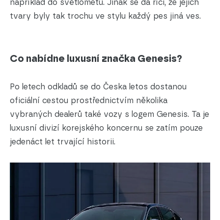
například do světlometů. Jinak se dá říci, že jejich
tvary byly tak trochu ve stylu každý pes jiná ves.
Co nabídne luxusní značka Genesis?
Po letech odkladů se do Česka letos dostanou
oficiální cestou prostřednictvím několika
vybraných dealerů také vozy s logem Genesis. Ta je
luxusní divizí korejského koncernu se zatím pouze
jedenáct let trvající historii.