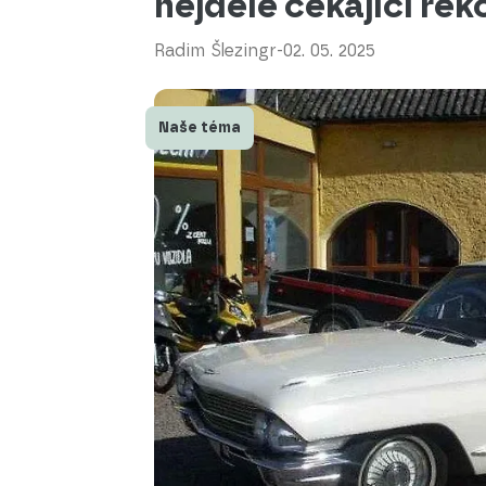
nejdéle čekající r
Radim Šlezingr
-
02. 05. 2025
Naše téma