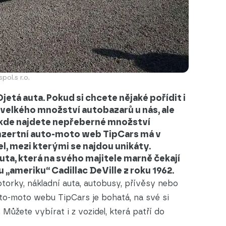
ol.s r.o.
á auta. Pokud si chcete nějaké pořídit i
 velkého množství autobazarů u nás, ale
, kde najdete nepřeberné množství
 inzertní auto-moto web TipCars má v
el, mezi kterými se najdou unikáty.
uta, která na svého majitele marně čekají
u „ameriku“ Cadillac DeVille z roku 1962.
otorky, nákladní auta, autobusy, přívěsy nebo
uto-moto webu TipCars je bohatá, na své si
. Můžete vybírat i z vozidel, která patří do