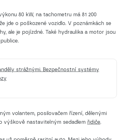
výkonu 80 kW, na tachometru má 81 200
, že jde o poškozené vozidlo. V poznámkách se
y, ale je pojízdné. Také hydraulika a motor jsou
publice.
 anděly strážnými. Bezpečnostní systémy
ozy
lným volantem, posilovačem řízení, dělenými
bo výškově nastavitelným sedadlem
řidiče
.
nes už poměrně raritní auto. Mezi jeho výhody