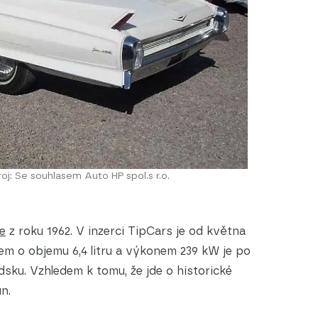
droj: Se souhlasem Auto HP spol.s r.o.
le
z roku 1962. V inzerci TipCars je od května
em o objemu 6,4 litru a výkonem 239 kW je po
dsku. Vzhledem k tomu, že jde o historické
un.