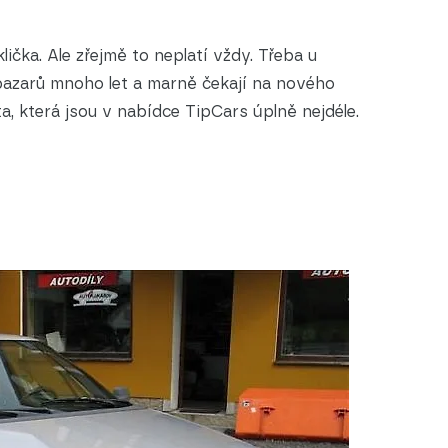
lička. Ale zřejmě to neplatí vždy. Třeba u
obazarů mnoho let a marně čekají na nového
a, která jsou v nabídce TipCars úplně nejdéle.