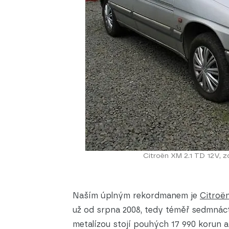
Citroën XM 2.1 TD 12V, z
Naším úplným rekordmanem je
Citroë
už od srpna 2008, tedy téměř sedmnáct
metalízou stojí pouhých 17 990 korun a 