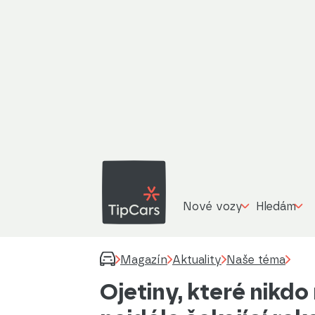
Nové vozy
Hledám
Magazín
Aktuality
Naše téma
Ojetiny, které nikdo