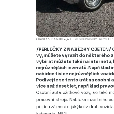
Cadillac DeVille 6,4 L.
Se souhlasem Auto HP sp
/PERLIČKY Z NABÍDKY OJETIN/ Ojet
vy, můžete vyrazit do některého z
vybírat můžete také na internetu
nejrůznějších inzerátů. Například
nabídce tisíce nejrůznějších vozid
Podívejte se tentokrát na osobní a
více než deset let, například pravo
Osobní auta, užitkové vozy, ale také m
pracovní stroje. Nabídka inzertního a
přijdou zájemci o jakýkoliv druh vozidla
kategorie „NEJ“.