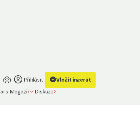
Přihlásit
Vložit inzerát
ars Magazín
Diskuze