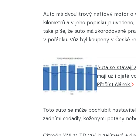
Auto má dvoulitrový naftový motor o 
kilometrů a v jeho popisku je uvedeno
také píše, že auto má zkorodované prah
v pořádku. Vůz byl koupený v České re
Auta se stávají
mají už i ojeté v
Přečíst článek
Toto auto se může pochlubit nastavite
zadními sedadly, koženými potahy ne
Citroën XM 2.1 TD 12V je zajímavé a d