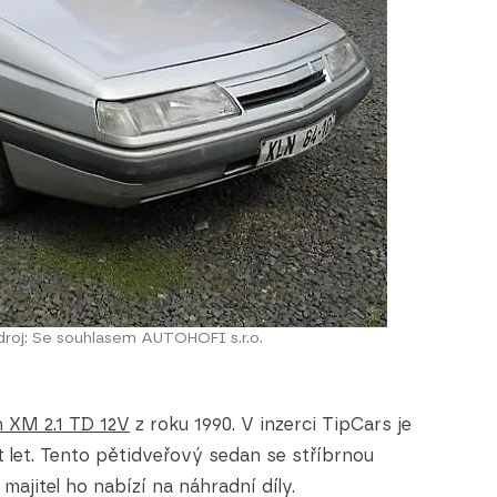
droj: Se souhlasem AUTOHOFI s.r.o.
n XM 2.1 TD 12V
z roku 1990. V inzerci TipCars je
 let. Tento pětidveřový sedan se stříbrnou
majitel ho nabízí na náhradní díly.