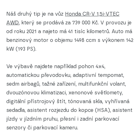
Náš druhý tip je na vůz
Honda CR-V 1,5i-VTEC
AWD
, který se prodává za 739 000 Kč. V provozu je
od roku 2021 a najeto má 41 tisíc kilometrů. Auto má
benzinový motor o objemu 1498 ccm s výkonem 142
kW (193 PS).
Ve výbavě najdete například pohon 4x4,
automatickou převodovku, adaptivní tempomat,
sedm airbagů, tažné zařízení, multifunkční volant,
dvouzónovou klimatizaci, xenonové světlomety,
digitální přístrojový štít, tónovaná skla, vyhřívaná
sedadla, asistent rozjezdu do kopce (HSA), asistent
jízdy v jízdním pruhu, přesní i zadní parkovací
senzory či parkovací kameru.