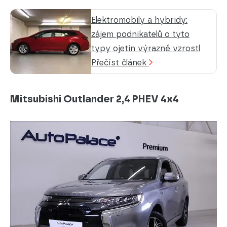
Elektromobily a hybridy:
zájem podnikatelů o tyto
typy ojetin výrazně vzrostl
Přečíst článek
Mitsubishi Outlander 2,4 PHEV 4x4