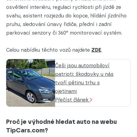
osvětlení interiéru, regulaci rychlosti při jízdě ze
svahu, asistent rozjezdu do kopce, hlídání jízdního
pruhu, sledování únavy řidiče, přední i zadní
parkovací senzory či 360° monitorovací systém.
Celou nabídku těchto vozů najdete
ZDE
.
Češi jsou automobiloví
patrioti: škodovky u nás
tvoří pětinu trhu s
ojetinami
Přečíst článek
Proč je výhodné hledat auto na webu
TipCars.com?