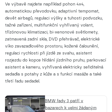
Ve výbavě najdete například pohon 4x4,
automatickou převodovku, adaptivní tempomat,
devět airbagů, regulaci výšky a tuhosti podvozku,
tažné zařízení, multifunkční vyhřívaný volant,
třízónovou klimatizaci, bi-xenonové světlomety,
zatmavená zadní skla, DVD přehrávač, elektrické
víko zavazadlového prostoru, kožené čalounění,
regulaci rychlosti při jízdě ze svahu, asistent
rozjezdu do kopce hlídání jízdního pruhu, parkovací
asistent a kameru, vyhřívaná elektricky seřiditelná
sedadla s potahy z kůže a s funkcí masáže a také
třetí řadu sedadel.
BMW řady 3 patří v
bazarech k velmi žádaným