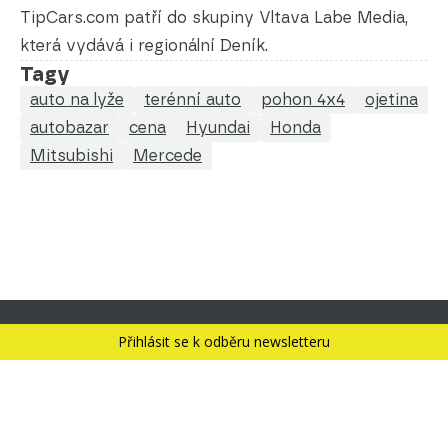
TipCars.com patří do skupiny Vltava Labe Media,
která vydává i regionální Deník.
Tagy
auto na lyže
terénní auto
pohon 4x4
ojetina
autobazar
cena
Hyundai
Honda
Mitsubishi
Mercede
Přihlásit se k odběru newsletteru
Kontakt
FAQ
Prodávající
Obchodní podmínky
Ochrana údajů
Zpracování údajů