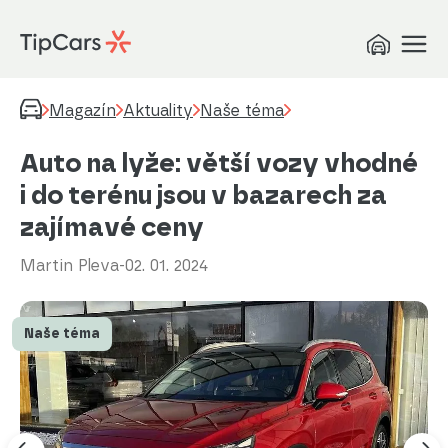
Magazín
Aktuality
Naše téma
Auto na lyže: větší vozy vhodné
i do terénu jsou v bazarech za
zajímavé ceny
Martin Pleva
-
02. 01. 2024
Naše téma