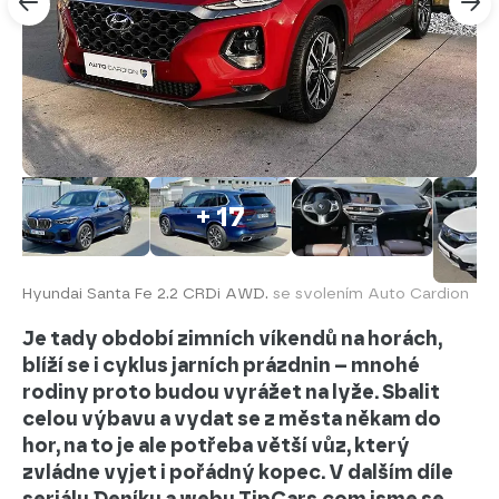
+ 17
Hyundai Santa Fe 2.2 CRDi AWD.
se svolením Auto Cardion
Je tady období zimních víkendů na horách,
blíží se i cyklus jarních prázdnin – mnohé
rodiny proto budou vyrážet na lyže. Sbalit
celou výbavu a vydat se z města někam do
hor, na to je ale potřeba větší vůz, který
zvládne vyjet i pořádný kopec. V dalším díle