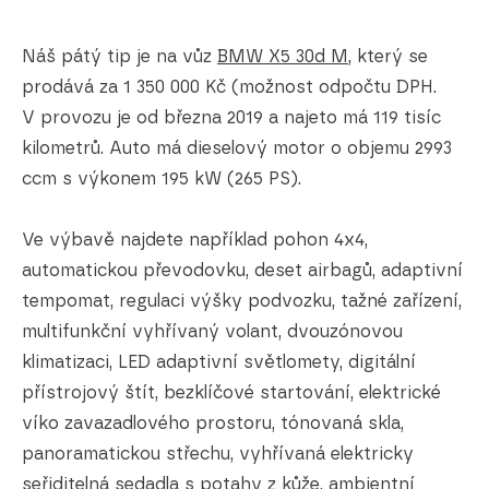
Náš pátý tip je na vůz
BMW X5 30d M
, který se
prodává za 1 350 000 Kč (možnost odpočtu DPH.
V provozu je od března 2019 a najeto má 119 tisíc
kilometrů. Auto má dieselový motor o objemu 2993
ccm s výkonem 195 kW (265 PS).
Ve výbavě najdete například pohon 4x4,
automatickou převodovku, deset airbagů, adaptivní
tempomat, regulaci výšky podvozku, tažné zařízení,
multifunkční vyhřívaný volant, dvouzónovou
klimatizaci, LED adaptivní světlomety, digitální
přístrojový štít, bezklíčové startování, elektrické
víko zavazadlového prostoru, tónovaná skla,
panoramatickou střechu, vyhřívaná elektricky
seřiditelná sedadla s potahy z kůže, ambientní