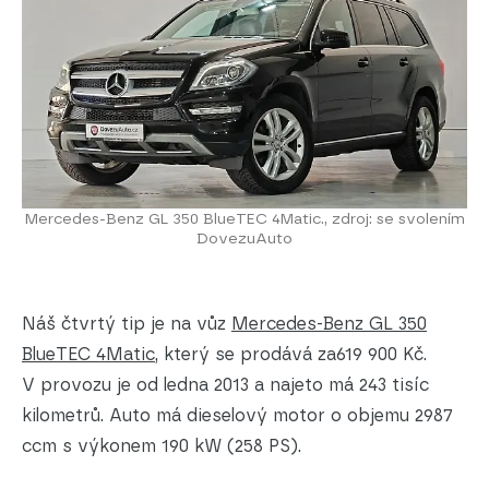
Mercedes-Benz GL 350 BlueTEC 4Matic., zdroj: se svolením
DovezuAuto
Náš čtvrtý tip je na vůz
Mercedes-Benz GL 350
BlueTEC 4Matic
, který se prodává za619 900 Kč.
V provozu je od ledna 2013 a najeto má 243 tisíc
kilometrů. Auto má dieselový motor o objemu 2987
ccm s výkonem 190 kW (258 PS).