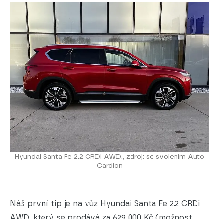
Hyundai Santa Fe 2.2 CRDi AWD., zdroj: se svolením Auto
Cardion
Náš první tip je na vůz
Hyundai Santa Fe 2.2 CRDi
AWD
, který se prodává za 629 000 Kč (možnost