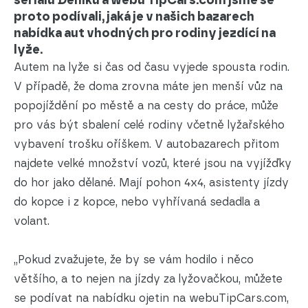
seriálu Deníku a webu TipCars.com jsme se
proto podívali, jaká je v našich bazarech
nabídka aut vhodných pro rodiny jezdící na
lyže.
Autem na lyže si čas od času vyjede spousta rodin.
V případě, že doma zrovna máte jen menší vůz na
popojíždění po městě a na cesty do práce, může
pro vás být sbalení celé rodiny včetně lyžařského
vybavení trošku oříškem. V autobazarech přitom
najdete velké množství vozů, které jsou na vyjížďky
do hor jako dělané. Mají pohon 4x4, asistenty jízdy
do kopce i z kopce, nebo vyhřívaná sedadla a
volant.
„Pokud zvažujete, že by se vám hodilo i něco
většího, a to nejen na jízdy za lyžovačkou, můžete
se podívat na nabídku ojetin na webuTipCars.com,