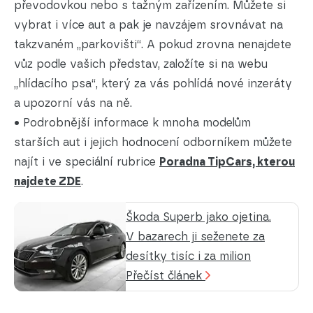
převodovkou nebo s tažným zařízením. Můžete si
vybrat i více aut a pak je navzájem srovnávat na
takzvaném „parkovišti“. A pokud zrovna nenajdete
vůz podle vašich představ, založíte si na webu
„hlídacího psa“, který za vás pohlídá nové inzeráty
a upozorní vás na ně.
• Podrobnější informace k mnoha modelům
starších aut i jejich hodnocení odborníkem můžete
najít i ve speciální rubrice
Poradna TipCars, kterou
najdete ZDE
.
Škoda Superb jako ojetina.
V bazarech ji seženete za
desítky tisíc i za milion
Přečíst článek