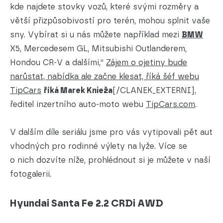
kde najdete stovky vozů, které svými rozměry a
větší přizpůsobivostí pro terén, mohou splnit vaše
sny. Vybírat si u nás můžete například mezi
BMW
X5, Mercedesem GL, Mitsubishi Outlanderem,
Hondou CR-V a dalšími,“
Zájem o ojetiny bude
narůstat, nabídka ale začne klesat, říká šéf webu
TipCars
říká Marek Knieža
[/CLANEK_EXTERNI],
ředitel inzertního auto-moto webu
TipCars.com
.
V dalším díle seriálu jsme pro vás vytipovali pět aut
vhodných pro rodinné výlety na lyže. Více se
o nich dozvíte níže, prohlédnout si je můžete v naší
fotogalerii.
Hyundai Santa Fe 2.2 CRDi AWD