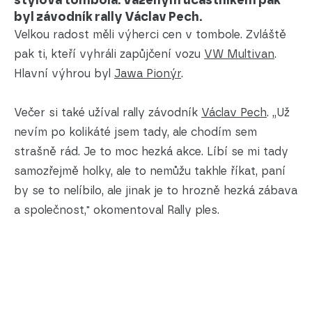
stylová tombola. Váženým účastníkem pak
byl závodník rally Václav Pech.
Velkou radost měli výherci cen v tombole. Zvláště
pak ti, kteří vyhráli zapůjčení vozu
VW Multivan
.
Hlavní výhrou byl
Jawa Pionýr
.
Večer si také užíval rally závodník
Václav Pech
. „Už
nevím po kolikáté jsem tady, ale chodím sem
strašně rád. Je to moc hezká akce. Líbí se mi tady
samozřejmě holky, ale to nemůžu takhle říkat, paní
by se to nelíbilo, ale jinak je to hrozně hezká zábava
a společnost," okomentoval Rally ples.