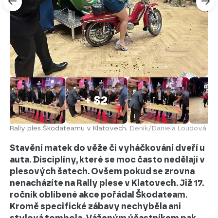
+ 82
Rally ples Škodateamu v Klatovech.
Deník/Daniela Loudová
Stavění matek do věže či vyháčkování dveří u
auta. Disciplíny, které se moc často nedělají v
plesových šatech. Ovšem pokud se zrovna
nenacházíte na Rally plese v Klatovech. Již 17.
ročník oblíbené akce pořádal Škodateam.
Kromě specifické zábavy nechyběla ani