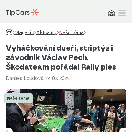
Magazín
Aktuality
Naše téma
Vyháčkování dveří, striptýz i
závodník Václav Pech.
Škodateam pořádal Rally ples
Daniela Loudová
-
19. 02. 2024
Naše téma