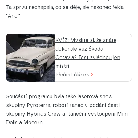
Ta zprvu nechápala, co se děje, ale nakonec řekla:
"Ano."
KVÍZ: Myslíte si, že znáte
dokonale vůz Škoda
Octavia? Test zvládnou jen
mistři
Přečíst článek
Součástí programu byla také laserová show
skupiny Pyroterra, robotí tanec v podání části
skupiny Hybrids Crew a taneční vystoupení Mini
Dolls a Modern.