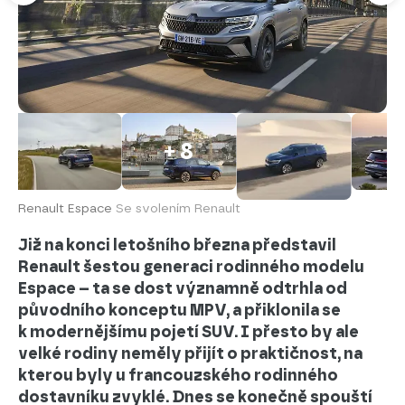
+ 8
Renault Espace
Se svolením Renault
Již na konci letošního března představil
Renault šestou generaci rodinného modelu
Espace – ta se dost významně odtrhla od
původního konceptu MPV, a přiklonila se
k modernějšímu pojetí SUV. I přesto by ale
velké rodiny neměly přijít o praktičnost, na
kterou byly u francouzského rodinného
dostavníku zvyklé. Dnes se konečně spouští