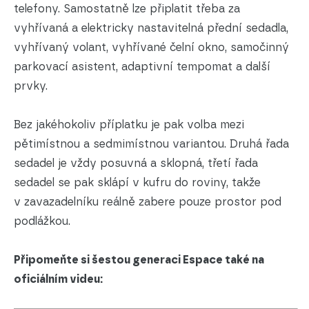
telefony. Samostatně lze připlatit třeba za
vyhřívaná a elektricky nastavitelná přední sedadla,
vyhřívaný volant, vyhřívané čelní okno, samočinný
parkovací asistent, adaptivní tempomat a další
prvky.
Bez jakéhokoliv příplatku je pak volba mezi
pětimístnou a sedmimístnou variantou. Druhá řada
sedadel je vždy posuvná a sklopná, třetí řada
sedadel se pak sklápí v kufru do roviny, takže
v zavazadelníku reálně zabere pouze prostor pod
podlážkou.
Připomeňte si šestou generaci Espace také na
oficiálním videu: