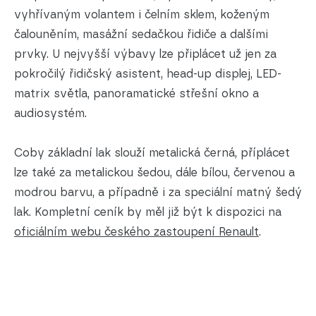
vyhřívaným volantem i čelním sklem, koženým
čalouněním, masážní sedačkou řidiče a dalšími
prvky. U nejvyšší výbavy lze připlácet už jen za
pokročilý řidičský asistent, head-up displej, LED-
matrix světla, panoramatické střešní okno a
audiosystém.
Coby základní lak slouží metalická černá, příplácet
lze také za metalickou šedou, dále bílou, červenou a
modrou barvu, a případně i za speciální matný šedý
lak. Kompletní ceník by měl již být k dispozici na
oficiálním webu českého zastoupení Renault
.