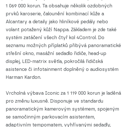
1 069 000 korun. Ta obsahuje několik ozdobných
prvků karoserie, čalounění kombinací kůže a
Alcantary a detaily jako hliníkové pedály nebo
volant potažený kůží Nappa. Základem je zde také
systém zatáčení všech čtyř kol 4Control. Do
seznamu možných příplatků přibývá panoramatické
střešní okno, masážní sedadlo řidiče, head-up
displej, LED-matrix světla, pokročilá řidičská
asistence či infotainment doplněný o audiosystém
Harman Kardon.
Vrcholná výbava Iconic za 1 119 000 korun je laděná
pro změnu luxusně. Disponuje ve standardu
panoramatickým kamerovým systémem, spojeným
se samočinným parkovacím asistentem,
adaptivním tempomatem, vyhřívanými sedadly,