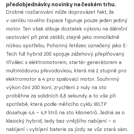
předobjednávky novinky na českém trhu.
Drobné rozčarování může doprovázet fakt, že
v ceníku nového Espace figuruje pouze jeden jediný
motor. Ten však slibuje dostatek výkonu na dálniční
cestování při plné zátěži, stejně jako mimořádně
nízkou spotřebu. Pohonný řetězec označený jako E-
Tech full hybrid 200 spojuje zážehový přeplňovaný
tříválec s elektromotorem, startér-generátorem a
multimódovou převodovkou, která má 2 stupně pro
elektromotor a 4 pro spalovací motor. Souhrnný
výkon činí 200 koní, zrychlení z nuly na sto
proběhne za solidních 8,8 sekundy a to vše při
spotřebě, která podle měřicího cyklu WLTP
dosahuje 4,6 – 4,9 litrů na sto kilometrů. Jedná se o
klasický hybrid, tedy bez vnějšího nabíjení – o
nabíjení i vybíjení baterie za jízdy se vůz stará sám.