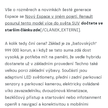
Vše o rozměrech a novinkách šesté generace
Espace se
Nový Espace v jiném pojetí. Renault
posunul tento model více do světa SUV
dočtete ve
starším článku zde
[/CLANEK_EXTERNI].
A kolik tedy činí cena? Základ je za „baťovských“
999 000 korun, a i když se tato suma zdá dost
vysoká, je potřeba mít na paměti, že vedle hybridu
dostanete už v základním provedení Techno také
velkou porci základní výbavy. Součástí jsou
adaptivní LED světlomety, přední i zadní parkovací
senzory s parkovací kamerou, elektricky ovládané
víko zavazadelníku, dvouzónová klimatizace,
bezklíčový přístup a startování nebo infotainment
openR s navigací a konektivitou s mobilními