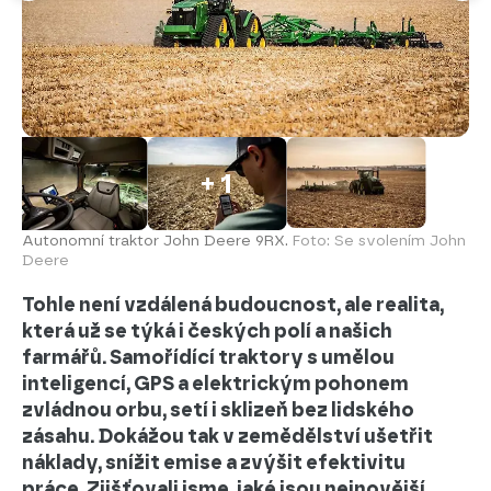
+ 1
Autonomní traktor John Deere 9RX.
Foto: Se svolením John
Deere
Tohle není vzdálená budoucnost, ale realita,
která už se týká i českých polí a našich
farmářů. Samořídící traktory s umělou
inteligencí, GPS a elektrickým pohonem
zvládnou orbu, setí i sklizeň bez lidského
zásahu. Dokážou tak v zemědělství ušetřit
náklady, snížit emise a zvýšit efektivitu
práce. Zjišťovali jsme, jaké jsou nejnovější