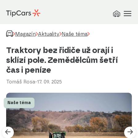
Magazín
Aktuality
Naše téma
Traktory bez řidiče už orají i
sklízí pole. Zemědělcům šetří
čas i peníze
Tomáš Rosa
-
17. 09. 2025
Naše téma