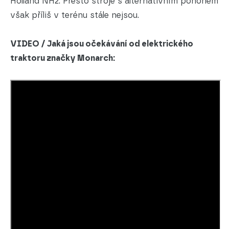
Holland NH2. Přesto stroje s alternativním pohonem
však příliš v terénu stále nejsou.
VIDEO / Jaká jsou očekávání od elektrického
traktoru značky Monarch: