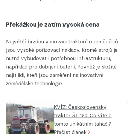
Překážkou je zatím vysoká cena
Největší brzdou v inovaci traktorů u zemědělců
jsou vysoké pořizovací náklady. Kromě strojů je
nutné vybudovat i potřebnou infrastrukturu,
například pro dobíjení baterií. Rovněž je složité
najít lidi, kteří jsou zaměření na inovativní
zemědělské technologie.
KVÍZ: Československý
traktor ŠT 180. Co víte o
tomto unikátním tahači?
Přečíst článek