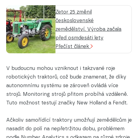
Zetor 25 změnil
československé
zemědělství. Výroba začala
před osmdesáti lety
Přečíst článek
V budoucnu mohou vzniknout i takzvané roje
robotických traktorů, což bude znamenat, že díky
autonomnímu systému se zároveň ovládá více
strojů. Monitoring strojů přitom probíhá vzdáleně.
Tuto možnost testují značky New Holland a Fendt.
Ačkoliv samořídící traktory umožňují zemědělcům je
nasadit do polí na nepřetržitou dobu, problémem
podle
Number Analytics
s odkazem na různé zdroje