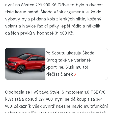
nyní na částce 299 900 Kč. Dříve to bylo o dvacet
tisíc korun méně. Škoda však argumentuje, že do
výbavy byla přidána kola z lehkých slitin, kožený
volant a hlavice řadicí páky, lepší rádio a několik
dalších prvků v hodnotě 31 500 Kč.
Po Scoutu ukazuje Škoda
Karoq také ve variantě
Sportline. Sluší mu to!
Přečíst článek
Obohatila se i výbava Style. S motorem 1,0 TSI (70
kW) stála dosud 327 900, nyní se dá koupit za 344
900. Zákazník však uvnitř nalezne navíc multifunkční