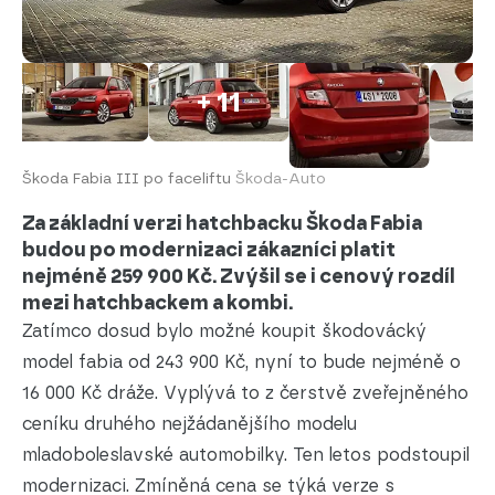
+ 11
Škoda Fabia III po faceliftu
Škoda-Auto
Za základní verzi hatchbacku Škoda Fabia
budou po modernizaci zákazníci platit
nejméně 259 900 Kč. Zvýšil se i cenový rozdíl
mezi hatchbackem a kombi.
Zatímco dosud bylo možné koupit škodovácký
model fabia od 243 900 Kč, nyní to bude nejméně o
16 000 Kč dráže. Vyplývá to z čerstvě zveřejněného
ceníku druhého nejžádanějšího modelu
mladoboleslavské automobilky. Ten letos podstoupil
modernizaci. Zmíněná cena se týká verze s