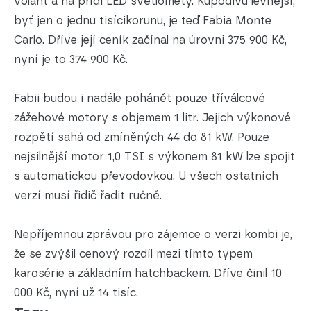
volant a na přídi LED světlomety. Kupodivu levnější,
byť jen o jednu tisícikorunu, je teď Fabia Monte
Carlo. Dříve její ceník začínal na úrovni 375 900 Kč,
nyní je to 374 900 Kč.
Fabii budou i nadále pohánět pouze tříválcové
zážehové motory s objemem 1 litr. Jejich výkonové
rozpětí sahá od zmíněných 44 do 81 kW. Pouze
nejsilnější motor 1,0 TSI s výkonem 81 kW lze spojit
s automatickou převodovkou. U všech ostatních
verzí musí řidič řadit ručně.
Nepříjemnou zprávou pro zájemce o verzi kombi je,
že se zvýšil cenový rozdíl mezi tímto typem
karosérie a základním hatchbackem. Dříve činil 10
000 Kč, nyní už 14 tisíc.