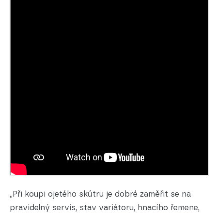
„Při koupi ojetého skútru je dobré zaměřit se na
pravidelný servis, stav variátoru, hnacího řemene,