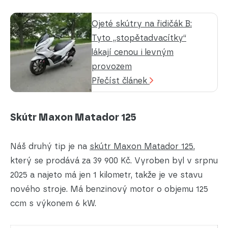
Ojeté skútry na řidičák B:
Tyto „stopětadvacítky“
lákají cenou i levným
provozem
Přečíst článek
Skútr Maxon Matador 125
Náš druhý tip je na
skútr Maxon Matador 125
,
který se prodává za 39 900 Kč. Vyroben byl v srpnu
2025 a najeto má jen 1 kilometr, takže je ve stavu
nového stroje. Má benzinový motor o objemu 125
ccm s výkonem 6 kW.