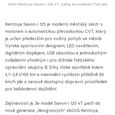
Skútr Kentoya Saxon-i 125 4T., zdroj: se svolením TipCars
Kentoya Saxon-i 125 je moderní městský skútr s
motorem s automatickou převodovkou CVT, který
je určen především pro svižný pohyb ve městě.
Vyniká sportovním designem, LED osvětlením,
digitálním displejem, USB zásuvkou a jednoduchým
ovládáním vhodným i pro držitele řidičského
oprávnění skupiny B. Díky nízké spotřebě kolem
2,7–2,8 l/100 km a maximální rychlosti přibližně 85
km/h jde o cenově dostupný dopravní prostředek
pro každodenní dojíždění.
Zajímavostí je, že model Saxon-i 125 4T patří do
nové generace „designových“ skútrů Kentoya,