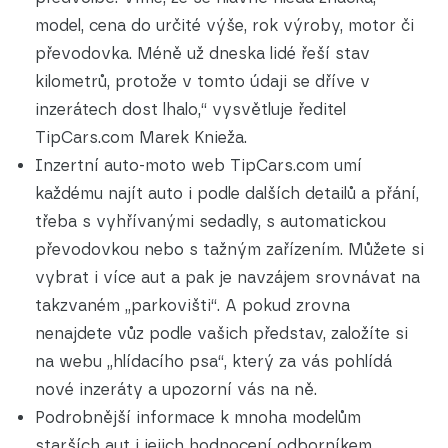
model, cena do určité výše, rok výroby, motor či
převodovka. Méně už dneska lidé řeší stav
kilometrů, protože v tomto údaji se dříve v
inzerátech dost lhalo,“ vysvětluje ředitel
TipCars.com Marek Knieža.
Inzertní auto-moto web TipCars.com umí
každému najít auto i podle dalších detailů a přání,
třeba s vyhřívanými sedadly, s automatickou
převodovkou nebo s tažným zařízením. Můžete si
vybrat i více aut a pak je navzájem srovnávat na
takzvaném „parkovišti“. A pokud zrovna
nenajdete vůz podle vašich představ, založíte si
na webu „hlídacího psa“, který za vás pohlídá
nové inzeráty a upozorní vás na ně.
Podrobnější informace k mnoha modelům
starších aut i jejich hodnocení odborníkem