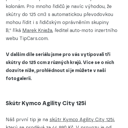
kolonám. Pro mnoho řidičů je navíc výhodou, že
skútry do 125 cm3 s automatickou převodovkou
mohou řídit i s řidičským oprávněním skupiny
B,“ říká
Marek Knieža
, ředitel auto-moto inzertního
webu TipCars.com.
V dalším díle seriálu jsme pro vás vytipovali tři
skútry do 125 ccm z různých krajů. Více se o nich
dozvíte níže, prohlédnout si je můžete v naší
fotogalerii.
Skútr Kymco Agility City 125i
Náš první tip je na
skútr Kymco Agility City 125i
,
který se prodává za 44 990 Kč. V provozu je od