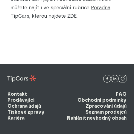
můžete najít i ve speciální rubrice
Poradna
TipCars, kterou najdete ZDE
.
Kontakt
FAQ
Prodávající
Obchodní podmínky
Ochrana údajů
Zpracování údajů
Tiskové zprávy
Seznam prodejců
Kariéra
Nahlásit nevhodný obsah