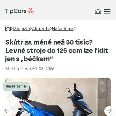
Magazín
Aktuality
Naše téma
Skútr za méně než 50 tisíc?
Levné stroje do 125 ccm lze řídit
jen s „béčkem“
Martin Pleva
-
30. 06. 2026
Naše téma