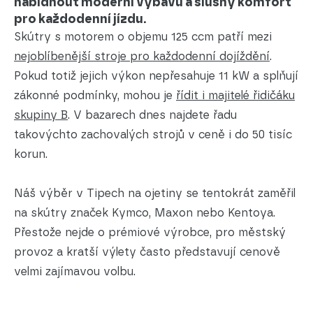
nabídnout moderní výbavu a slušný komfort
pro každodenní jízdu.
Skútry s motorem o objemu 125 ccm patří mezi
nejoblíbenější stroje pro každodenní dojíždění
.
Pokud totiž jejich výkon nepřesahuje 11 kW a splňují
zákonné podmínky, mohou je
řídit i majitelé řidičáku
skupiny B
. V bazarech dnes najdete řadu
takovýchto zachovalých strojů v ceně i do 50 tisíc
korun.
Náš výběr v Tipech na ojetiny se tentokrát zaměřil
na skútry značek Kymco, Maxon nebo Kentoya.
Přestože nejde o prémiové výrobce, pro městský
provoz a kratší výlety často představují cenově
velmi zajímavou volbu.