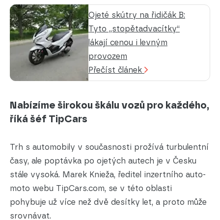
Ojeté skútry na řidičák B:
Tyto „stopětadvacítky“
lákají cenou i levným
provozem
Přečíst článek
Nabízíme širokou škálu vozů pro každého,
říká šéf TipCars
Trh s automobily v současnosti prožívá turbulentní
časy, ale poptávka po ojetých autech je v Česku
stále vysoká. Marek Knieža, ředitel inzertního auto-
moto webu TipCars.com, se v této oblasti
pohybuje už více než dvě desítky let, a proto může
srovnávat.