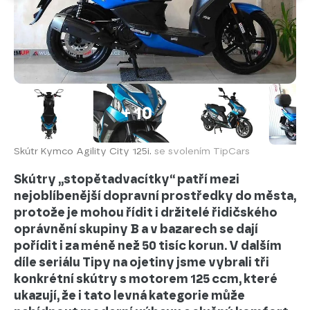
+ 10
Skútr Kymco Agility City 125i.
se svolením TipCars
Skútry „stopětadvacítky“ patří mezi
nejoblíbenější dopravní prostředky do města,
protože je mohou řídit i držitelé řidičského
oprávnění skupiny B a v bazarech se dají
pořídit i za méně než 50 tisíc korun. V dalším
díle seriálu Tipy na ojetiny jsme vybrali tři
konkrétní skútry s motorem 125 ccm, které
ukazují, že i tato levná kategorie může