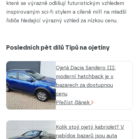
které se výrazně odlišují futuristickým vzhledem
inspirovaným sci-fi stylem a cíleně míří na mladší
řidiče hledající výrazný vzhled za nízkou cenu.
Posledních pět dílů Tipů na ojetiny
Ojetá Dacia Sandero III:
moderní hatchback je v
bazarech za dostupnou
cenu
Přečíst článek
Kolik stojí ojetý kabriolet? V
nabídce bazarů jsou auta