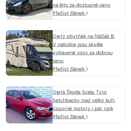
na léto za dostupné ceny
Přečíst článek
Ojetý obytňák na řidičák B:
V nabídce jsou skvěle
vybavené vozy za dobrou
cenu
Přečíst článek
Ojetá Škoda Scala: Tyto
hatchbacky mají velký kufr,
úsporné motory i pár rizik
Přečíst článek