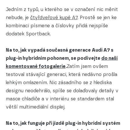
Jedním z typů, u kterého se v označení nic měnit
nebude, je
čtyřdveřové kupé A7
. Prostě se jen ke
kombinaci písmene a číslovky přidá nejspíše
dodatek Sportback.
Na to, jak vypadá současná generace Audi A7 s
plug-in hybridním pohonem, se podívejte
do naší
komentované fotogalerie
.
Zatím jsem ovšem
testoval stávající generaci, která nedávno prošla
lehkým omlazením. Nic zásadního se z hlediska
designu neodehrálo, spíše se dolaďovaly detaily v
masce chladiče a v interiéru se standardem stal
větší multimediální displej.
Na to, jak funguje při jízdě plug-in hybridní systém