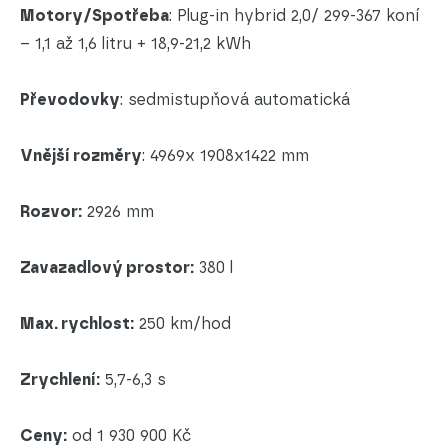
Motory/Spotřeba
: Plug-in hybrid 2,0/ 299-367 koní
– 1,1 až 1,6 litru + 18,9-21,2 kWh
Převodovky
: sedmistupňová automatická
Vnější rozměry
: 4969x 1908x1422 mm
Rozvor:
2926 mm
Zavazadlový prostor:
380 l
Max. rychlost:
250 km/hod
Zrychlení:
5,7-6,3 s
Ceny:
od 1 930 900 Kč