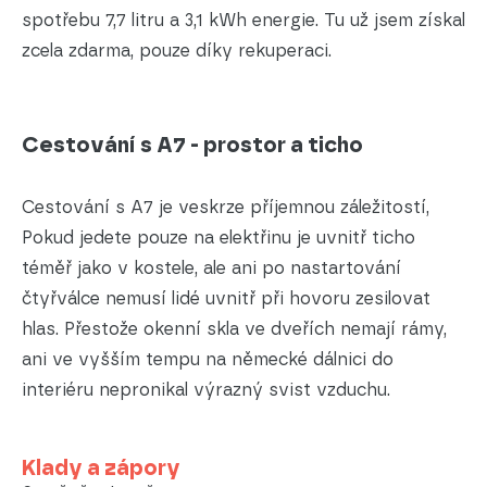
spotřebu 7,7 litru a 3,1 kWh energie. Tu už jsem získal
zcela zdarma, pouze díky rekuperaci.
Cestování s A7 - prostor a ticho
Cestování s A7 je veskrze příjemnou záležitostí,
Pokud jedete pouze na elektřinu je uvnitř ticho
téměř jako v kostele, ale ani po nastartování
čtyřválce nemusí lidé uvnitř při hovoru zesilovat
hlas. Přestože okenní skla ve dveřích nemají rámy,
ani ve vyšším tempu na německé dálnici do
interiéru nepronikal výrazný svist vzduchu.
Klady a zápory