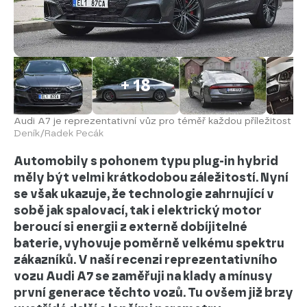
+ 18
Audi A7 je reprezentativní vůz pro téměř každou příležitost
Deník/Radek Pecák
Automobily s pohonem typu plug-in hybrid
měly být velmi krátkodobou záležitostí. Nyní
se však ukazuje, že technologie zahrnující v
sobě jak spalovací, tak i elektrický motor
beroucí si energii z externě dobíjitelné
baterie, vyhovuje poměrně velkému spektru
zákazníků. V naší recenzi reprezentativního
vozu Audi A7 se zaměřuji na klady a mínusy
první generace těchto vozů. Tu ovšem již brzy