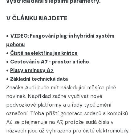
vystřídá další s lepšími parametry.
V ČLÁNKU NAJDETE
•
VIDEO: Fungování plug-in hybridní systém
pohonu
•
Čistě na elektřinu jen krátce
•
Cestování s A7 - prostor a ticho
•
Plusy a mínusy A7
•
Základní technická data
Značka Audi bude mít následující měsíce plné
novinek. Například začne využívat nové
podvozkové platformy a u řady typů změní
označení. Třeba příští generace sedanů a kombíků
A6 se přejmenuje na A7, protože sudá čísla v
názvech jsou už vyhrazena pro čisté elektromobily.