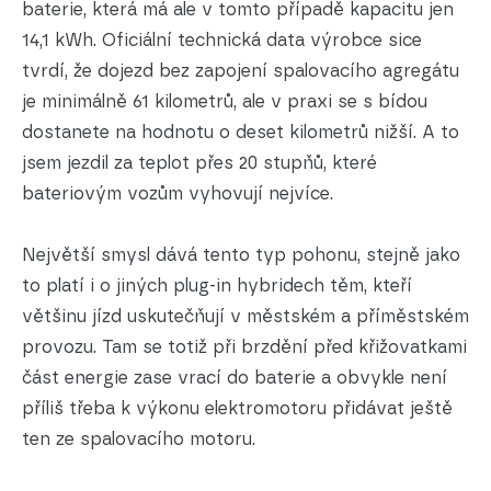
baterie, která má ale v tomto případě kapacitu jen
14,1 kWh. Oficiální technická data výrobce sice
tvrdí, že dojezd bez zapojení spalovacího agregátu
je minimálně 61 kilometrů, ale v praxi se s bídou
dostanete na hodnotu o deset kilometrů nižší. A to
jsem jezdil za teplot přes 20 stupňů, které
bateriovým vozům vyhovují nejvíce.
Největší smysl dává tento typ pohonu, stejně jako
to platí i o jiných plug-in hybridech těm, kteří
většinu jízd uskutečňují v městském a příměstském
provozu. Tam se totiž při brzdění před křižovatkami
část energie zase vrací do baterie a obvykle není
příliš třeba k výkonu elektromotoru přidávat ještě
ten ze spalovacího motoru.