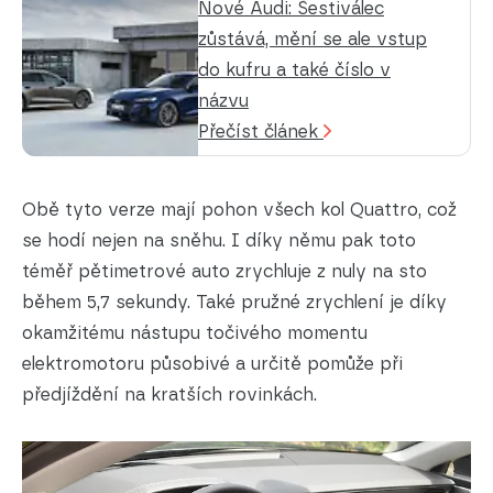
Nové Audi: Šestiválec
zůstává, mění se ale vstup
do kufru a také číslo v
názvu
Přečíst článek
Obě tyto verze mají pohon všech kol Quattro, což
se hodí nejen na sněhu. I díky němu pak toto
téměř pětimetrové auto zrychluje z nuly na sto
během 5,7 sekundy. Také pružné zrychlení je díky
okamžitému nástupu točivého momentu
elektromotoru působivé a určitě pomůže při
předjíždění na kratších rovinkách.