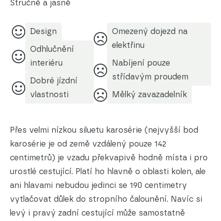
Stručně a jasně
Design
Omezený dojezd na
elektřinu
Odhlučnění
interiéru
Nabíjení pouze
střídavým proudem
Dobré jízdní
vlastnosti
Mělký zavazadelník
Přes velmi nízkou siluetu karosérie (nejvyšší bod
karosérie je od země vzdálený pouze 142
centimetrů) je vzadu překvapivě hodně místa i pro
urostlé cestující. Platí ho hlavně o oblasti kolen, ale
ani hlavami nebudou jedinci se 190 centimetry
vytlačovat důlek do stropního čalounění. Navíc si
levý i pravý zadní cestující může samostatně