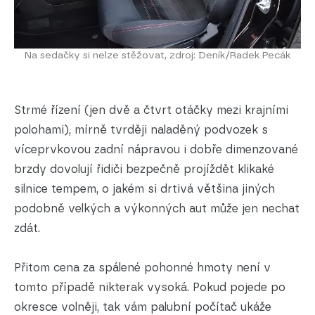
Na sedačky si nelze stěžovat, zdroj: Deník/Radek Pecák
Strmé řízení (jen dvě a čtvrt otáčky mezi krajními
polohami), mírně tvrději naladěný podvozek s
víceprvkovou zadní nápravou i dobře dimenzované
brzdy dovolují řidiči bezpečně projíždět klikaké
silnice tempem, o jakém si drtivá většina jiných
podobně velkých a výkonných aut může jen nechat
zdát.
Přitom cena za spálené pohonné hmoty není v
tomto případě nikterak vysoká. Pokud pojede po
okresce volněji, tak vám palubní počítač ukáže