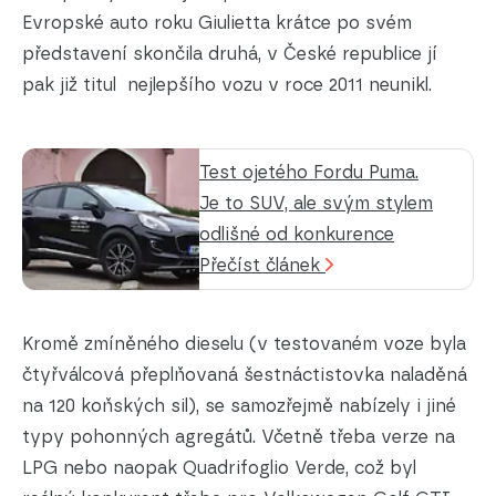
Evropské auto roku Giulietta krátce po svém
představení skončila druhá, v České republice jí
pak již titul nejlepšího vozu v roce 2011 neunikl.
Test ojetého Fordu Puma.
Je to SUV, ale svým stylem
odlišné od konkurence
Přečíst článek
Kromě zmíněného dieselu (v testovaném voze byla
čtyřválcová přeplňovaná šestnáctistovka naladěná
na 120 koňských sil), se samozřejmě nabízely i jiné
typy pohonných agregátů. Včetně třeba verze na
LPG nebo naopak Quadrifoglio Verde, což byl