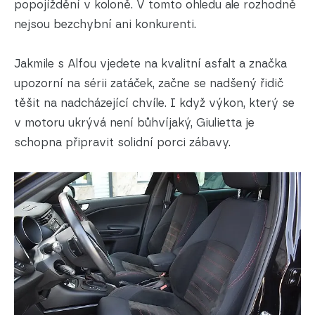
popojíždění v koloně. V tomto ohledu ale rozhodně
nejsou bezchybní ani konkurenti.
Jakmile s Alfou vjedete na kvalitní asfalt a značka
upozorní na sérii zatáček, začne se nadšený řidič
těšit na nadcházející chvíle. I když výkon, který se
v motoru ukrývá není bůhvíjaký, Giulietta je
schopna připravit solidní porci zábavy.