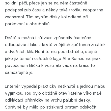
solidní péči, přece jen se na něm částečně
podepsal zub času a někdy také trošku neopatrné
zacházení. Tím myslím disky kol odřené při
parkování u obrubníků.
Deště a možná i sůl zase způsobily částečné
odloupávání laku z krytů vnějších zpětných zrcátek
a dveřních klik. Není to nic podstatného, stejně
jako již téměř nezřetelné logo Alfa Romeo na jinak
povedeném klíčku k vozu, ale vada na kráse to
samozřejmě je.
Interiér vypadal prakticky netknutě s jednou malou
výjimkou. Tou bylo obtížně otevíratelné víko malé
odkládací přihrádky na vrchu palubní desky.
Správně by mělo po stisknutí prstem odskočit