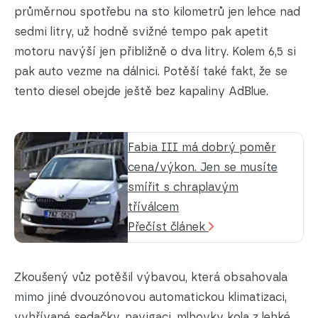
průměrnou spotřebu na sto kilometrů jen lehce nad
sedmi litry, už hodně svižné tempo pak apetit
motoru navýší jen přibližně o dva litry. Kolem 6,5 si
pak auto vezme na dálnici. Potěší také fakt, že se
tento diesel obejde ještě bez kapaliny AdBlue.
Fabia III má dobrý poměr
cena/výkon. Jen se musíte
smířit s chraplavým
tříválcem
Přečíst článek
Zkoušený vůz potěšil výbavou, která obsahovala
mimo jiné dvouzónovou automatickou klimatizaci,
vyhřívané sedačky, navigaci, mlhovky kola z lehké