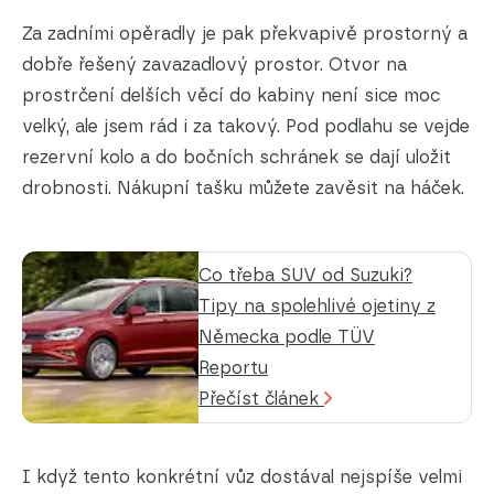
Za zadními opěradly je pak překvapivě prostorný a
dobře řešený zavazadlový prostor. Otvor na
prostrčení delších věcí do kabiny není sice moc
velký, ale jsem rád i za takový. Pod podlahu se vejde
rezervní kolo a do bočních schránek se dají uložit
drobnosti. Nákupní tašku můžete zavěsit na háček.
Co třeba SUV od Suzuki?
Tipy na spolehlivé ojetiny z
Německa podle TÜV
Reportu
Přečíst článek
I když tento konkrétní vůz dostával nejspíše velmi