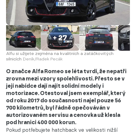
+ 27
Alfu si užijete zejména na kvalitních a zatáčkovitých
silnicích
Deník/Radek Pecák
O značce Alfa Romeo se léta tvrdí, že nepatři
zrovna mezi vzory spolehlivosti. Přesto se v
její nabídce dají najít solidní modely i
motorizace. Otestoval jsem exemplář, který
od roku 2017 do současnosti najel pouze 56
700 kilometrů, byl řádně opečováván v
autorizovaném servisu a cenovka už klesla
pod hranici 400 000 korun.
Pokud potřebujete hatchback ve velikosti nižší