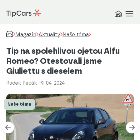
Magazín
Aktuality
Naše téma
Tip na spolehlivou ojetou Alfu
Romeo? Otestovali jsme
Giuliettu s dieselem
Radek Pecák
-
19. 04. 2024
Naše téma