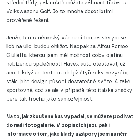
střední třídy, pak určitě můžete sáhnout třeba po
Volkswagenu Golf. Je to mnoha desetiletími
prověřené řešení.
Jenže, tento německý vůz není tím, za kterým se
lidé na ulici budou ohlížet. Naopak za Alfou Romeo
Giulietta, kterou jsem měl možnost coby ojetinu
nabízenou společností
Havex auto
otestovat, už
ano. I když se tento model již čtyři roky nevyrábí,
stále jeho design působí dostatečně svěze. A také
sportovně, což se ale v případě této italské značky
bere tak trochu jako samozřejmost.
Na to, jak zkoušený kus vypadal, se můžete podívat
do naší fotogalerie. V popiscích jsou pak i
informace o tom, jaké klady a zápory jsem na něm