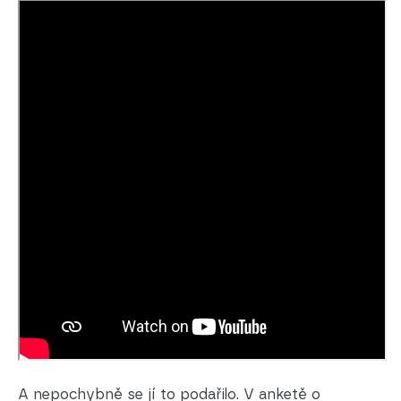
A nepochybně se jí to podařilo. V anketě o