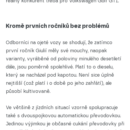
reálný konkurent třeba pro Volkswagen Golf GTI.
Kromě prvních ročníků bez problémů
Odborníci na ojeté vozy se shodují, že zatímco
první ročník Giulií měly své mouchy, naopak
varianty, vyráběné od poloviny minulého desetiletí
dále, jsou poměrně spolehlivé. Platí to o dieselu,
který se nacházel pod kapotou. Není sice úplně
nejtišší (což platí i o době po jeho zahřátí), ale
působí kultivovaně.
Ve většině z jízdních situací vzorně spolupracuje
také s dvouspojkovou automatickou převodovkou.
Jedinou výjimkou je občasné cukání převodovky při