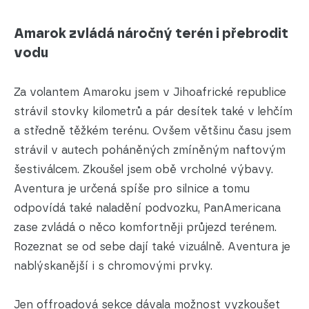
Amarok zvládá náročný terén i přebrodit
vodu
Za volantem Amaroku jsem v Jihoafrické republice
strávil stovky kilometrů a pár desítek také v lehčím
a středně těžkém terénu. Ovšem většinu času jsem
strávil v autech poháněných zmíněným naftovým
šestiválcem. Zkoušel jsem obě vrcholné výbavy.
Aventura je určená spíše pro silnice a tomu
odpovídá také naladění podvozku, PanAmericana
zase zvládá o něco komfortněji průjezd terénem.
Rozeznat se od sebe dají také vizuálně. Aventura je
nablýskanější i s chromovými prvky.
Jen offroadová sekce dávala možnost vyzkoušet