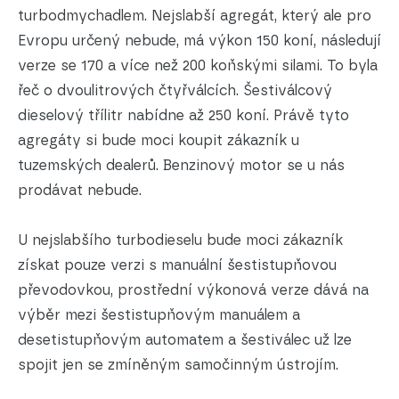
turbodmychadlem. Nejslabší agregát, který ale pro
Evropu určený nebude, má výkon 150 koní, následují
verze se 170 a více než 200 koňskými silami. To byla
řeč o dvoulitrových čtyřválcích. Šestiválcový
dieselový třílitr nabídne až 250 koní. Právě tyto
agregáty si bude moci koupit zákazník u
tuzemských dealerů. Benzinový motor se u nás
prodávat nebude.
U nejslabšího turbodieselu bude moci zákazník
získat pouze verzi s manuální šestistupňovou
převodovkou, prostřední výkonová verze dává na
výběr mezi šestistupňovým manuálem a
desetistupňovým automatem a šestiválec už lze
spojit jen se zmíněným samočinným ústrojím.