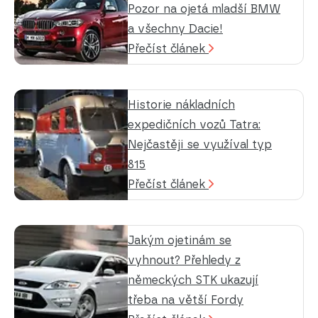
Pozor na ojetá mladší BMW
a všechny Dacie!
Přečíst článek
Historie nákladních
expedičních vozů Tatra:
Nejčastěji se využíval typ
815
Přečíst článek
Jakým ojetinám se
vyhnout? Přehledy z
německých STK ukazují
třeba na větší Fordy