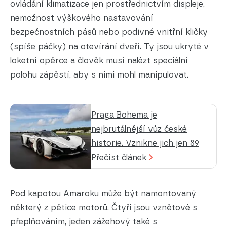
ovládání klimatizace jen prostřednictvím displeje,
nemožnost výškového nastavování
bezpečnostních pásů nebo podivné vnitřní kličky
(spíše páčky) na otevírání dveří. Ty jsou ukryté v
loketní opěrce a člověk musí nalézt speciální
polohu zápěstí, aby s nimi mohl manipulovat.
Praga Bohema je
nejbrutálnější vůz české
historie. Vznikne jich jen 89
Přečíst článek
Pod kapotou Amaroku může být namontovaný
některý z pětice motorů. Čtyři jsou vznětové s
přeplňováním, jeden zážehový také s