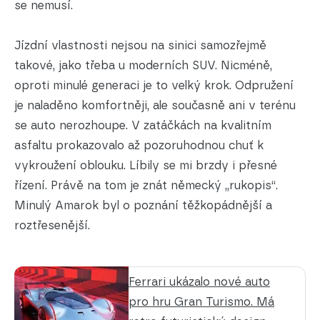
se nemusí.
Jízdní vlastnosti nejsou na sinici samozřejmě
takové, jako třeba u moderních SUV. Nicméně,
oproti minulé generaci je to velký krok. Odpružení
je naladěno komfortněji, ale současně ani v terénu
se auto nerozhoupe. V zatáčkách na kvalitním
asfaltu prokazovalo až pozoruhodnou chuť k
vykroužení oblouku. Líbily se mi brzdy i přesné
řízení. Právě na tom je znát německý „rukopis“.
Minulý Amarok byl o poznání těžkopádnější a
roztřesenější.
Ferrari ukázalo nové auto
pro hru Gran Turismo. Má