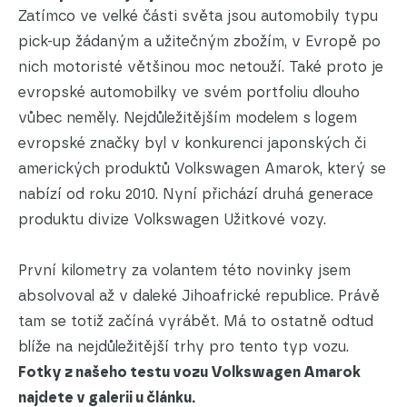
Zatímco ve velké části světa jsou automobily typu
pick-up žádaným a užitečným zbožím, v Evropě po
nich motoristé většinou moc netouží. Také proto je
evropské automobilky ve svém portfoliu dlouho
vůbec neměly. Nejdůležitějším modelem s logem
evropské značky byl v konkurenci japonských či
amerických produktů Volkswagen Amarok, který se
nabízí od roku 2010. Nyní přichází druhá generace
produktu divize Volkswagen Užitkové vozy.
První kilometry za volantem této novinky jsem
absolvoval až v daleké Jihoafrické republice. Právě
tam se totiž začíná vyrábět. Má to ostatně odtud
blíže na nejdůležitější trhy pro tento typ vozu.
Fotky z našeho testu vozu Volkswagen Amarok
najdete v galerii u článku.