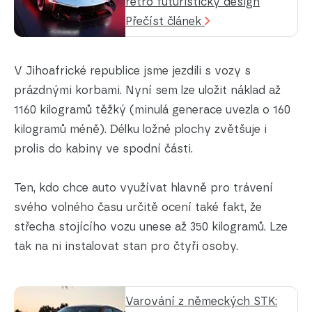
retro futuristický design
Přečíst článek
V Jihoafrické republice jsme jezdili s vozy s
prázdnými korbami. Nyní sem lze uložit náklad až
1160 kilogramů těžký (minulá generace uvezla o 160
kilogramů méně). Délku ložné plochy zvětšuje i
prolis do kabiny ve spodní části.
Ten, kdo chce auto využívat hlavně pro trávení
svého volného času určitě ocení také fakt, že
střecha stojícího vozu unese až 350 kilogramů. Lze
tak na ni instalovat stan pro čtyři osoby.
Varování z německých STK: