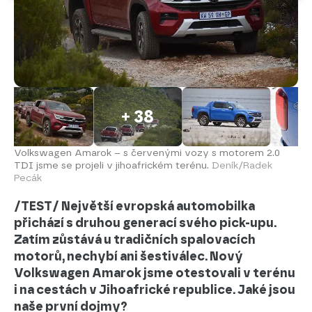
+ 38
Volkswagen Amarok – s červenými vozy s motorem 2.0
TDI jsme se projeli v jihoafrickém terénu.
Deník/Radek
Pecák
/TEST/ Největší evropská automobilka
přichází s druhou generací svého pick-upu.
Zatím zůstává u tradičních spalovacích
motorů, nechybí ani šestiválec. Nový
Volkswagen Amarok jsme otestovali v terénu
i na cestách v Jihoafrické republice. Jaké jsou
naše první dojmy?