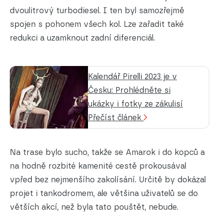
dvoulitrový turbodiesel. I ten byl samozřejmě
spojen s pohonem všech kol. Lze zařadit také
redukci a uzamknout zadní diferenciál.
Kalendář Pirelli 2023 je v
Česku: Prohlédněte si
ukázky i fotky ze zákulisí
Přečíst článek
Na trase bylo sucho, takže se Amarok i do kopců a
na hodně rozbité kamenité cestě prokousával
vpřed bez nejmenšího zakolísání. Určitě by dokázal
projet i tankodromem, ale většina uživatelů se do
větších akcí, než byla tato pouštět, nebude.