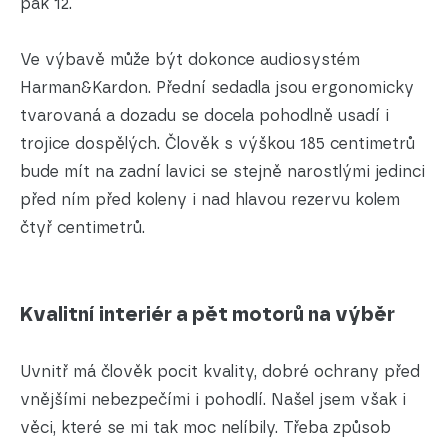
pak 12.
Ve výbavě může být dokonce audiosystém
Harman&Kardon. Přední sedadla jsou ergonomicky
tvarovaná a dozadu se docela pohodlně usadí i
trojice dospělých. Člověk s výškou 185 centimetrů
bude mít na zadní lavici se stejně narostlými jedinci
před ním před koleny i nad hlavou rezervu kolem
čtyř centimetrů.
Kvalitní interiér a pět motorů na výběr
Uvnitř má člověk pocit kvality, dobré ochrany před
vnějšími nebezpečími i pohodlí. Našel jsem však i
věci, které se mi tak moc nelíbily. Třeba způsob