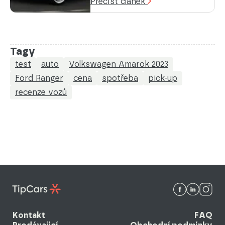
Přečíst článek
Tagy
test
auto
Volkswagen Amarok 2023
Ford Ranger
cena
spotřeba
pick-up
recenze vozů
Kontakt
FAQ