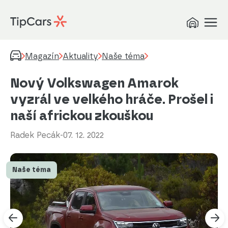
Magazín
Aktuality
Naše téma
Nový Volkswagen Amarok
vyzrál ve velkého hráče. Prošel i
naší africkou zkouškou
Radek Pecák
-
07. 12. 2022
Naše téma