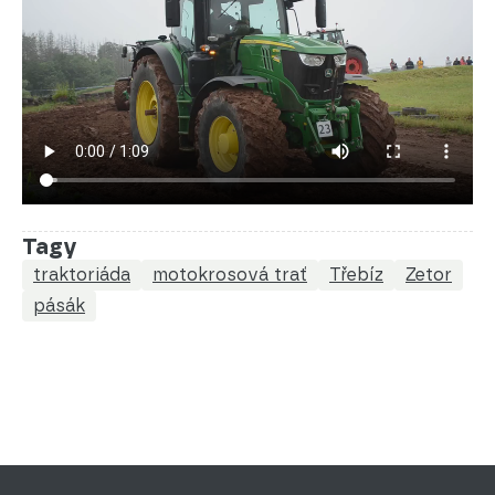
Tagy
traktoriáda
motokrosová trať
Třebíz
Zetor
pásák