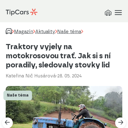
Magazín
Aktuality
Naše téma
Traktory vyjely na
motokrosovou trať. Jak si s ní
poradily, sledovaly stovky lid
Kateřina Nič Husárová
-
28. 05. 2024
Naše téma