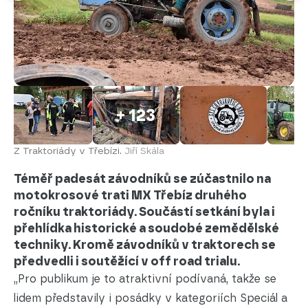
+ 123
Z Traktoriády v Třebízi.
Jiří Skála
Téměř padesát závodníků se zúčastnilo na
motokrosové trati MX Třebíz druhého
ročníku traktoriády. Součástí setkání byla i
přehlídka historické a soudobé zemědělské
techniky. Kromě závodníků v traktorech se
předvedli i soutěžící v off road trialu.
„Pro publikum je to atraktivní podívaná, takže se
lidem představily i posádky v kategoriích Speciál a