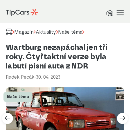
Magazín
Aktuality
Naše téma
Wartburg nezapáchal jen tři
roky. Čtyřtaktní verze byla
labutí písní auta z NDR
Radek Pecák
-
30. 04. 2023
Naše téma