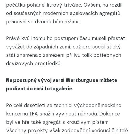
počátku poháněl litrový tříválec. Ovšem, na rozdíl
od současných moderních spalovacích agregátů
pracoval ve dvoudobém režimu.
Právě kvůli tomu ho postupem času museli přestat
vyvážet do západních zemí, což pro socialistický
stát znamenalo zamezení přílivu tolik potřebných
devizových prostředků.
Na postupný vývoj verzí Wartburgu se můžete
podívat do naší fotogalerie.
Po celá desetiletí se technici východoněmeckého
koncernu IFA snažiii vyvinout náhradu. Dokonce
byl ve hře také agregát s krouživým pístem.
Všechny projekty však zodpovědní vedoucí činitelé