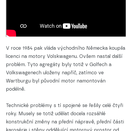
V roce 1984 pak vláda východního Německa koupila
licenci na motory Volskwagenu. Ovšem nastal další
problém. Tyto agregáty byly totiž v Golfech a
Volkswagenech uloženy napříč, zatímco ve
Wartburgu byl původní motor namontován
podélně.
Technické problémy s tí spojené se řešily celé čtyři
roky. Musely se totiž udělat docela rozsáhlé
konstrukční změny na přední nápravě, přední části
karosérie i stěny oddělující motorový prostor od