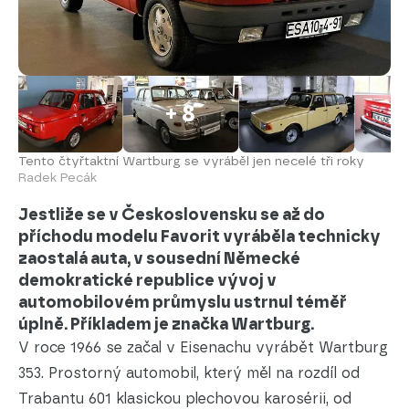
+ 8
Tento čtyřtaktní Wartburg se vyráběl jen necelé tři roky
Radek Pecák
Jestliže se v Československu se až do
příchodu modelu Favorit vyráběla technicky
zaostalá auta, v sousední Německé
demokratické republice vývoj v
automobilovém průmyslu ustrnul téměř
úplně. Příkladem je značka Wartburg.
V roce 1966 se začal v Eisenachu vyrábět Wartburg
353. Prostorný automobil, který měl na rozdíl od
Trabantu 601 klasickou plechovou karosérii, od