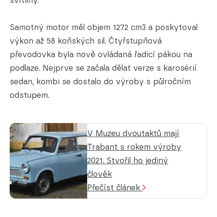
svítilny.
Samotný motor měl objem 1272 cm3 a poskytoval
výkon až 58 koňských sil. Čtyřstupňová
převodovka byla nově ovládaná řadicí pákou na
podlaze. Nejprve se začala dělat verze s karosérií
sedan, kombi se dostalo do výroby s půlročním
odstupem.
V Muzeu dvoutaktů mají
Trabant s rokem výroby
2021. Stvořil ho jediný
člověk
Přečíst článek