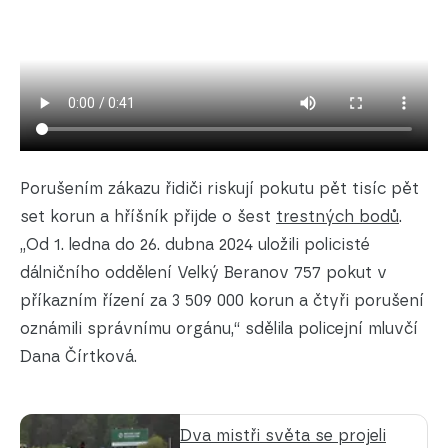
Porušením zákazu řidiči riskují pokutu pět tisíc pět
set korun a hříšník přijde o šest
trestných bodů
.
„Od 1. ledna do 26. dubna 2024 uložili policisté
dálničního oddělení Velký Beranov 757 pokut v
příkazním řízení za 3 509 000 korun a čtyři porušení
oznámili správnímu orgánu,“ sdělila policejní mluvčí
Dana Čírtková.
Dva mistři světa se projeli