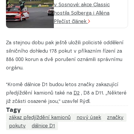
v Sosnové: akce Classic
hostila Solberga i Alléna
Přečíst článek
Za stejnou dobu pak ještě uložili policisté oddělení
silničního dohledu 178 pokut v příkazním řízení za
886 000 korun a dvě porušení oznámili správnímu
orgánu.
"Kromě dálnice D1 budou letos značky zakazující
předjíždění kamionů také na
D2
, D8 a D11. „Některé
již zčásti osazené jsou,“ uzavřel Rýdl.
Tagy
zákaz předjíždění kamionů
nový úsek
značky
pokuty
dálnice D1