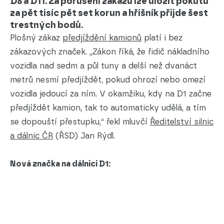
D8 a D11. Za porušení zákazu lze uložit pokutu
za pět tisíc pět set korun a hříšník přijde šest
trestných bodů.
Plošný zákaz
předjíždění kamionů
platí i bez
zákazových značek. „Zákon říká, že řidič nákladního
vozidla nad sedm a půl tuny a delší než dvanáct
metrů nesmí předjíždět, pokud ohrozí nebo omezí
vozidla jedoucí za ním. V okamžiku, kdy na D1 začne
předjíždět kamion, tak to automaticky udělá, a tím
se dopouští přestupku,“ řekl mluvčí
Ředitelství silnic
a dálnic ČR
(ŘSD) Jan Rýdl.
Nová značka na dálnici D1: