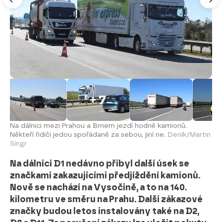
+ 7
Na dálnici mezi Prahou a Brnem jezdí hodně kamionů.
Někteří řidiči jedou spořádaně za sebou, jiní ne.
Deník/Martin
Singr
Na dálnici D1 nedávno přibyl další úsek se
značkami zakazujícími předjíždění kamionů.
Nově se nachází na Vysočině, a to na 140.
kilometru ve směru na Prahu. Další zákazové
značky budou letos instalovány také na D2,