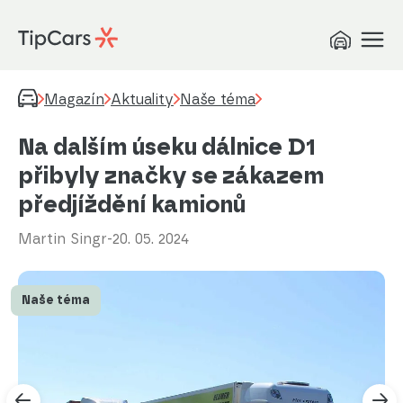
Magazín
Aktuality
Naše téma
Na dalším úseku dálnice D1
přibyly značky se zákazem
předjíždění kamionů
Martin Singr
-
20. 05. 2024
Naše téma