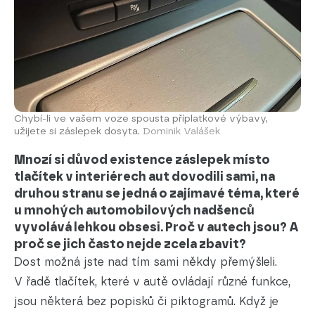
Chybí-li ve vašem voze spousta příplatkové výbavy,
užijete si záslepek dosyta.
Dominik Valášek
Mnozí si důvod existence záslepek místo
tlačítek v interiérech aut dovodili sami, na
druhou stranu se jedná o zajímavé téma, které
u mnohých automobilových nadšenců
vyvolává lehkou obsesi. Proč v autech jsou? A
proč se jich často nejde zcela zbavit?
Dost možná jste nad tím sami někdy přemýšleli.
V řadě tlačítek, které v autě ovládají různé funkce,
jsou některá bez popisků či piktogramů. Když je