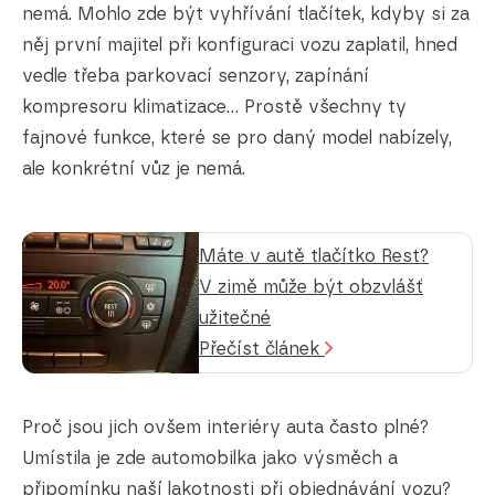
nemá. Mohlo zde být vyhřívání tlačítek, kdyby si za
něj první majitel při konfiguraci vozu zaplatil, hned
vedle třeba parkovací senzory, zapínání
kompresoru klimatizace… Prostě všechny ty
fajnové funkce, které se pro daný model nabízely,
ale konkrétní vůz je nemá.
Máte v autě tlačítko Rest?
V zimě může být obzvlášť
užitečné
Přečíst článek
Proč jsou jich ovšem interiéry auta často plné?
Umístila je zde automobilka jako výsměch a
připomínku naší lakotnosti při objednávání vozu?