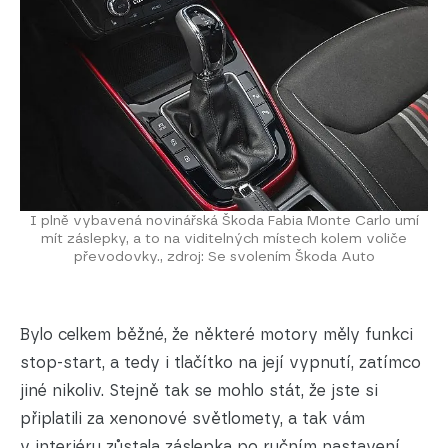
I plně vybavená novinářská Škoda Fabia Monte Carlo umí
mít záslepky, a to na viditelných místech kolem voliče
převodovky., zdroj: Se svolením Škoda Auto
Bylo celkem běžné, že některé motory měly funkci
stop-start, a tedy i tlačítko na její vypnutí, zatímco
jiné nikoliv. Stejně tak se mohlo stát, že jste si
připlatili za xenonové světlomety, a tak vám
v interiéru zůstala záslepka po ručním nastavení