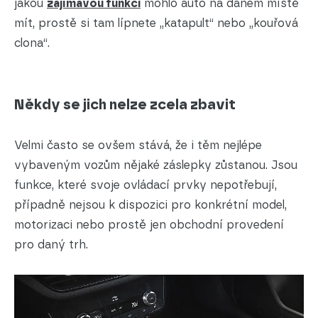
jakou
zajímavou
funkci
mohlo auto na daném místě
mít, prostě si tam lípnete „katapult“ nebo „kouřová
clona“.
Někdy se jich nelze zcela zbavit
Velmi často se ovšem stává, že i těm nejlépe
vybaveným vozům nějaké záslepky zůstanou. Jsou
funkce, které svoje ovládací prvky nepotřebují,
případně nejsou k dispozici pro konkrétní model,
motorizaci nebo prostě jen obchodní provedení
pro daný trh.