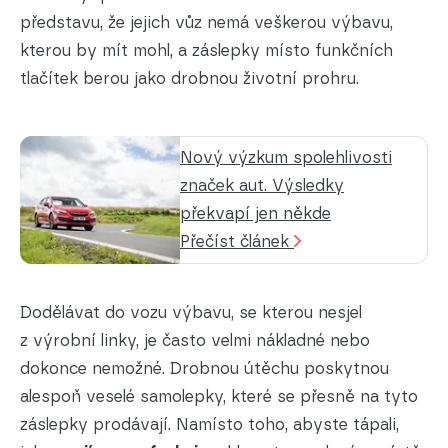
představu, že jejich vůz nemá veškerou výbavu,
kterou by mít mohl, a záslepky místo funkčních
tlačítek berou jako drobnou životní prohru.
Nový výzkum spolehlivosti
značek aut. Výsledky
překvapí jen někde
Přečíst článek
Dodělávat do vozu výbavu, se kterou nesjel
z výrobní linky, je často velmi nákladné nebo
dokonce nemožné. Drobnou útěchu poskytnou
alespoň veselé samolepky, které se přesně na tyto
záslepky prodávají. Namísto toho, abyste tápali,