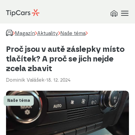
Magazín
Aktuality
Naše téma
Proč jsou v autě záslepky místo
tlačítek? A proč se jich nejde
zcela zbavit
Dominik Valášek
-
18. 12. 2024
Naše téma