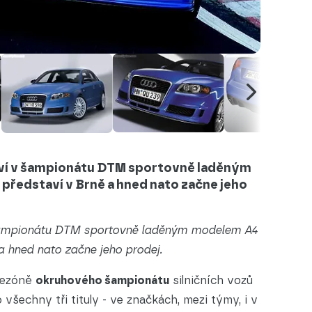
tví v šampionátu DTM sportovně laděným
představí v Brně a hned nato začne jeho
v šampionátu DTM sportovně laděným modelem A4
a hned nato začne jeho prodej.
sezóně
okruhového šampionátu
silničních vozů
všechny tři tituly - ve značkách, mezi týmy, i v