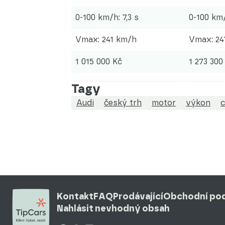
0-100 km/h: 7,3 s
0-100 km/
Vmax: 241 km/h
Vmax: 24
1 015 000 Kč
1 273 300
Tagy
Audi
český trh
motor
výkon
Kontakt
FAQ
Prodávající
Obchodní po
Nahlásit nevhodný obsah