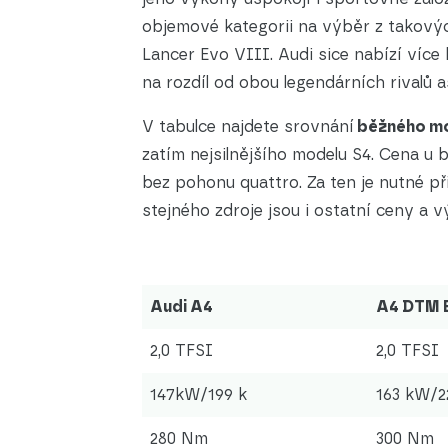
objemové kategorii na výběr z takový
Lancer Evo VIII. Audi sice nabízí více
na rozdíl od obou legendárních rivalů a
V tabulce najdete srovnání
běžného m
zatím nejsilnějšího modelu S4. Cena u 
bez pohonu quattro. Za ten je nutné při
stejného zdroje jsou i ostatní ceny a v
Audi A4
A4 DTM E
2,0 TFSI
2,0 TFSI
147kW/199 k
163 kW/2
280 Nm
300 Nm