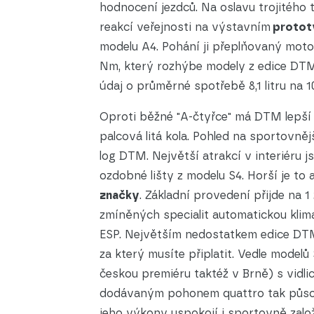
hodnocení jezdců. Na oslavu trojitého
reakcí veřejnosti na výstavním
protot
modelu A4. Pohání ji přeplňovaný moto
Nm, který rozhýbe modely z edice DTM 
údaj o průměrné spotřebě 8,1 litru na 1
Oproti běžné "A-čtyřce" má DTM lepší
palcová litá kola. Pohled na sportovněj
log DTM. Největší atrakcí v interiéru 
ozdobné lišty z modelu S4. Horší je to 
značky
. Základní provedení přijde na 
zmíněných specialit automatickou klimat
ESP. Největším nedostatkem edice DT
za který musíte připlatit. Vedle mode
českou premiéru taktéž v Brně) s vidlic
dodávaným pohonem quattro tak působí
jeho výkony uspokojí i sportovně založ