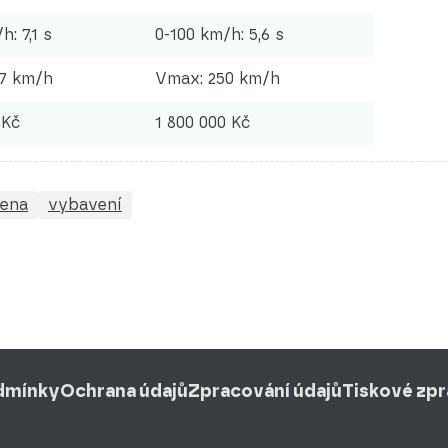
h: 7,1 s
0-100 km/h: 5,6 s
7 km/h
Vmax: 250 km/h
 Kč
1 800 000 Kč
cena
vybavení
dmínky
Ochrana údajů
Zpracování údajů
Tiskové zp