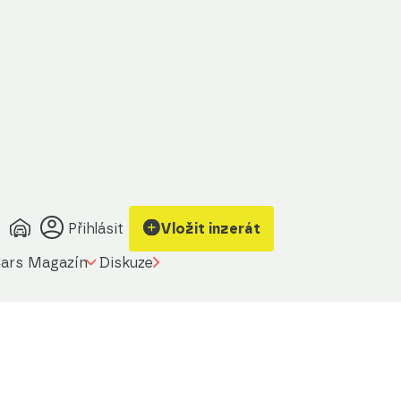
Přihlásit
Vložit inzerát
ars Magazín
Diskuze