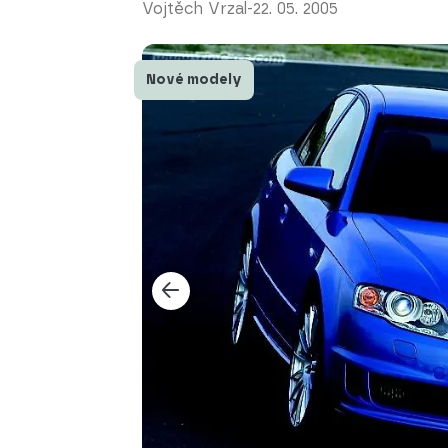
Vojtěch Vrzal
-
22. 05. 2005
Nové modely