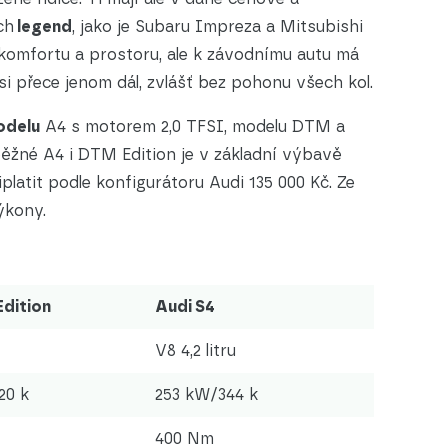
ch
legend
, jako je Subaru Impreza a Mitsubishi
 komfortu a prostoru, ale k závodnímu autu má
si přece jenom dál, zvlášť bez pohonu všech kol.
odelu
A4 s motorem 2,0 TFSI, modelu DTM a
běžné A4 i DTM Edition je v základní výbavě
platit podle konfigurátoru Audi 135 000 Kč. Ze
ýkony.
dition
Audi S4
V8 4,2 litru
20 k
253 kW/344 k
400 Nm