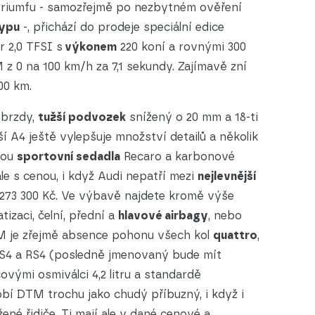
 triumfu - samozřejmě po nezbytném ověření
ypu
-, přichází do prodeje speciální edice
r 2,0 TFSI s
výkonem
220 koní a rovnými 300
z 0 na 100 km/h za 7,1 sekundy. Zajímavě zní
00 km.
 brzdy,
tužší podvozek
snížený o 20 mm a 18-ti
ší A4 ještě vylepšuje množství detailů a několik
jsou
sportovní sedadla
Recaro a karbonové
ale s cenou, i když Audi nepatří mezi
nejlevnější
1 273 300 Kč. Ve výbavě najdete kromě výše
izaci, čelní, přední a
hlavové airbagy
, nebo
M je zřejmě absence pohonu všech kol
quattro
,
lů S4 a RS4 (posledně jmenovaný bude mít
ovými osmiválci 4,2 litru a standardě
 DTM trochu jako chudý příbuzný, i když i
ené řidiče. Ti mají ale v dané cenové a