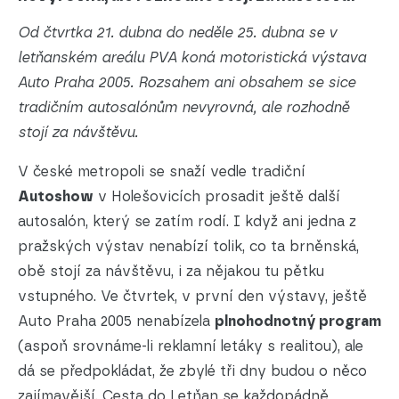
Od čtvrtka 21. dubna do neděle 25. dubna se v
letňanském areálu PVA koná motoristická výstava
Auto Praha 2005. Rozsahem ani obsahem se sice
tradičním autosalónům nevyrovná, ale rozhodně
stojí za návštěvu.
V české metropoli se snaží vedle tradiční
Autoshow
v Holešovicích prosadit ještě další
autosalón, který se zatím rodí. I když ani jedna z
pražských výstav nenabízí tolik, co ta brněnská,
obě stojí za návštěvu, i za nějakou tu pětku
vstupného. Ve čtvrtek, v první den výstavy, ještě
Auto Praha 2005 nenabízela
plnohodnotný program
(aspoň srovnáme-li reklamní letáky s realitou), ale
dá se předpokládat, že zbylé tři dny budou o něco
zajímavější. Cesta do Letňan se každopádně