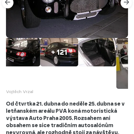
+ 121
Vojtěch Vrzal
Od čtvrtka 21. dubna do neděle 25. dubna se v
letňanském areálu PVA koná motoristická
výstava Auto Praha 2005. Rozsahem ani
obsahem se sice tradičním autosalónům
nevyrovná, ale rozhodně stojí za návštěvu.