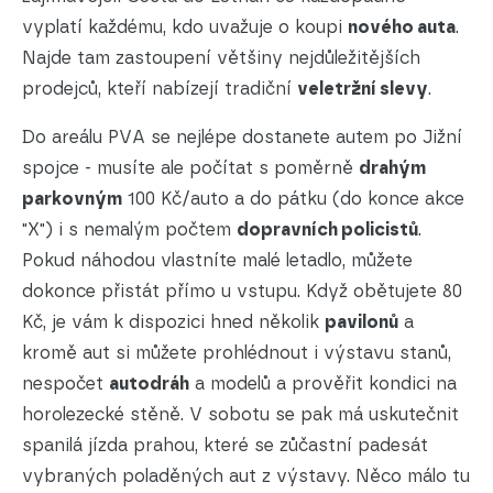
vyplatí každému, kdo uvažuje o koupi
nového auta
.
Najde tam zastoupení většiny nejdůležitějších
prodejců, kteří nabízejí tradiční
veletržní slevy
.
Do areálu PVA se nejlépe dostanete autem po Jižní
spojce - musíte ale počítat s poměrně
drahým
parkovným
100 Kč/auto a do pátku (do konce akce
"X") i s nemalým počtem
dopravních policistů
.
Pokud náhodou vlastníte malé letadlo, můžete
dokonce přistát přímo u vstupu. Když obětujete 80
Kč, je vám k dispozici hned několik
pavilonů
a
kromě aut si můžete prohlédnout i výstavu stanů,
nespočet
autodráh
a modelů a prověřit kondici na
horolezecké stěně. V sobotu se pak má uskutečnit
spanilá jízda prahou, které se zůčastní padesát
vybraných poladěných aut z výstavy. Něco málo tu