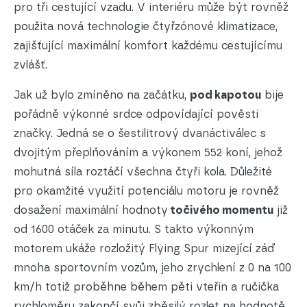
pro tři cestující vzadu. V interiéru může být rovněž
použita nová technologie čtyřzónové klimatizace,
zajišťující maximální komfort každému cestujícímu
zvlášť.
Jak už bylo zmíněno na začátku,
pod kapotou
bije
pořádně výkonné srdce odpovídající pověsti
značky. Jedná se o šestilitrový dvanáctiválec s
dvojitým přeplňováním a výkonem 552 koní, jehož
mohutná síla roztáčí všechna čtyři kola. Důležité
pro okamžité využití potenciálu motoru je rovněž
dosažení maximální hodnoty
točivého momentu
již
od 1600 otáček za minutu. S takto výkonným
motorem ukáže rozložitý Flying Spur mizející záď
mnoha sportovním vozům, jeho zrychlení z 0 na 100
km/h totiž proběhne během pěti vteřin a ručička
rychloměru zakončí svůj zběsilý rozlet na hodnotě