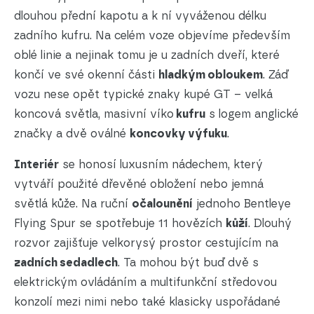
dlouhou přední kapotu a k ní vyváženou délku
zadního kufru. Na celém voze objevíme především
oblé linie a nejinak tomu je u zadních dveří, které
končí ve své okenní části
hladkým obloukem
. Záď
vozu nese opět typické znaky kupé GT – velká
koncová světla, masivní víko
kufru
s logem anglické
značky a dvě oválné
koncovky výfuku
.
Interiér
se honosí luxusním nádechem, který
vytváří použité dřevěné obložení nebo jemná
světlá kůže. Na ruční
očalounění
jednoho Bentleye
Flying Spur se spotřebuje 11 hovězích
kůží
. Dlouhý
rozvor zajišťuje velkorysý prostor cestujícím na
zadních sedadlech
. Ta mohou být buď dvě s
elektrickým ovládáním a multifunkční středovou
konzolí mezi nimi nebo také klasicky uspořádané