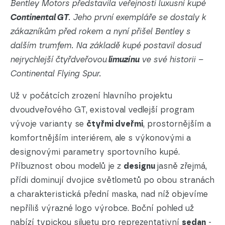
Bentley Motors představila veřejnosti luxusní kupé
Continental GT
. Jeho první exempláře se dostaly k
zákazníkům před rokem a nyní přišel Bentley s
dalším trumfem. Na základě kupé postavil dosud
nejrychlejší čtyřdveřovou
limuzínu
ve své historii –
Continental Flying Spur.
Už v počátcích zrození hlavního projektu
dvoudveřového GT, existoval vedlejší program
vývoje varianty se
čtyřmi dveřmi
, prostornějším a
komfortnějším interiérem, ale s výkonovými a
designovými parametry sportovního kupé.
Příbuznost obou modelů je z
designu
jasně zřejmá,
přídi dominují dvojice světlometů po obou stranách
a charakteristická přední maska, nad níž objevíme
nepříliš výrazné logo výrobce. Boční pohled už
nabízí typickou siluetu pro reprezentativní
sedan
-