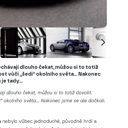
chávají dlouho čekat, můžou si to totiž
nost vůči „šedi“ okolního světa… Nakonec
n je tady…
jí dlouho čekat, můžou si to totiž dovolit.
i“ okolního světa… Nakonec jsme se ale dočkali.
a
nebylo vůbec jednoduché, původně hrdí a