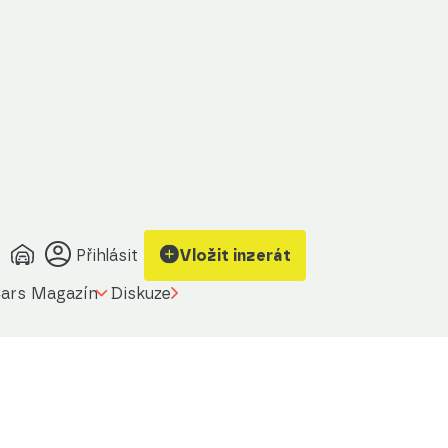
Přihlásit
Vložit inzerát
ars Magazín
Diskuze