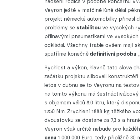
nadšení rodiče v podobě koncernu VW s
Veyron ještě v matčině lůně dělal pěk
projekt německé automobilky přinesl d
problémy se
stabilitou
ve vysokých ryc
přilnavými pneumatikami ve vysokých r
odkládal. Všechny trable ovšem mají sk
spatříme konečně
definitivní podobu
„
Rychlost a výkon, hlavně tato slova ch
začátku projektu slibovali konstruktéř
letos v dubnu se to Veyronu na testov
na tomto výkonu má šestnáctiválcový 
s objemem válců 8,0 litru, který dispon
1250 Nm. Zrychlení 1888 kg těžkého vo
dvoustovku se dostane za 7,3 s a hrani
Veyron však určitě nebude pro každé
cenu
1 000 000 Euro, tedy připližně 30 m