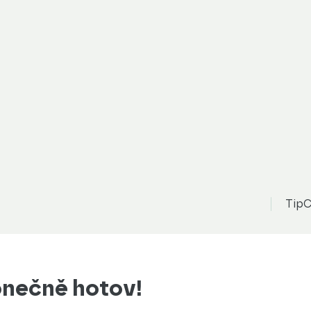
TipC
onečně hotov!