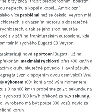
e brzy začali trápit předporodními bolestmi.
nou neplechu a kopal a kopal… Ambiciózní
aleko více
problémů
než se čekalo, Veyron měl
hlostech, s chlazením motoru, s dostatečně
ychlostech, a tak se jeho zrod neustále
ončit v září na frankfurtském autosalonu, kde
smrtelně“ rychlého Bugatti EB Veyron.
arakterizují nové
sportovní
Bugatti. Už na
i překonání
maximální rychlosti
přes 400 km/h a
acím okruhu skutečně povedlo. Hlavní zásluhu
agregát (vznikl spojením dvou osmiválců) W16
uje
výkonem
1001 koní a točivým momentem
zu z 0 na 100 km/h proběhne za 2,5 sekundy, na
ci rychlosti 300 km/h překoná za 16,
7 sekundy
.
ho, vyrobeno má být
pouze 300 vozů, navíc za
ilionů korun.