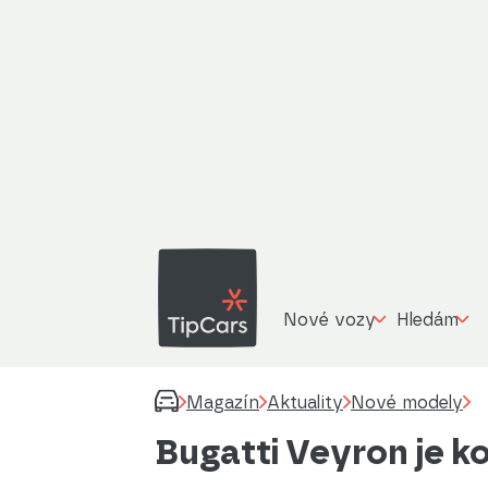
Nové vozy
Hledám
Magazín
Aktuality
Nové modely
Bugatti Veyron je k