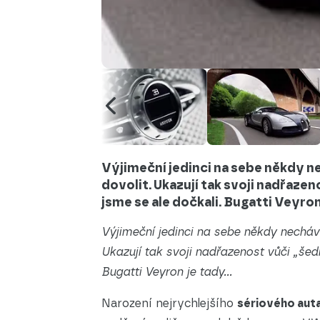
Výjimeční jedinci na sebe někdy ne
dovolit. Ukazují tak svoji nadřaze
jsme se ale dočkali. Bugatti Veyro
Výjimeční jedinci na sebe někdy necháva
Ukazují tak svoji nadřazenost vůči „šed
Bugatti Veyron je tady…
Narození nejrychlejšího
sériového aut