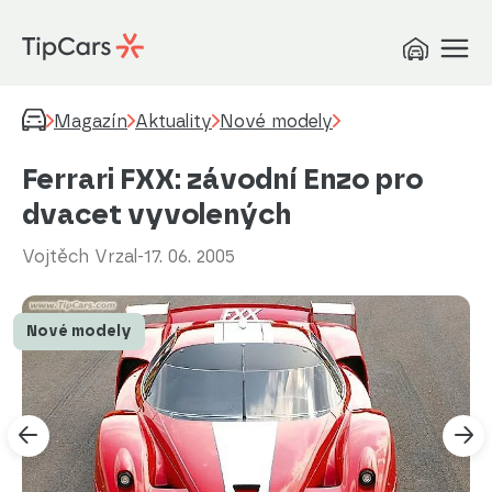
Magazín
Aktuality
Nové modely
Ferrari FXX: závodní Enzo pro
dvacet vyvolených
Vojtěch Vrzal
-
17. 06. 2005
Nové modely