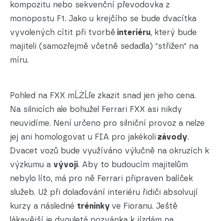
kompozitu nebo sekvenční převodovka z
monopostu F1. Jako u krejčího se bude dvacítka
vyvolených cítit při tvorbě
interiéru
, který bude
majiteli (samozřejmě včetně sedadla) "střižen" na
míru.
Pohled na FXX mĹŻĹľe zkazit snad jen jeho cena.
Na silnicích ale bohužel Ferrari FXX asi nikdy
neuvidíme. Není určeno pro silniční provoz a nelze
jej ani homologovat u FIA pro jakékoli
závody
.
Dvacet vozů bude využíváno výlučně na okruzích k
výzkumu a
vývoji
. Aby to budoucím majitelům
nebylo líto, má pro ně Ferrari připraven balíček
služeb. Už při dolaďování interiéru řidiči absolvují
kurzy a následné
tréninky
ve Fioranu. Ještě
lákavější je dvouletá pozvánka k jízdám na