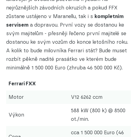
nejrůznějších závodních okruzích a pokud FFX
zůstane ustájeno v Maranellu, tak i s
kompletním
servisem
a dopravou. První vozy se dostanou ke
svým majitelům - přesněji řečeno první majitelé se
dostanou ke svým vozům do konce letošního roku.
A kolik to bude milovníka Ferrari stát? Bude muset
rozbít pěkně nadité prasátko ve kterém bude
minimálně 1 500 000 Euro (zhruba 46 500 000 Kč).
Ferrari FXX
Motor
V12 6262 ccm
588 kW (800 k) @ 8500
Výkon
ot./min.
cca 1 500 000 Euro (46
Cena