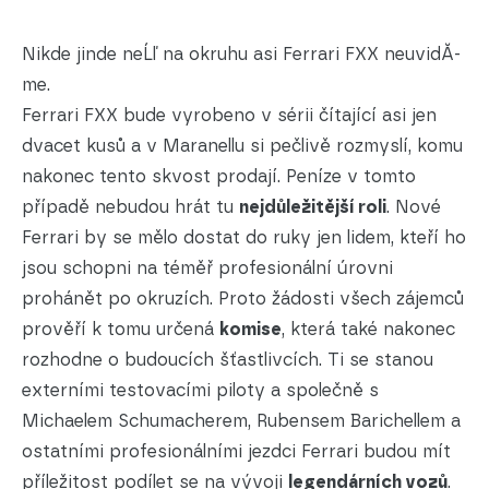
Nikde jinde neĹľ na okruhu asi Ferrari FXX neuvidĂ­
me.
Ferrari FXX bude vyrobeno v sérii čítající asi jen
dvacet kusů a v Maranellu si pečlivě rozmyslí, komu
nakonec tento skvost prodají. Peníze v tomto
případě nebudou hrát tu
nejdůležitější roli
. Nové
Ferrari by se mělo dostat do ruky jen lidem, kteří ho
jsou schopni na téměř profesionální úrovni
prohánět po okruzích. Proto žádosti všech zájemců
prověří k tomu určená
komise
, která také nakonec
rozhodne o budoucích šťastlivcích. Ti se stanou
externími testovacími piloty a společně s
Michaelem Schumacherem, Rubensem Barichellem a
ostatními profesionálními jezdci Ferrari budou mít
příležitost podílet se na vývoji
legendárních vozů
.