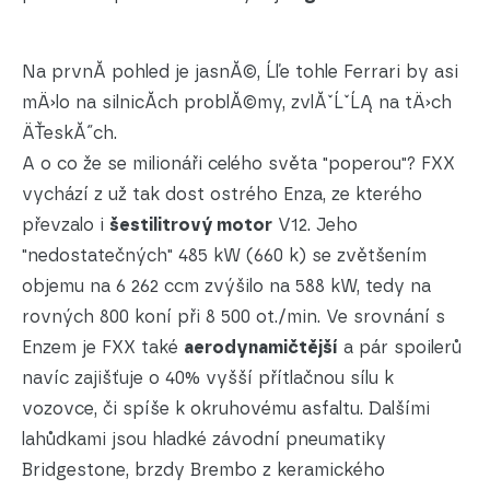
Na prvnĂ­ pohled je jasnĂ©, Ĺľe tohle Ferrari by asi
mÄ›lo na silnicĂ­ch problĂ©my, zvlĂˇĹˇĹĄ na tÄ›ch
ÄŤeskĂ˝ch.
A o co že se milionáři celého světa "poperou"? FXX
vychází z už tak dost ostrého Enza, ze kterého
převzalo i
šestilitrový motor
V12. Jeho
"nedostatečných" 485 kW (660 k) se zvětšením
objemu na 6 262 ccm zvýšilo na 588 kW, tedy na
rovných 800 koní při 8 500 ot./min. Ve srovnání s
Enzem je FXX také
aerodynamičtější
a pár spoilerů
navíc zajišťuje o 40% vyšší přítlačnou sílu k
vozovce, či spíše k okruhovému asfaltu. Dalšími
lahůdkami jsou hladké závodní pneumatiky
Bridgestone, brzdy Brembo z keramického