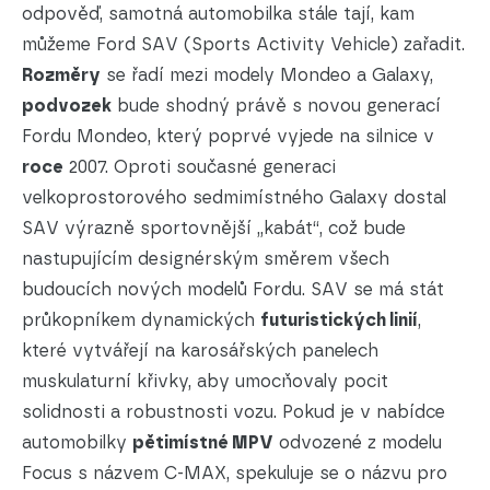
odpověď, samotná automobilka stále tají, kam
můžeme Ford SAV (Sports Activity Vehicle) zařadit.
Rozměry
se řadí mezi modely Mondeo a Galaxy,
podvozek
bude shodný právě s novou generací
Fordu Mondeo, který poprvé vyjede na silnice v
roce
2007. Oproti současné generaci
velkoprostorového sedmimístného Galaxy dostal
SAV výrazně sportovnější „kabát“, což bude
nastupujícím designérským směrem všech
budoucích nových modelů Fordu. SAV se má stát
průkopníkem dynamických
futuristických linií
,
které vytvářejí na karosářských panelech
muskulaturní křivky, aby umocňovaly pocit
solidnosti a robustnosti vozu. Pokud je v nabídce
automobilky
pětimístné MPV
odvozené z modelu
Focus s názvem C-MAX, spekuluje se o názvu pro