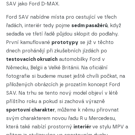
SAV jako Ford D-MAX.
Ford SAV nabídne místa pro cestující ve třech
řadách, interiér tedy pojme
sedm pasažérů
, když
sedadla ve třetí řadě půjdou sklopit do podlahy.
První kamuflované
prototypy
se již v těchto
dnech prohánějí při zkušebních jízdách po
testovacích okruzích
automobilky Ford v
Německu, Belgii a Velké Británii. Na oficiální
fotografie si budeme muset ještě chvíli počkat, na
přiložených obrázcích je prozatím koncept Ford
SAV. Na trhu se tento nový model objeví v létě
příštího roku a pokud si zachová výrazně
sportovní charakter
, můžeme k němu přirovnat
svým charakterem novou řadu R u Mercedesu,
která také nabízí prostorný
interiér
ve stylu MPV a