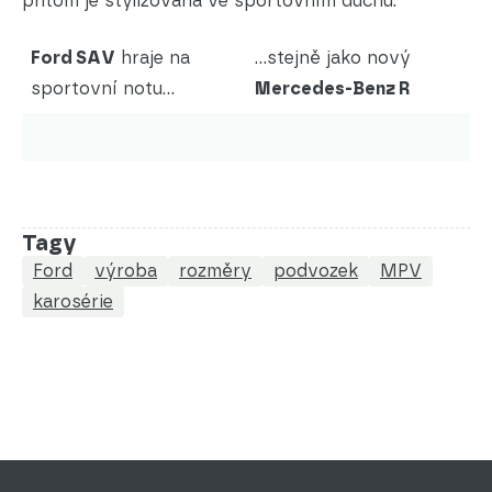
přitom je stylizována ve sportovním duchu.
Ford SAV
hraje na
...stejně jako nový
sportovní notu...
Mercedes-Benz R
Tagy
Ford
výroba
rozměry
podvozek
MPV
karosérie