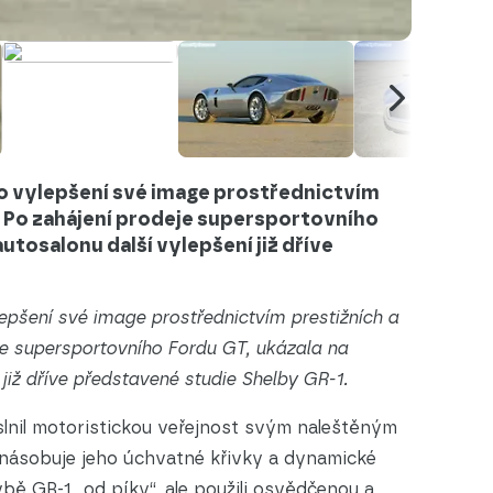
 o vylepšení své image prostřednictvím
. Po zahájení prodeje supersportovního
utosalonu další vylepšení již dříve
epšení své image prostřednictvím prestižních a
je supersportovního Fordu GT, ukázala na
již dříve představené studie Shelby GR-1.
slnil motoristickou veřejnost svým naleštěným
znásobuje jeho úchvatné křivky a dynamické
vbě GR-1 „od píky“, ale použili osvědčenou a