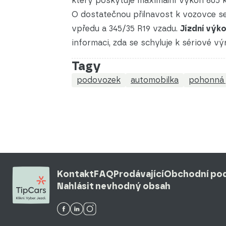
který poskytuje maximální výkon 605 
O dostatečnou přilnavost k vozovce se
vpředu a 345/35 R19 vzadu.
Jízdní výk
informaci, zda se schyluje k sériové 
Tagy
podovozek
automobilka
pohonná 
Kontakt
FAQ
Prodávající
Obchodní po
Nahlásit nevhodný obsah