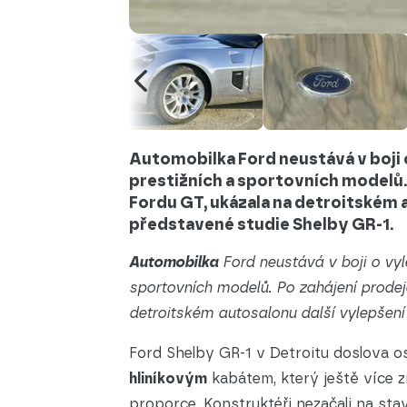
Automobilka Ford neustává v boji
prestižních a sportovních modelů
Fordu GT, ukázala na detroitském a
představené studie Shelby GR-1.
Automobilka
Ford neustává v boji o vyl
sportovních modelů. Po zahájení prode
detroitském autosalonu další vylepšení 
Ford Shelby GR-1 v Detroitu doslova o
hliníkovým
kabátem, který ještě více 
proporce. Konstruktéři nezačali na sta