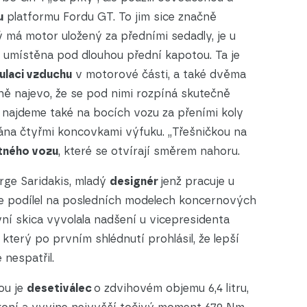
u
platformu Fordu GT. To jim sice značně
rý má motor uložený za předními sedadly, je u
umístěna pod dlouhou přední kapotou. Ta je
kulaci vzduchu
v motorové části, a také dvěma
elně najevo, že se pod nimi rozpíná skutečně
najdeme také na bocích vozu za přeními koly
vána čtyřmi koncovkami výfuku. „Třešničkou na
tného vozu
, které se otvírají směrem nahoru.
rge Saridakis, mladý
designér
jenž pracuje u
e podílel na posledních modelech koncernových
ní skica vyvolala nadšení u vicepresidenta
který po prvním shlédnutí prohlásil, že lepší
 nespatřil.
ou je
desetiválec
o zdvihovém objemu 6,4 litru,