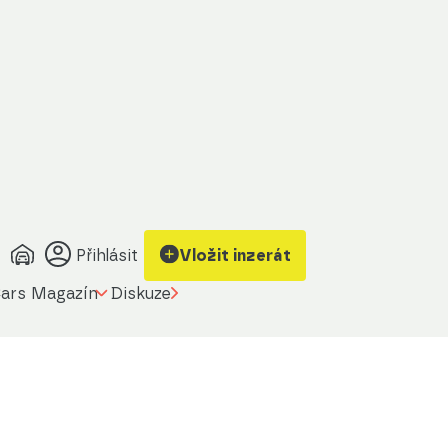
Přihlásit
Vložit inzerát
ars Magazín
Diskuze