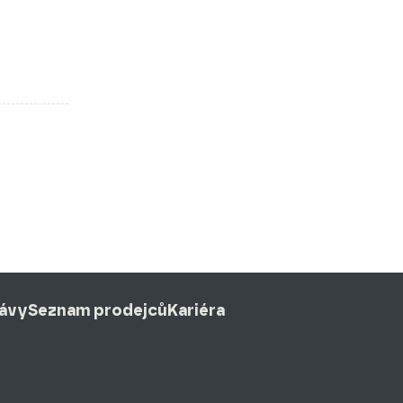
rávy
Seznam prodejců
Kariéra