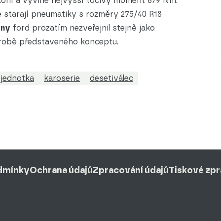
koní a vyvine nejvyšší točivý moment 679 Nm.
 starají pneumatiky s rozměry 275/40 R18
ony
ford prozatím nezveřejnil stejně jako
výrobě představeného konceptu.
jednotka
karoserie
desetiválec
dmínky
Ochrana údajů
Zpracování údajů
Tiskové zp