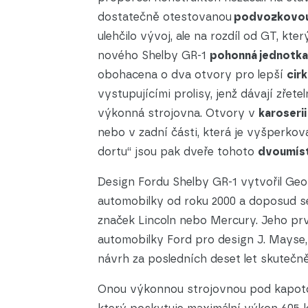
dostatečně otestovanou
podvozkovo
ulehčilo vývoj, ale na rozdíl od GT, kte
nového Shelby GR-1
pohonná jednotka
obohacena o dva otvory pro lepší
cir
vystupujícími prolisy, jenž dávají zřet
výkonná strojovna. Otvory v
karoserii
nebo v zadní části, která je vyšperko
dortu“ jsou pak dveře tohoto
dvoumís
Design Fordu Shelby GR-1 vytvořil Geo
automobilky od roku 2000 a doposud s
značek Lincoln nebo Mercury. Jeho prv
automobilky Ford pro design J. Mayse, 
návrh za posledních deset let skutečně
Onou výkonnou strojovnou pod kapot