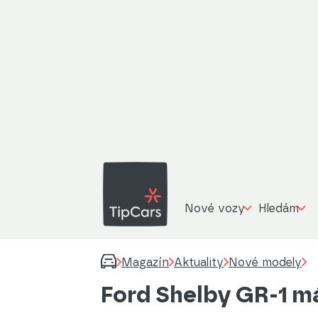
Nové vozy
Hledám
Magazín
Aktuality
Nové modely
Ford Shelby GR-1 má