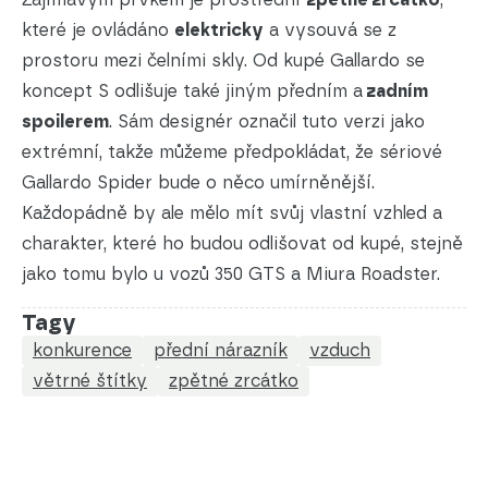
které je ovládáno
elektricky
a vysouvá se z
prostoru mezi čelními skly. Od kupé Gallardo se
koncept S odlišuje také jiným předním a
zadním
spoilerem
. Sám designér označil tuto verzi jako
extrémní, takže můžeme předpokládat, že sériové
Gallardo Spider bude o něco umírněnější.
Každopádně by ale mělo mít svůj vlastní vzhled a
charakter, které ho budou odlišovat od kupé, stejně
jako tomu bylo u vozů 350 GTS a Miura Roadster.
Tagy
konkurence
přední nárazník
vzduch
větrné štítky
zpětné zrcátko