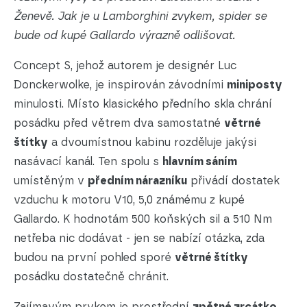
Ženevě. Jak je u Lamborghini zvykem, spider se
bude od kupé Gallardo výrazně odlišovat.
Concept S, jehož autorem je designér Luc
Donckerwolke, je inspirován závodními
miniposty
minulosti. Místo klasického předního skla chrání
posádku před větrem dva samostatné
větrné
štítky
a dvoumístnou kabinu rozděluje jakýsi
nasávací kanál. Ten spolu s
hlavním sáním
umístěným v
předním nárazníku
přivádí dostatek
vzduchu k motoru V10, 5,0 známému z kupé
Gallardo. K hodnotám 500 koňských sil a 510 Nm
netřeba nic dodávat - jen se nabízí otázka, zda
budou na první pohled sporé
větrné štítky
posádku dostatečně chránit.
Zajímavým prvkem je prostřední
zpětné zrcátko
,