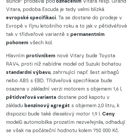
slunce“ prodával pod
označením
Vitara resp. Grand
Vitara, podoba Escuda je tedy velmi blízká
evropské specifikaci
. Ta se dostane do prodeje v
Evropě v říjnu letošního roku a to jak v pětidvéřové
tak v třídveřové variantě s
permanentním
pohonem
všech kol.
Hlavním
protivníkem
nové Vitary bude Toyota
RAV4, proti níž nabídne model od Suzuki bohatou
standardní výbavu
, zahrnující např. šest airbagů
nebo ABS s EBD. Třídveřová specifikace bude
osazena v základní verzi motorem s objemem 1,6 l,
pětidveřová varianta
dostane pod kapotu v
základu
benzínový agregát
s objemem 2,0 litru, k
dispozici bude také dieselový motor 1,9 l.
Ceny
modelů automobilka prozatím nezveřejnila, odhadují
se však na počáteční hodnotu kolem 750 000 Kč.