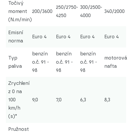
Točivý
250/2750-
300/2500-
moment
200/3600
340/2000
4250
4000
(N.m/min)
Emisní
Euro 4
Euro 4
Euro 4
Euro 4
norma
benzín
benzín
benzín
Typ
motorová
o.č. 91 -
o.č. 91 -
o.č. 91 -
paliva
nafta
98
98
98
Zrychlení
z 0 na
100
9,0
7,0
6,3
8,3
km/h
(s)*
Pružnost