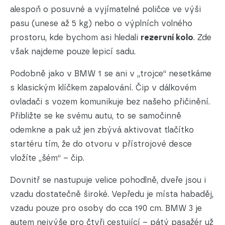
alespoň o posuvné a vyjímatelné poličce ve výši
pasu (unese až 5 kg) nebo o výplních volného
prostoru, kde bychom asi hledali
rezervní kolo
. Zde
však najdeme pouze lepicí sadu.
Podobně jako v BMW 1 se ani v „trojce“ nesetkáme
s klasickým klíčkem zapalování. Čip v dálkovém
ovladači s vozem komunikuje bez našeho přičinění.
Přibližte se ke svému autu, to se samočinně
odemkne a pak už jen zbývá aktivovat tlačítko
startéru tím, že do otvoru v přístrojové desce
vložíte „šém“ – čip.
Dovnitř se nastupuje velice pohodlně, dveře jsou i
vzadu dostatečně široké. Vepředu je místa habaděj,
vzadu pouze pro osoby do cca 190 cm. BMW 3 je
autem nejvýše pro čtyři cestující – pátý pasažér už