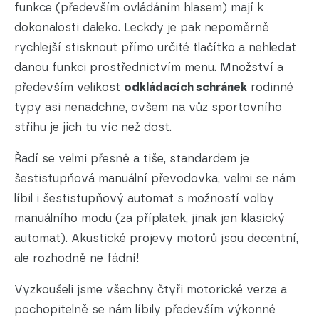
funkce (především ovládáním hlasem) mají k
dokonalosti daleko. Leckdy je pak nepoměrně
rychlejší stisknout přímo určité tlačítko a nehledat
danou funkci prostřednictvím menu. Množství a
především velikost
odkládacích schránek
rodinné
typy asi nenadchne, ovšem na vůz sportovního
střihu je jich tu víc než dost.
Řadí se velmi přesně a tiše, standardem je
šestistupňová manuální převodovka, velmi se nám
líbil i šestistupňový automat s možností volby
manuálního modu (za příplatek, jinak jen klasický
automat). Akustické projevy motorů jsou decentní,
ale rozhodně ne fádní!
Vyzkoušeli jsme všechny čtyři motorické verze a
pochopitelně se nám líbily především výkonné