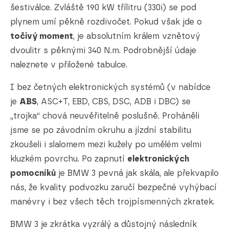
šestiválce. Zvláště 190 kW třílitru (330i) se pod
plynem umí pěkně rozdivočet. Pokud však jde o
točivý moment
, je absolutním králem vznětový
dvoulitr s pěknými 340 N.m. Podrobnější údaje
naleznete v přiložené tabulce.
I bez četných elektronických systémů (v nabídce
je
ABS
, ASC+T, EBD, CBS, DSC, ADB i DBC) se
„trojka“ chová neuvěřitelně poslušně. Proháněli
jsme se po závodním okruhu a jízdní stabilitu
zkoušeli i slalomem mezi kužely po umělém velmi
kluzkém povrchu. Po zapnutí
elektronických
pomocníků
je BMW 3 pevná jak skála, ale překvapilo
nás, že kvality podvozku zaručí bezpečné vyhýbací
manévry i bez všech těch trojpísmenných zkratek.
BMW 3 je zkrátka vyzrálý a důstojný následník