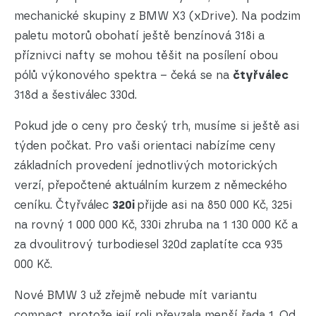
mechanické skupiny z BMW X3 (xDrive). Na podzim
paletu motorů obohatí ještě benzínová 318i a
příznivci nafty se mohou těšit na posílení obou
pólů výkonového spektra – čeká se na
čtyřválec
318d a šestiválec 330d.
Pokud jde o ceny pro český trh, musíme si ještě asi
týden počkat. Pro vaši orientaci nabízíme ceny
základních provedení jednotlivých motorických
verzí, přepočtené aktuálním kurzem z německého
ceníku. Čtyřválec
320i
přijde asi na 850 000 Kč, 325i
na rovný 1 000 000 Kč, 330i zhruba na 1 130 000 Kč a
za dvoulitrový turbodiesel 320d zaplatíte cca 935
000 Kč.
Nové BMW 3 už zřejmě nebude mít variantu
compact, protože její roli převzala menší řada 1. Od