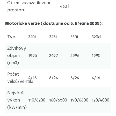
Objem zavazadlového
460 l
prostoru
Motorické verze (dostupné od 5. Března 2005):
Typ
320i
325i
330i
320d
Zdvihový
objem
1995
2497
2996
1995
(cm3)
Počet
4/16
6/24
6/24
4/16
válců/ventilů
Největší
výkon
110/6200
160/6500
190/6600
120/4000
(kW/min)