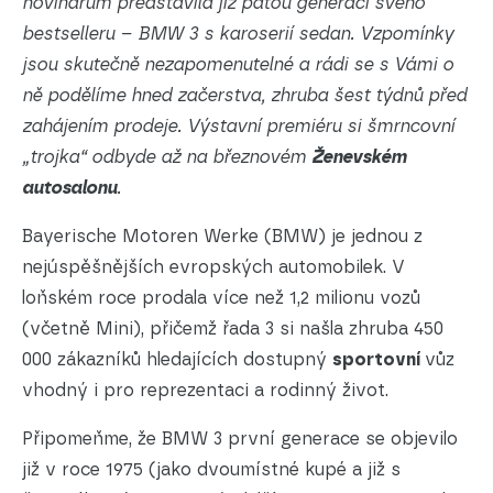
novinářům představila již pátou generaci svého
bestselleru – BMW 3 s karoserií sedan. Vzpomínky
jsou skutečně nezapomenutelné a rádi se s Vámi o
ně podělíme hned začerstva, zhruba šest týdnů před
zahájením prodeje. Výstavní premiéru si šmrncovní
„trojka“ odbyde až na březnovém
Ženevském
autosalonu
.
Bayerische Motoren Werke (BMW) je jednou z
nejúspěšnějších evropských automobilek. V
loňském roce prodala více než 1,2 milionu vozů
(včetně Mini), přičemž řada 3 si našla zhruba 450
000 zákazníků hledajících dostupný
sportovní
vůz
vhodný i pro reprezentaci a rodinný život.
Připomeňme, že BMW 3 první generace se objevilo
již v roce 1975 (jako dvoumístné kupé a již s