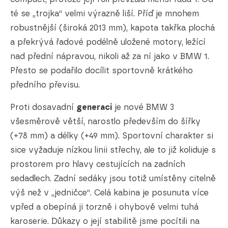
té se „trojka“ velmi výrazně liší. Příď je mnohem
robustnější (široká 2013 mm), kapota takřka plochá
a překrývá řadové podélně uložené motory, ležící
nad přední nápravou, nikoli až za ní jako v BMW 1.
Přesto se podařilo docílit sportovně krátkého
předního převisu.
Proti dosavadní
generaci
je nové BMW 3
všesměrově větší, narostlo především do šířky
(+78 mm) a délky (+49 mm). Sportovní charakter si
sice vyžaduje nízkou linii střechy, ale to již koliduje s
prostorem pro hlavy cestujících na zadních
sedadlech. Zadní sedáky jsou totiž umístěny citelně
výš než v „jedničce“. Celá kabina je posunuta více
vpřed a obepíná ji torzně i ohybově velmi tuhá
karoserie. Důkazy o její stabilitě jsme pocítili na