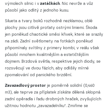
výmolech silnic i v
zatáčkách
. Nic nevrže a vůz
působí jako odlitý z jednoho kusu.
Silueta a tvary boků rozhodně nezklamou, oblé
plochy jsou citlivě proťaty ostrými liniemi. Škoda
jen poněkud chaotické směsi křivek, které se srazily
na zádi. Zadní světlomety na fotkách poněkud
připomínaly svítilny z primery kombi, v reálu však
působí mnohem kvalitnějším a estetičtějším
dojmem. Brzdová světla, respektive jejich diody, se
rozsvěcují ve dvou fázích, aby odlišily mírné
zpomalování od panického brzdění.
Zavazadlový prostor
je poměrně solidní (0,460
m3), ale teprve za příplatek získáte dělená sklopná
zadní opěradla i řadu drobných hraček, zvyšujících
užitnou hodnotu „zavazadelníku“. Zmiňme se