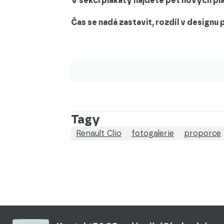
V sekci plakáty najdete pět nových pla
Čas se nadá zastavit, rozdíl v designu p
Tagy
Renault Clio
fotogalerie
proporce