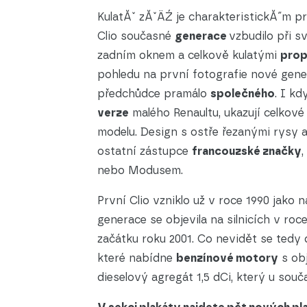
KulatĂˇ zĂˇÄŹ je charakteristickĂ˝m 
Clio současné
generace
vzbudilo při 
zadním oknem a celkově kulatými
prop
pohledu na první fotografie nové gener
předchůdce pramálo
společného
. I k
verze
malého Renaultu, ukazují celkov
modelu. Design s ostře řezanými rysy
ostatní zástupce
francouzské značky
nebo Modusem.
První Clio vzniklo už v roce 1990 jako 
generace se objevila na silnicích v ro
začátku roku 2001. Co nevidět se ted
které nabídne
benzínové motory
s obj
dieselový agregát 1,5 dCi, který u sou