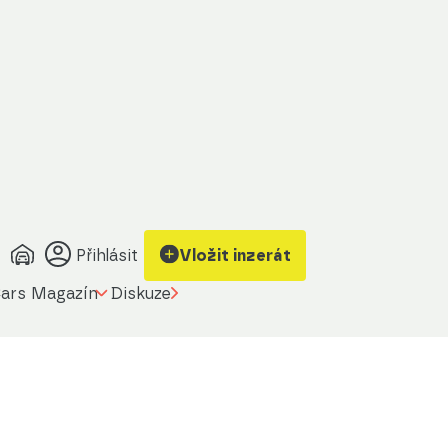
Přihlásit
Vložit inzerát
ars Magazín
Diskuze