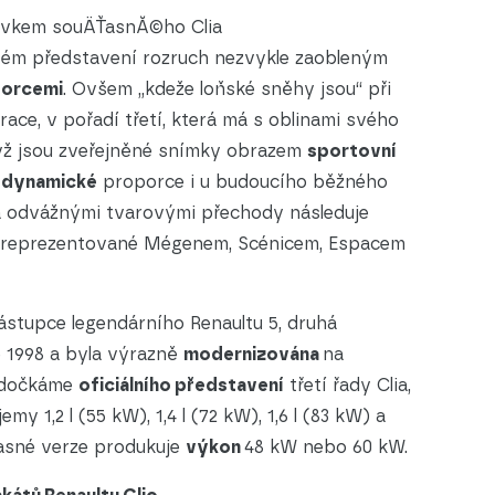
prvkem souÄŤasnĂ©ho Clia
svém představení rozruch nezvykle zaobleným
orcemi
. Ovšem „kdeže loňské sněhy jsou“ při
ace, v pořadí třetí, která má s oblinami svého
dyž jsou zveřejněné snímky obrazem
sportovní
é
dynamické
proporce i u budoucího běžného
 a odvážnými tvarovými přechody následuje
, reprezentované Mégenem, Scénicem, Espacem
nástupce legendárního Renaultu 5, druhá
ce 1998 a byla výrazně
modernizována
na
y dočkáme
oficiálního představení
třetí řady Clia,
emy 1,2 l (55 kW), 1,4 l (72 kW), 1,6 l (83 kW) a
časné verze produkuje
výkon
48 kW nebo 60 kW.