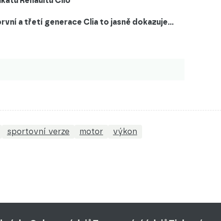
kátů Renaultu Clio
rvní a třetí generace Clia to jasně dokazuje...
sportovní verze
motor
výkon