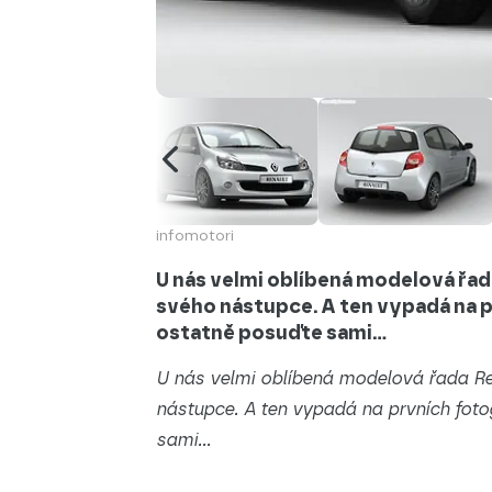
infomotori
U nás velmi oblíbená modelová řad
svého nástupce. A ten vypadá na p
ostatně posuďte sami…
U nás velmi oblíbená modelová řada Re
nástupce. A ten vypadá na prvních foto
sami…