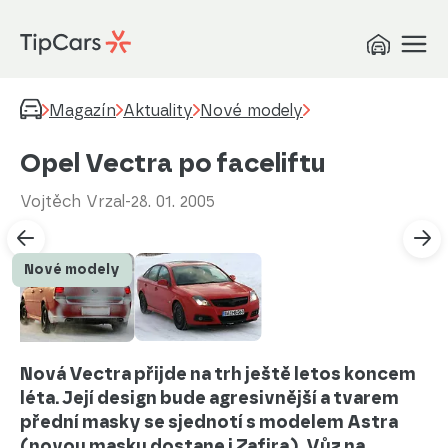
Magazín
Aktuality
Nové modely
Opel Vectra po faceliftu
Vojtěch Vrzal
-
28. 01. 2005
Nové modely
Nová Vectra přijde na trh ještě letos koncem
léta. Její design bude agresivnější a tvarem
přední masky se sjednotí s modelem Astra
(novou masku dostane i Zafira). Vůz na