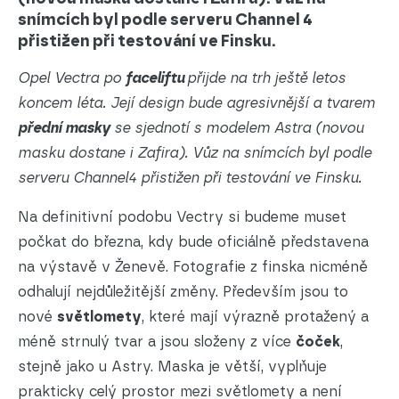
snímcích byl podle serveru Channel 4
přistižen při testování ve Finsku.
Opel Vectra po
faceliftu
přijde na trh ještě letos
koncem léta. Její design bude agresivnější a tvarem
přední masky
se sjednotí s modelem Astra (novou
masku dostane i Zafira). Vůz na snímcích byl podle
serveru Channel4 přistižen při testování ve Finsku.
Na definitivní podobu Vectry si budeme muset
počkat do března, kdy bude oficiálně představena
na výstavě v Ženevě. Fotografie z finska nicméně
odhalují nejdůležitější změny. Především jsou to
nové
světlomety
, které mají výrazně protažený a
méně strnulý tvar a jsou složeny z více
čoček
,
stejně jako u Astry. Maska je větší, vyplňuje
prakticky celý prostor mezi světlomety a není