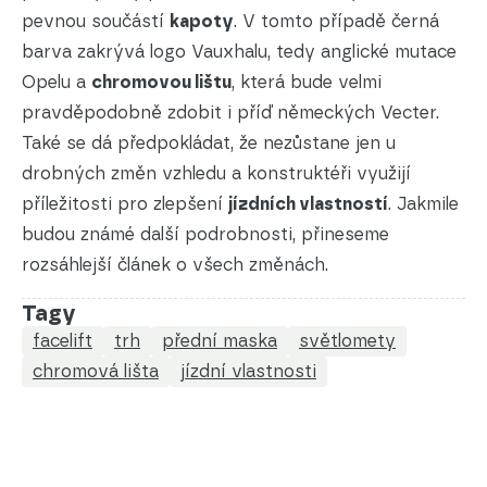
pevnou součástí
kapoty
. V tomto případě černá
barva zakrývá logo Vauxhalu, tedy anglické mutace
Opelu a
chromovou lištu
, která bude velmi
pravděpodobně zdobit i příď německých Vecter.
Také se dá předpokládat, že nezůstane jen u
drobných změn vzhledu a konstruktéři využijí
příležitosti pro zlepšení
jízdních vlastností
. Jakmile
budou známé další podrobnosti, přineseme
rozsáhlejší článek o všech změnách.
Tagy
facelift
trh
přední maska
světlomety
chromová lišta
jízdní vlastnosti