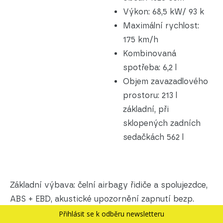
Výkon: 68,5 kW/ 93 k
Maximální rychlost:
175 km/h
Kombinovaná
spotřeba: 6,2 l
Objem zavazadlového
prostoru: 213 l
základní, při
sklopených zadních
sedačkách 562 l
Základní výbava: čelní airbagy řidiče a spolujezdce,
ABS + EBD, akustické upozornění zapnutí bezp.
pásu řidiče, výškově nastavitelné opěrky hlav
Přihlásit se k odběru newsletteru