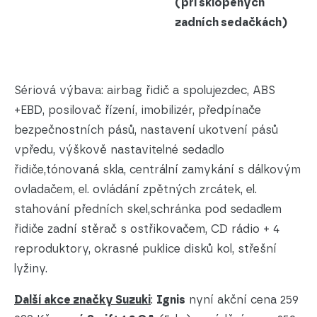
(při sklopených
zadních sedačkách)
Sériová výbava: airbag řidič a spolujezdec, ABS
+EBD, posilovač řízení, imobilizér, předpínače
bezpečnostních pásů, nastavení ukotvení pásů
vpředu, výškově nastavitelné sedadlo
řidiče,tónovaná skla, centrální zamykání s dálkovým
ovladačem, el. ovládání zpětných zrcátek, el.
stahování předních skel,schránka pod sedadlem
řidiče zadní stěrač s ostřikovačem, CD rádio + 4
reproduktory, okrasné puklice disků kol, střešní
lyžiny.
Další akce značky Suzuki
:
Ignis
nyní akční cena 259