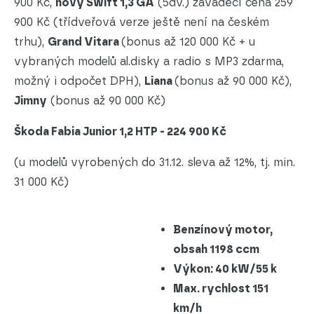
900 Kč,
nový Swift 1,3 GA
(5dv.) zaváděcí cena 259
900 Kč (třídveřová verze ještě není na českém
trhu),
Grand Vitara
(bonus až 120 000 Kč + u
vybraných modelů al.disky a radio s MP3 zdarma,
možný i odpočet DPH),
Liana
(bonus až 90 000 Kč),
Jimny
(bonus až 90 000 Kč)
Škoda Fabia Junior 1,2 HTP - 224 900 Kč
(u modelů vyrobených do 31.12. sleva až 12%, tj. min.
31 000 Kč)
Benzínový motor,
obsah 1198 ccm
Výkon: 40 kW/55 k
Max. rychlost 151
km/h