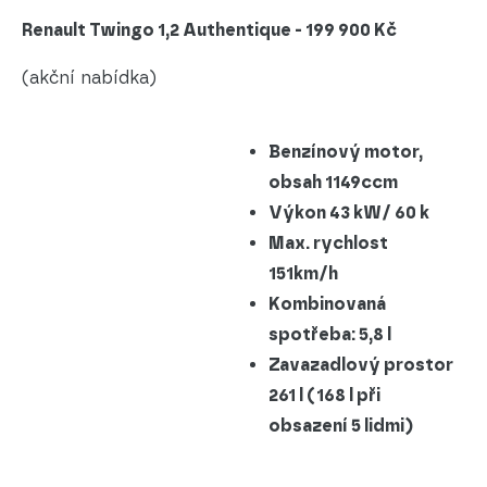
Renault Twingo 1,2 Authentique - 199 900 Kč
(akční nabídka)
Benzínový motor,
obsah 1149ccm
Výkon 43 kW/ 60 k
Max. rychlost
151km/h
Kombinovaná
spotřeba: 5,8 l
Zavazadlový prostor
261 l (168 l při
obsazení 5 lidmi)