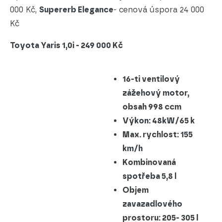
000 Kč,
Supererb Elegance
- cenová úspora 24 000
Kč
Toyota Yaris 1,0i - 249 000 Kč
16-ti ventilový
zážehový motor,
obsah 998 ccm
Výkon: 48kW/65 k
Max. rychlost: 155
km/h
Kombinovaná
spotřeba 5,8 l
Objem
zavazadlového
prostoru: 205- 305 l