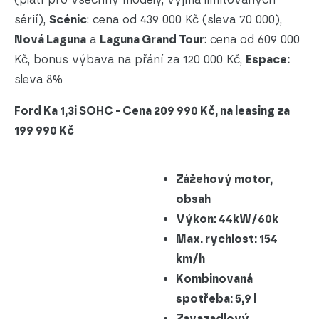
sérií),
Scénic
: cena od 439 000 Kč (sleva 70 000),
Nová Laguna
a
Laguna Grand Tour
: cena od 609 000
Kč, bonus výbava na přání za 120 000 Kč,
Espace:
sleva 8%
Ford Ka 1,3i SOHC - Cena 209 990 Kč, na leasing za
199 990 Kč
Zážehový motor,
obsah
Výkon: 44kW/60k
Max. rychlost: 154
km/h
Kombinovaná
spotřeba: 5,9 l
Zavazadlový