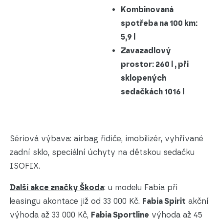
Kombinovaná
spotřeba na 100 km:
5,9 l
Zavazadlový
prostor: 260 l , při
sklopených
sedačkách 1016 l
Sériová výbava: airbag řidiče, imobilizér, vyhřívané
zadní sklo, speciální úchyty na dětskou sedačku
ISOFIX.
Další akce značky Škoda
: u modelu Fabia při
leasingu akontace již od 33 000 Kč.
Fabia Spirit
akční
výhoda až 33 000 Kč,
Fabia Sportline
výhoda až 45