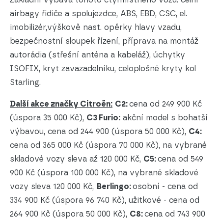
airbagy řidiče a spolujezdce, ABS, EBD, CSC, el.
imobilizér,výškově nast. opěrky hlavy vzadu,
bezpečnostní sloupek řízení, příprava na montáž
autorádia (střešní anténa a kabeláž), úchytky
ISOFIX, kryt zavazadelníku, celoplošné kryty kol
Starling.
Další akce značky Citroën:
C2:
cena od 249 900 Kč
(úspora 35 000 Kč),
C3 Furio:
akční model s bohatší
výbavou, cena od 244 900 (úspora 50 000 Kč),
C4:
cena od 365 000 Kč (úspora 70 000 Kč), na vybrané
skladové vozy sleva až 120 000 Kč,
C5:
cena od 549
900 Kč (úspora 100 000 Kč), na vybrané skladové
vozy sleva 120 000 Kč,
Berlingo:
osobní - cena od
334 900 Kč (úspora 96 740 Kč), užitkové - cena od
264 900 Kč (úspora 50 000 Kč),
C8:
cena od 743 900