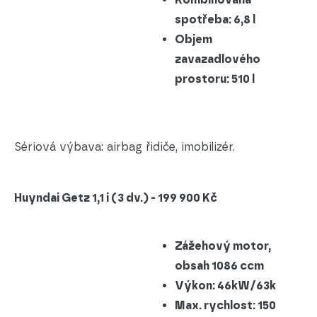
spotřeba: 6,8 l
Objem
zavazadlového
prostoru: 510 l
Sériová výbava: airbag řidiče, imobilizér.
Huyndai Getz 1,1 i (3 dv.) - 199 900 Kč
Zážehový motor,
obsah 1086 ccm
Výkon: 46kW/63k
Max. rychlost: 150