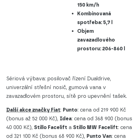
150 km/h
Kombinovaná
spotřeba: 5,7 l
Objem
zavazadlového
prostoru: 206-860 l
Sériová výbava: posilovač řízení Dualdrive,
univerzální střešní nosič, gumová vana v
zavazadlovém prostoru, sítě pro upevnění tašek.
Další akce značky Fiat
:
Punto
: cena od 219 900 Kč
(bonus až 52 000 Kč),
Idea
: cena od 368 900 (bonus
40 000 Kč),
Stillo Facelift
a
Stillo MW
Facelift
: cena
od 321 100 Kč (bonus 68 900 Kč),
Punto Van
: cena