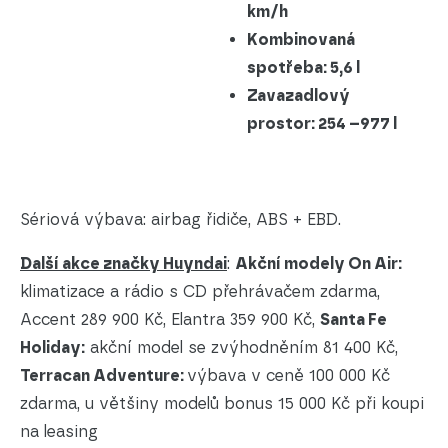
km/h
Kombinovaná
spotřeba: 5,6 l
Zavazadlový
prostor: 254 –977 l
Sériová výbava: airbag řidiče, ABS + EBD.
Další akce značky Huyndai
:
Akční modely On Air:
klimatizace a rádio s CD přehrávačem zdarma,
Accent 289 900 Kč, Elantra 359 900 Kč,
Santa Fe
Holiday:
akční model se zvýhodněním 81 400 Kč,
Terracan Adventure:
výbava v ceně 100 000 Kč
zdarma, u většiny modelů bonus 15 000 Kč při koupi
na leasing