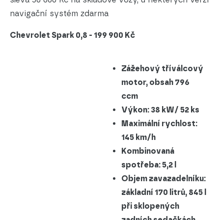
navigační systém zdarma
Chevrolet Spark 0,8 - 199 900 Kč
Zážehový tříválcový
motor, obsah 796
ccm
Výkon: 38 kW/ 52 ks
Maximální rychlost:
145 km/h
Kombinovaná
spotřeba: 5,2 l
Objem zavazadelníku:
základní 170 litrů, 845 l
při sklopených
zadních sedačkách