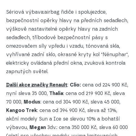
Sériová výbava:airbag řidiče i spolujezdce,
bezpečnostní opěrky hlavy na předních sedadlech,
výškově nastavitelné opěrky hlavy na zadních
sedadlech, tříbodové bezpečnostní pásy s
omezovačem síly vpředu i vzadu, tónovaná skla,
vyhřívané zadní sklo, okrasné kryty kol "Nénuphar",
elektricky ovládaná přední okna, zvuková kontrola
zapnutých světel.
Další akce značky Renault
:
Clio:
cena od 224 900 Kč,
nyní sleva 35 000,
Thalia
: cena od 219 900 Kč, sleva
70 000,
Modus
: cena od 304 900 Kč, sleva 45 000,
Kangoo Trek
: cena od 394 900 Kč, sleva až 13%,
akční modely Sun a Ice se slevou 10% a bohatší
výbavou,
Megan
3dv.: cena 350 000 Kč, sleva 60 000
(platí pro všechny modely, vyjma limitovaných