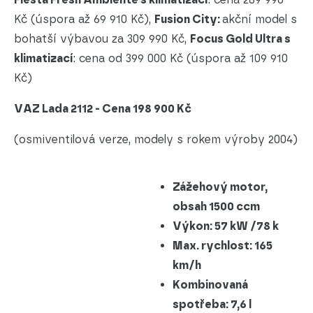
Kč (úspora až 69 910 Kč),
Fusion City:
akční model s
bohatší výbavou za 309 990 Kč,
Focus Gold Ultra s
klimatizací
: cena od 399 000 Kč (úspora až 109 910
Kč)
VAZ Lada 2112 -
Cena 198 900 Kč
(osmiventilová verze, modely s rokem výroby 2004)
Zážehový motor,
obsah 1500 ccm
Výkon: 57 kW /78 k
Max. rychlost: 165
km/h
Kombinovaná
spotřeba: 7,6 l