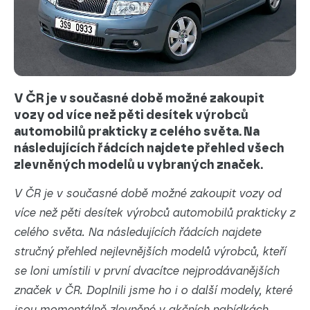
V ČR je v současné době možné zakoupit
vozy od více než pěti desítek výrobců
automobilů prakticky z celého světa. Na
následujících řádcích najdete přehled všech
zlevněných modelů u vybraných značek.
V ČR je v současné době možné zakoupit vozy od
více než pěti desítek výrobců automobilů prakticky z
celého světa. Na následujících řádcích najdete
stručný přehled nejlevnějších modelů výrobců, kteří
se loni umístili v první dvacítce nejprodávanějších
značek v ČR. Doplnili jsme ho i o další modely, které
jsou momentálně zlevněné v akčních nabídkách.