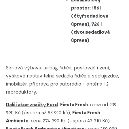
prostor: 186 l
(čtyřsedadlová
úprava), 726 l
(dvousedadlová
úprava)
Sériová výbava: airbag řidiče, posilovač řízení,
výškově nastavitelná sedadla řidiče a spolujezdce,
imobilizér, příprava pro autorádio + anténa +2
reproduktory.
Další akce značky Ford
:
Fiesta Fresh
: cena od 239
990 Kč (úspora až 53 910 kč),
Fiesta Fresh
Ambiente
: cena 274 990 Kč (úspora 49 910 Kč),
Fiesta Fresh Ambiente s klimatizací
: cena 289 990