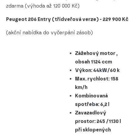
zdarma (výhoda až 120 000 Kč)
Peugeot 206 Entry (třídveřová verze) - 229 900 Kč
(akční nabídka do vyčerpání zásob)
Zážehový motor ,
obsah 1124 ccm
Výkon: 44kW/60 k
Max. rychlost: 158
km/h
Kombinovaná
spotřeba: 6,2 l
Zavazadlový
prostor: 245 /1130 l
při sklopených