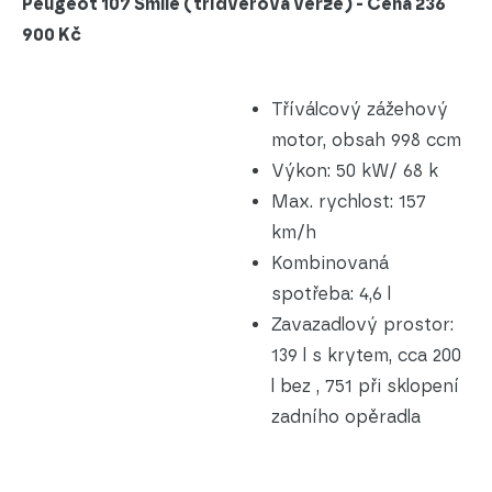
Peugeot 107 Smile (třídveřová verze) - Cena 236
900 Kč
Tříválcový zážehový
motor, obsah 998 ccm
Výkon: 50 kW/ 68 k
Max. rychlost: 157
km/h
Kombinovaná
spotřeba: 4,6 l
Zavazadlový prostor:
139 l s krytem, cca 200
l bez , 751 při sklopení
zadního opěradla