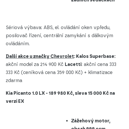
Sériová výbava: ABS, el. ovládání oken vpředu,
posilovač řízení, centrální zamykání s dálkovým
ovládáním.
Další akce u značky Chevrolet
: Kalos Superbase:
akční model za 214 900 Kč
Lacetti
: akční cena 333
333 Kč (ceníková cena 359 000 Kč) + klimatizace
zdarma
Kia Picanto 1.0 LX - 189 980 Kč, sleva 15 000 Kč na
verzi EX
Zážehový motor,
obsah 999 ccm