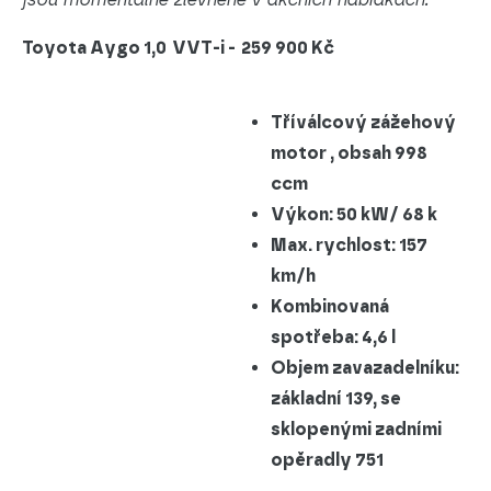
Toyota Aygo 1,0
VVT-i -
259 900 Kč
Tříválcový zážehový
motor , obsah 998
ccm
Výkon: 50 kW/ 68 k
Max. rychlost: 157
km/h
Kombinovaná
spotřeba: 4,6 l
Objem zavazadelníku:
základní 139, se
sklopenými zadními
opěradly 751