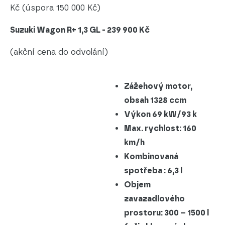
Kč (úspora 150 000 Kč)
Suzuki Wagon R+ 1,3 GL - 239 900 Kč
(akční cena do odvolání)
Zážehový motor,
obsah 1328 ccm
Výkon 69 kW/93 k
Max. rychlost: 160
km/h
Kombinovaná
spotřeba : 6,3 l
Objem
zavazadlového
prostoru: 300 – 1500 l