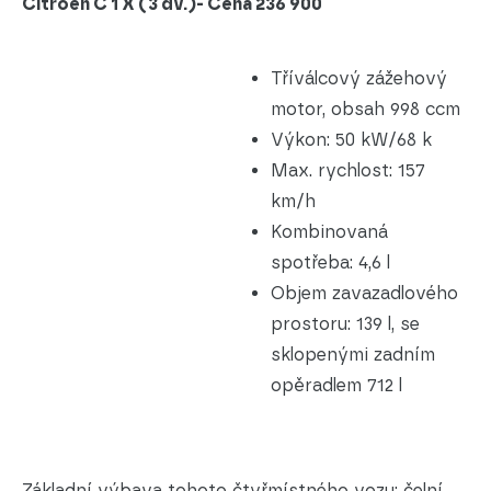
Citroen C 1 X (3 dv.)- Cena 236 900
Tříválcový zážehový
motor, obsah 998 ccm
Výkon: 50 kW/68 k
Max. rychlost: 157
km/h
Kombinovaná
spotřeba: 4,6 l
Objem zavazadlového
prostoru: 139 l, se
sklopenými zadním
opěradlem 712 l
Základní výbava tohoto čtyřmístného vozu: čelní