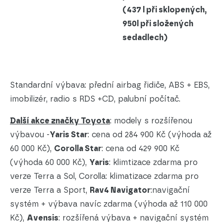
(437 l při sklopených,
950l při složených
sedadlech)
Standardní výbava: přední airbag řidiče, ABS + EBS,
imobilizér, radio s RDS +CD, palubní počítač.
Další akce značky Toyota
: modely s rozšířenou
výbavou -
Yaris Star
: cena od 284 900 Kč (výhoda až
60 000 Kč),
Corolla Star
: cena od 429 900 Kč
(výhoda 60 000 Kč),
Yaris
: klimtizace zdarma pro
verze Terra a Sol, Corolla: klimatizace zdarma pro
verze Terra a Sport,
Rav4 Navigator
:navigační
systém + výbava navíc zdarma (výhoda až 110 000
Kč),
Avensis
: rozšířená výbava + navigační systém