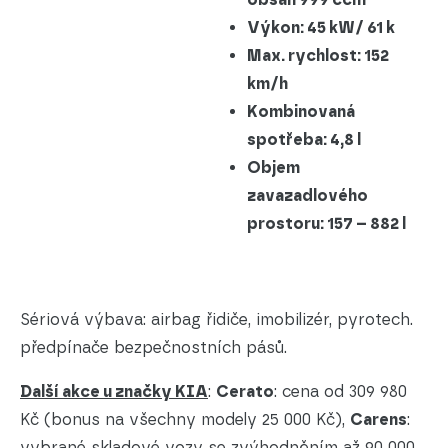
Výkon: 45 kW/ 61 k
Max. rychlost: 152
km/h
Kombinovaná
spotřeba: 4,8 l
Objem
zavazadlového
prostoru: 157 – 882 l
Sériová výbava: airbag řidiče, imobilizér, pyrotech.
předpínače bezpečnostních pásů.
Další akce u značky KIA
:
Cerato
: cena od 309 980
Kč (bonus na všechny modely 25 000 Kč),
Carens
:
vybrané skladové vozy se zvýhodněním až 90 000