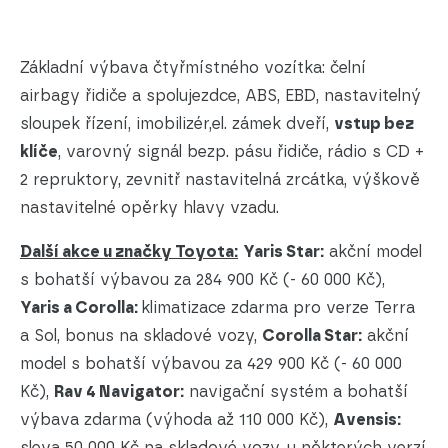
Základní výbava čtyřmístného vozítka: čelní
airbagy řidiče a spolujezdce, ABS, EBD, nastavitelný
sloupek řízení, imobilizér,el. zámek dveří,
vstup bez
klíče
, varovný signál bezp. pásu řidiče, rádio s CD +
2 repruktory, zevnitř nastavitelná zrcátka, výškově
nastavitelné opěrky hlavy vzadu.
Další akce u značky Toyota:
Yaris Star:
akční model
s bohatší výbavou za 284 900 Kč (- 60 000 Kč),
Yaris a Corolla:
klimatizace zdarma pro verze Terra
a Sol, bonus na skladové vozy,
Corolla Star:
akční
model s bohatší výbavou za 429 900 Kč (- 60 000
Kč),
Rav 4 Navigator:
navigační systém a bohatší
výbava zdarma (výhoda až 110 000 Kč),
Avensis:
sleva 50 000 Kč na skladové vozy, u některých verzí