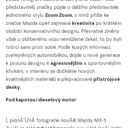
představitelů značky půjde o dalšího představitele
jednotného stylu
Zoom Zoom
, s nímž přišla ke
značce Mazda opět zajímavá
kreativita
po krátkém
období konzervativního designu. Převratné změny
však u oblíbeného vozu nemůžeme čekat, to by byli
tvůrci sami proti sobě. Podle kusých informací,
zveřejněných automobilkou, dojde u nové generace
k posunu designu k
agresivnějším
a sportovnějším
křivkám, v interiéru se dočkáme nových
kvalitnějších materiálů a přepracované
přístrojové
desky
.
Pod kapotou i dieselový motor
Ĺ pionĂˇĹľnĂ­ fotografie novĂ© Mazdy MX-5