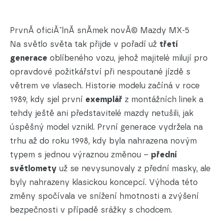
PrvnĂ­ oficiĂˇlnĂ­ snĂ­mek novĂ© Mazdy MX-5
Na světlo světa tak přijde v pořadí už
třetí
generace
oblíbeného vozu, jehož majitelé milují pro
opravdové požitkářství při nespoutané jízdě s
větrem ve vlasech. Historie modelu začíná v roce
1989, kdy sjel první
exemplář
z montážních linek a
tehdy ještě ani představitelé mazdy netušili, jak
úspěšný model vznikl. První generace vydržela na
trhu až do roku 1998, kdy byla nahrazena novým
typem s jednou výraznou změnou –
přední
světlomety
už se nevysunovaly z přední masky, ale
byly nahrazeny klasickou koncepcí. Výhoda této
změny spočívala ve snížení hmotnosti a zvýšení
bezpečnosti v případě srážky s chodcem.