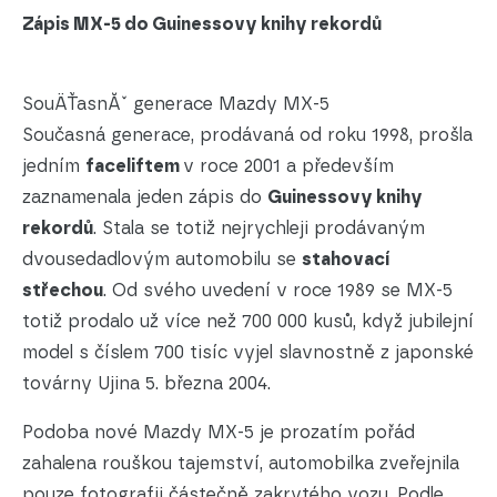
Zápis MX-5 do Guinessovy knihy rekordů
SouÄŤasnĂˇ generace Mazdy MX-5
Současná generace, prodávaná od roku 1998, prošla
jedním
faceliftem
v roce 2001 a především
zaznamenala jeden zápis do
Guinessovy knihy
rekordů
. Stala se totiž nejrychleji prodávaným
dvousedadlovým automobilu se
stahovací
střechou
. Od svého uvedení v roce 1989 se MX-5
totiž prodalo už více než 700 000 kusů, když jubilejní
model s číslem 700 tisíc vyjel slavnostně z japonské
továrny Ujina 5. března 2004.
Podoba nové Mazdy MX-5 je prozatím pořád
zahalena rouškou tajemství, automobilka zveřejnila
pouze fotografii částečně zakrytého vozu. Podle