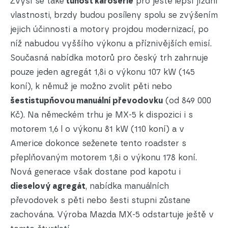
Zvýší se také
tuhost karoserie
pro ještě lepší jízdní
vlastnosti, brzdy budou posíleny spolu se zvýšením
jejich účinnosti a motory projdou modernizací, po
níž nabudou vyššího výkonu a příznivějších emisí.
Současná nabídka motorů pro český trh zahrnuje
pouze jeden agregát 1,8i o výkonu 107 kW (145
koní), k němuž je možno zvolit pěti nebo
šestistupňovou manuální převodovku
(od 849 000
Kč). Na německém trhu je MX-5 k dispozici i s
motorem 1,6 l o výkonu 81 kW (110 koní) a v
Americe dokonce seženete tento roadster s
přeplňovaným motorem 1,8i o výkonu 178 koní.
Nová generace však dostane pod kapotu i
dieselový agregát
, nabídka manuálních
převodovek s pěti nebo šesti stupni zůstane
zachována. Výroba Mazda MX-5 odstartuje ještě v