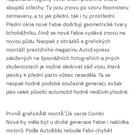
sloupků střechy. Ty jsou znovu po vzoru Roomsteru
zatmaveny, a to jak přední, tak i ty prostřední.
Přední okna nové Fabie dodržují geometrické tvary
lichoběžníku, čímž se nová Fabia vydává znovu na
novou půdu. Naopak z obrázků a grafických
montáží prestižního magazínu AutoExpress
založených na špionážních fotografiích a jiných
zkušenostech je možné sledovat záď vozu, která
jakoby k přední partii vůbec neseděla. Ta se
naopak hodně podobá současné generaci, avšak
jako celek působí automobil hodně nedůvěryhodně.
PrvnĂ­ grafickĂ© montĂˇĹľe verze Combi
Nová by měla být u druhé generace Fabie i nabídka
motorů. Podle AutoBildu nebude Fabii chybět