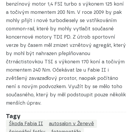
benzínový motor 1,4 FSI turbo s výkonem 125 koní
a točivým momentem 200 Nm. V roce 2009 by pak
mohly přijít i nové turbodiesely se vstřikováním
common-rail, které by mohly vytlačit současné
koncernové motory TDI PD. Z útrob sportovní
verze by časem měl zmizet vznětový agregát, který
by mohl být nahrazen přeplňovanou
čtrnáctistovkou TSI s výkonem 170 koní a točivým
momentem 240 Nm. Očekávat lze u Fabie II i
zvětšený zavazadlový prostor, naopak počítáno
není s novým podvozkem. Využít by se mělo toho
současného, který by měl podstoupit pouze několik
menších úprav.
Tagy
Škoda Fabia II
autosalon v Ženevě
špionážní fotky
fotomontáže