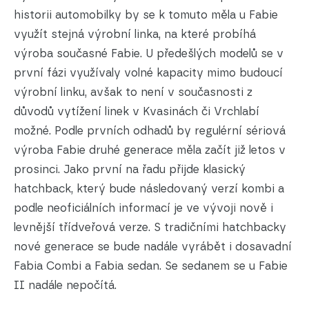
historii automobilky by se k tomuto měla u Fabie
využít stejná výrobní linka, na které probíhá
výroba současné Fabie. U předešlých modelů se v
první fázi využívaly volné kapacity mimo budoucí
výrobní linku, avšak to není v současnosti z
důvodů vytížení linek v Kvasinách či Vrchlabí
možné. Podle prvních odhadů by regulérní sériová
výroba Fabie druhé generace měla začít již letos v
prosinci. Jako první na řadu přijde klasický
hatchback, který bude následovaný verzí kombi a
podle neoficiálních informací je ve vývoji nově i
levnější třídveřová verze. S tradičními hatchbacky
nové generace se bude nadále vyrábět i dosavadní
Fabia Combi a Fabia sedan. Se sedanem se u Fabie
II nadále nepočítá.