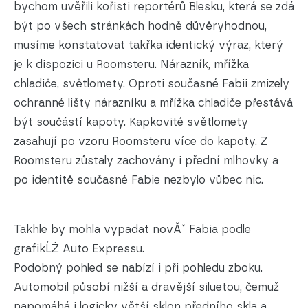
bychom uvěřili kořisti reportérů Blesku, která se zdá
být po všech stránkách hodně důvěryhodnou,
musíme konstatovat takřka identický výraz, který
je k dispozici u Roomsteru. Nárazník, mřížka
chladiče, světlomety. Oproti současné Fabii zmizely
ochranné lišty nárazníku a mřížka chladiče přestává
být součástí kapoty. Kapkovité světlomety
zasahují po vzoru Roomsteru více do kapoty. Z
Roomsteru zůstaly zachovány i přední mlhovky a
po identitě současné Fabie nezbylo vůbec nic.
Takhle by mohla vypadat novĂˇ Fabia podle
grafikĹŻ Auto Expressu.
Podobný pohled se nabízí i při pohledu zboku.
Automobil působí nižší a dravější siluetou, čemuž
napomáhá i logicky větší sklon předního skla a