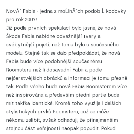
NovĂˇ Fabia - jedna z moĹľnĂ˝ch podob Ĺ kodovky
pro rok 2007!
Již podle prvních spekulací bylo jasné, že nová
Škoda Fabia nabídne odvážnější tvary a
svébytnější pojetí, než tomu bylo u současného
modelu. Stejně tak se dalo předpokládat, že nová
Fabia bude více podobnější současnému
Roomsteru než-li dosavadní Fabii a podle
nejčerstvějších obrázků a informací je tomu přesně
tak. Podle všeho bude nová Fabia Roomsterem více
než inspirována a především přední partie bude
mít takřka identické. Kromě toho využije i dalších
stylistických prvků Roomsteru, což se může
někomu zalíbit, avšak odhaduji, že přinejmenším
stejnou část veřejnosti naopak popudit. Pokud