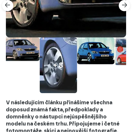
+ 8
V následujícím článku přinášíme všechna
doposud známá fakta, předpoklady a
domněnky o nástupci nejúspěšnějšího
modelu na českém trhu. Připojujeme i četné
fotomontáže, skici a nejnovější fotografie,