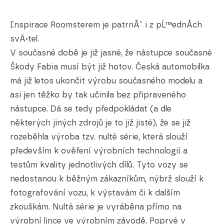
Inspirace Roomsterem je patrnĂˇ i z pĹ™ednĂ­ch
svÄ›tel.
V současné době je již jasné, že nástupce současné
Škody Fabia musí být již hotov. Česká automobilka
má již letos ukončit výrobu současného modelu a
asi jen těžko by tak učinila bez připraveného
nástupce. Dá se tedy předpokládat (a dle
některých jiných zdrojů je to již jisté), že se již
rozeběhla výroba tzv. nulté série, která slouží
především k ověření výrobních technologií a
testům kvality jednotlivých dílů. Tyto vozy se
nedostanou k běžným zákazníkům, nýbrž slouží k
fotografování vozu, k výstavám či k dalším
zkouškám. Nultá série je vyráběna přímo na
výrobní lince ve výrobním závodě. Poprvé v