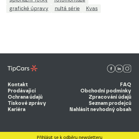
grafické úpravy
nultá série
Kvas
Kontakt
FAQ
Prodávající
Obchodní podmínky
Ochrana údajů
Zpracování údajů
Tiskové zprávy
Seznam prodejců
Kariéra
Nahlásit nevhodný obsah
© 2026 EBM system k.s. Všechna práva vyhrazena.
Přihlásit se k odběru newsletteru