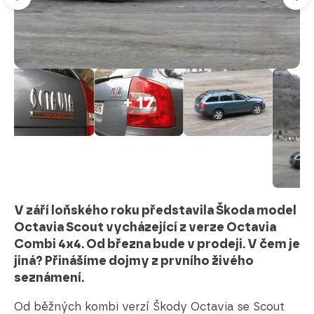
+ 17
V září loňského roku představila Škoda model
Octavia Scout vycházející z verze Octavia
Combi 4x4. Od března bude v prodeji. V čem je
jiná? Přinášíme dojmy z prvního živého
seznámení.
Od běžných kombi verzí Škody Octavia se Scout