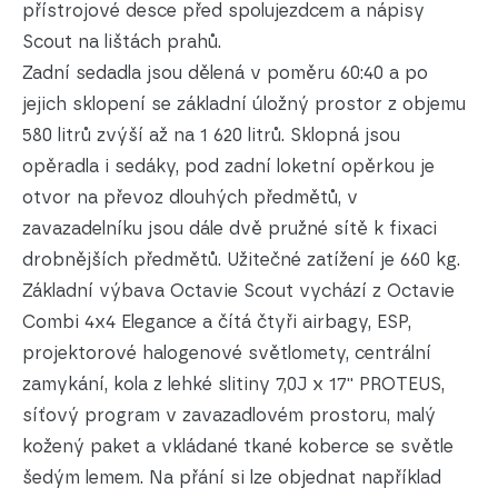
přístrojové desce před spolujezdcem a nápisy
Scout na lištách prahů.
Zadní sedadla jsou dělená v poměru 60:40 a po
jejich sklopení se základní úložný prostor z objemu
580 litrů zvýší až na 1 620 litrů. Sklopná jsou
opěradla i sedáky, pod zadní loketní opěrkou je
otvor na převoz dlouhých předmětů, v
zavazadelníku jsou dále dvě pružné sítě k fixaci
drobnějších předmětů. Užitečné zatížení je 660 kg.
Základní výbava Octavie Scout vychází z Octavie
Combi 4x4 Elegance a čítá čtyři airbagy, ESP,
projektorové halogenové světlomety, centrální
zamykání, kola z lehké slitiny 7,0J x 17'' PROTEUS,
síťový program v zavazadlovém prostoru, malý
kožený paket a vkládané tkané koberce se světle
šedým lemem. Na přání si lze objednat například