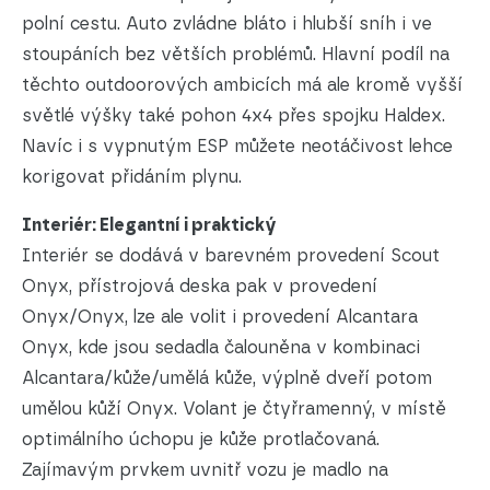
polní cestu. Auto zvládne bláto i hlubší sníh i ve
stoupáních bez větších problémů. Hlavní podíl na
těchto outdoorových ambicích má ale kromě vyšší
světlé výšky také pohon 4x4 přes spojku Haldex.
Navíc i s vypnutým ESP můžete neotáčivost lehce
korigovat přidáním plynu.
Interiér: Elegantní i praktický
Interiér se dodává v barevném provedení Scout
Onyx, přístrojová deska pak v provedení
Onyx/Onyx, lze ale volit i provedení Alcantara
Onyx, kde jsou sedadla čalouněna v kombinaci
Alcantara/kůže/umělá kůže, výplně dveří potom
umělou kůží Onyx. Volant je čtyřramenný, v místě
optimálního úchopu je kůže protlačovaná.
Zajímavým prvkem uvnitř vozu je madlo na