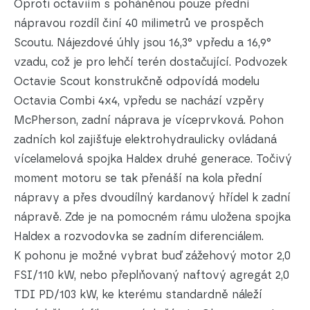
Oproti octaviím s poháněnou pouze přední
nápravou rozdíl činí 40 milimetrů ve prospěch
Scoutu. Nájezdové úhly jsou 16,3° vpředu a 16,9°
vzadu, což je pro lehčí terén dostačující. Podvozek
Octavie Scout konstrukčně odpovídá modelu
Octavia Combi 4x4, vpředu se nachází vzpěry
McPherson, zadní náprava je víceprvková. Pohon
zadních kol zajišťuje elektrohydraulicky ovládaná
vícelamelová spojka Haldex druhé generace. Točivý
moment motoru se tak přenáší na kola přední
nápravy a přes dvoudílný kardanový hřídel k zadní
nápravě. Zde je na pomocném rámu uložena spojka
Haldex a rozvodovka se zadním diferenciálem.
K pohonu je možné vybrat buď zážehový motor 2,0
FSI/110 kW, nebo přeplňovaný naftový agregát 2,0
TDI PD/103 kW, ke kterému standardně náleží