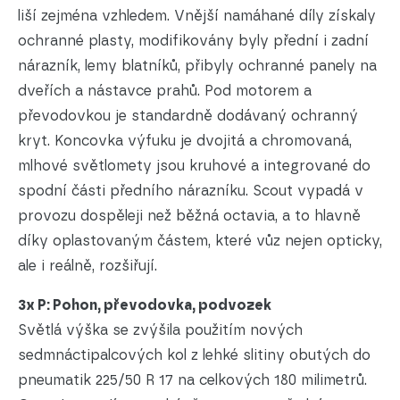
liší zejména vzhledem. Vnější namáhané díly získaly
ochranné plasty, modifikovány byly přední i zadní
nárazník, lemy blatníků, přibyly ochranné panely na
dveřích a nástavce prahů. Pod motorem a
převodovkou je standardně dodávaný ochranný
kryt. Koncovka výfuku je dvojitá a chromovaná,
mlhové světlomety jsou kruhové a integrované do
spodní části předního nárazníku. Scout vypadá v
provozu dospěleji než běžná octavia, a to hlavně
díky oplastovaným částem, které vůz nejen opticky,
ale i reálně, rozšiřují.
3x P: Pohon, převodovka, podvozek
Světlá výška se zvýšila použitím nových
sedmnáctipalcových kol z lehké slitiny obutých do
pneumatik 225/50 R 17 na celkových 180 milimetrů.