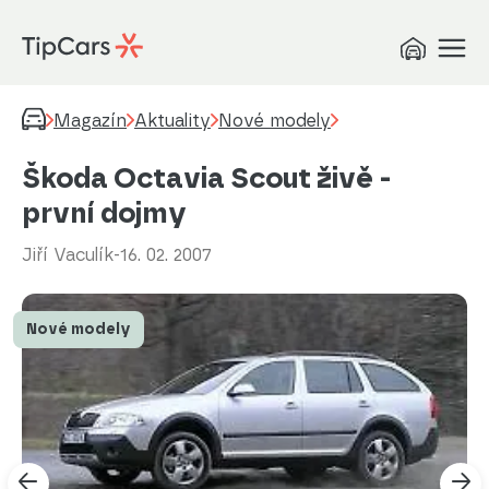
Magazín
Aktuality
Nové modely
Škoda Octavia Scout živě -
první dojmy
Jiří Vaculík
-
16. 02. 2007
Nové modely