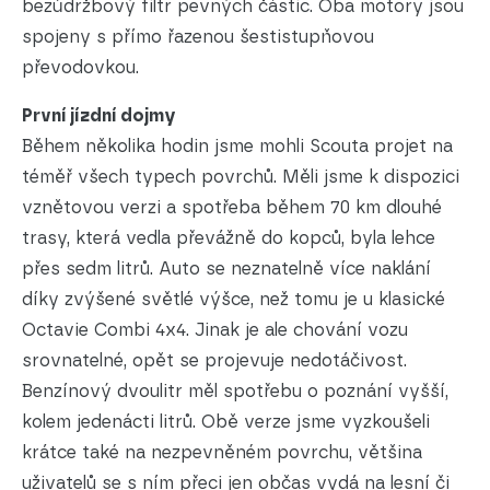
bezúdržbový filtr pevných částic. Oba motory jsou
spojeny s přímo řazenou šestistupňovou
převodovkou.
První jízdní dojmy
Během několika hodin jsme mohli Scouta projet na
téměř všech typech povrchů. Měli jsme k dispozici
vznětovou verzi a spotřeba během 70 km dlouhé
trasy, která vedla převážně do kopců, byla lehce
přes sedm litrů. Auto se neznatelně více naklání
díky zvýšené světlé výšce, než tomu je u klasické
Octavie Combi 4x4. Jinak je ale chování vozu
srovnatelné, opět se projevuje nedotáčivost.
Benzínový dvoulitr měl spotřebu o poznání vyšší,
kolem jedenácti litrů. Obě verze jsme vyzkoušeli
krátce také na nezpevněném povrchu, většina
uživatelů se s ním přeci jen občas vydá na lesní či