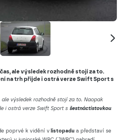
čas, ale výsledek rozhodně stojí za to.
 na trh přijde i ostrá verze Swift Sport s
 ale výsledek rozhodně stojí za to. Naopak
de i ostrá verze Swift Sport s
šestnáctistovkou
e poprvé k vidění v
listopadu
a představí se
který v juniorské WRC (JWRC) nahradí