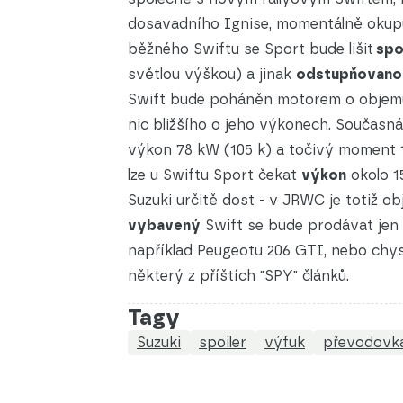
dosavadního Ignise, momentálně okup
běžného Swiftu se Sport bude lišit
spo
světlou výškou) a jinak
odstupňovano
Swift bude poháněn motorem o objemu 
nic bližšího o jeho výkonech. Současn
výkon 78 kW (105 k) a točivý moment
lze u Swiftu Sport čekat
výkon
okolo 1
Suzuki určitě dost - v JRWC je totiž ob
vybavený
Swift se bude prodávat jen
například Peugeotu 206 GTI, nebo chy
některý z příštích "SPY" článků.
Tagy
Suzuki
spoiler
výfuk
převodovk