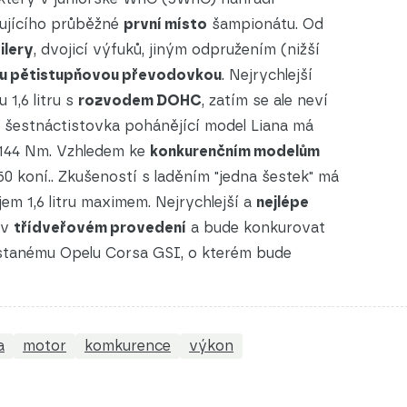
ujícího průběžné
první místo
šampionátu. Od
ilery
, dvojicí výfuků, jiným odpružením (nižší
u pětistupňovou převodovkou
. Nejrychlejší
1,6 litru s
rozvodem DOHC
, zatím se ale neví
á šestnáctistovka pohánějící model Liana má
 144 Nm. Vzhledem ke
konkurenčním modelům
50 koní.. Zkušeností s laděním "jedna šestek" má
jem 1,6 litru maximem. Nejrychlejší a
nejlépe
 v
třídveřovém provedení
a bude konkurovat
stanému Opelu Corsa GSI, o kterém bude
a
motor
komkurence
výkon