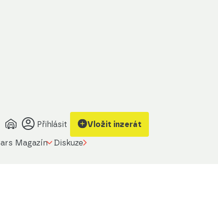
Přihlásit
Vložit inzerát
ars Magazín
Diskuze