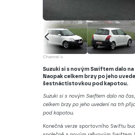
Channel 4
Suzuki si s novým Swiftem dalo na 
Naopak celkem brzy po jeho uvedení
šestnáctistovkou pod kapotou.
Suzuki si s novým Swiftem dalo na čas,
celkem brzy po jeho uvedení na trh přij
pod kapotou.
Konečná verze sportovního Swiftu bud
společně s novým rallyovým Swiftem, 