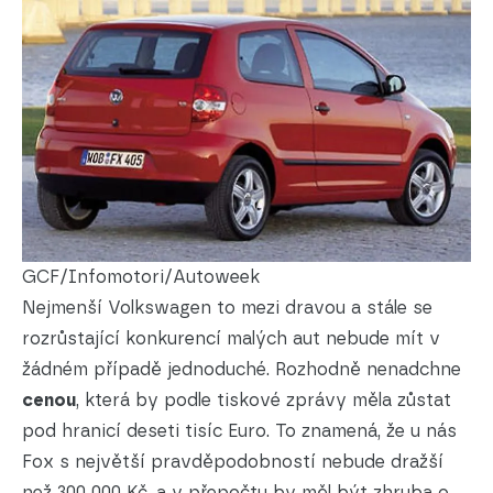
GCF/Infomotori/Autoweek
Nejmenší Volkswagen to mezi dravou a stále se
rozrůstající konkurencí malých aut nebude mít v
žádném případě jednoduché. Rozhodně nenadchne
cenou
, která by podle tiskové zprávy měla zůstat
pod hranicí deseti tisíc Euro. To znamená, že u nás
Fox s největší pravděpodobností nebude dražší
než 300 000 Kč, a v přepočtu by měl být zhruba o