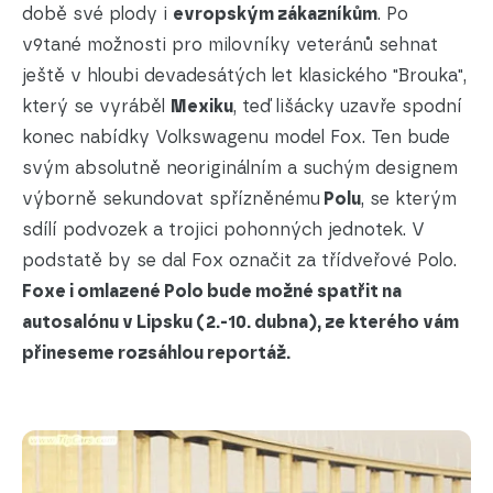
době své plody i
evropským zákazníkům
. Po
v9tané možnosti pro milovníky veteránů sehnat
ještě v hloubi devadesátých let klasického "Brouka",
který se vyráběl
Mexiku
, teď lišácky uzavře spodní
konec nabídky Volkswagenu model Fox. Ten bude
svým absolutně neoriginálním a suchým designem
výborně sekundovat spřízněnému
Polu
, se kterým
sdílí podvozek a trojici pohonných jednotek. V
podstatě by se dal Fox označit za třídveřové Polo.
Foxe i omlazené Polo bude možné spatřit na
autosalónu v Lipsku (2.-10. dubna), ze kterého vám
přineseme rozsáhlou reportáž.