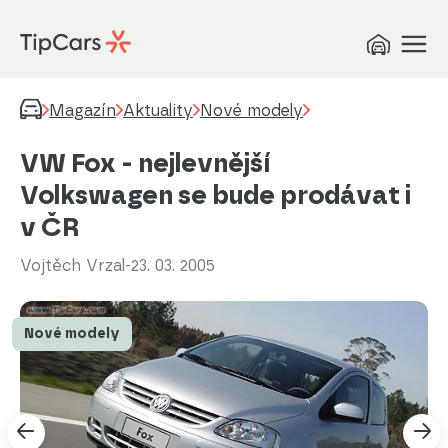
Magazín
Aktuality
Nové modely
VW Fox - nejlevnější
Volkswagen se bude prodávat i
v ČR
Vojtěch Vrzal
-
23. 03. 2005
Nové modely