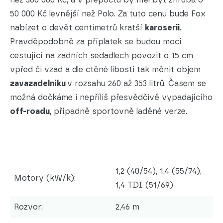
50 000 Kč levnější než Polo. Za tuto cenu bude Fox
nabízet o devět centimetrů kratší
karoserii
.
Pravděpodobně za příplatek se budou moci
cestující na zadních sedadlech povozit o 15 cm
vpřed či vzad a dle ctěné libosti tak měnit objem
zavazadelníku
v rozsahu 260 až 353 litrů. Časem se
možná dočkáme i nepříliš přesvědčivě vypadajícího
off-roadu
, případně sportovně laděné verze.
1,2 (40/54), 1,4 (55/74),
Motory (kW/k):
1,4 TDI (51/69)
Rozvor:
2,46 m