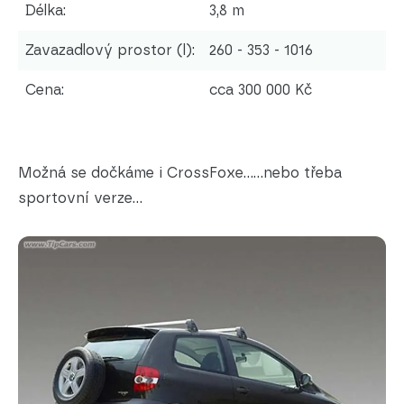
Délka:
3,8 m
Zavazadlový prostor (l):
260 - 353 - 1016
Cena:
cca 300 000 Kč
Možná se dočkáme i CrossFoxe......nebo třeba
sportovní verze...