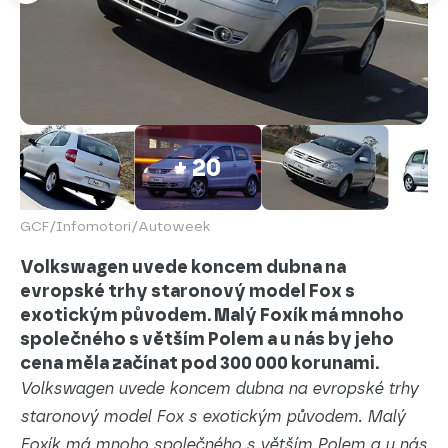
+ 20
GCF/Infomotori/Autoweek
Volkswagen uvede koncem dubna na
evropské trhy staronový model Fox s
exotickým původem. Malý Foxík má mnoho
společného s větším Polem a u nás by jeho
cena měla začínat pod 300 000 korunami.
Volkswagen uvede koncem dubna na evropské trhy
staronový model Fox s exotickým původem. Malý
Foxík má mnoho společného s větším Polem a u nás