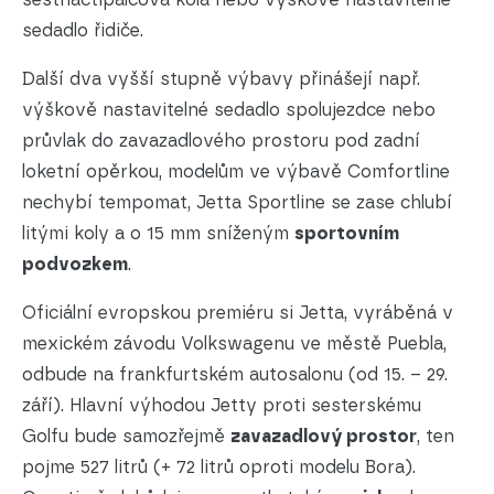
sedadlo řidiče.
Další dva vyšší stupně výbavy přinášejí např.
výškově nastavitelné sedadlo spolujezdce nebo
průvlak do zavazadlového prostoru pod zadní
loketní opěrkou, modelům ve výbavě Comfortline
nechybí tempomat, Jetta Sportline se zase chlubí
litými koly a o 15 mm sníženým
sportovním
podvozkem
.
Oficiální evropskou premiéru si Jetta, vyráběná v
mexickém závodu Volkswagenu ve městě Puebla,
odbude na frankfurtském autosalonu (od 15. – 29.
září). Hlavní výhodou Jetty proti sesterskému
Golfu bude samozřejmě
zavazadlový prostor
, ten
pojme 527 litrů (+ 72 litrů oproti modelu Bora).