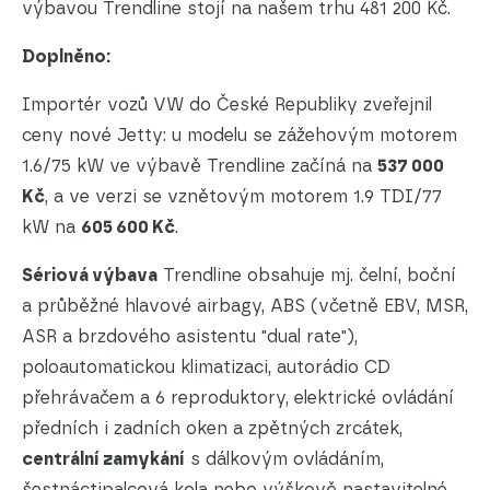
výbavou Trendline stojí na našem trhu 481 200 Kč.
Doplněno:
Importér vozů VW do České Republiky zveřejnil
ceny nové Jetty: u modelu se zážehovým motorem
1.6/75 kW ve výbavě Trendline začíná na
537 000
Kč
, a ve verzi se vznětovým motorem 1.9 TDI/77
kW na
605 600 Kč
.
Sériová výbava
Trendline obsahuje mj. čelní, boční
a průběžné hlavové airbagy, ABS (včetně EBV, MSR,
ASR a brzdového asistentu "dual rate"),
poloautomatickou klimatizaci, autorádio CD
přehrávačem a 6 reproduktory, elektrické ovládání
předních i zadních oken a zpětných zrcátek,
centrální zamykání
s dálkovým ovládáním,
šestnáctipalcová kola nebo výškově nastavitelné