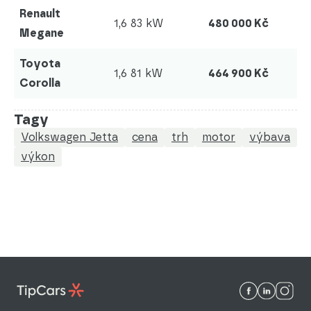
Renault
1,6 83 kW
480 000 Kč
Megane
Toyota
1,6 81 kW
464 900 Kč
Corolla
Tagy
Volkswagen Jetta
cena
trh
motor
výbava
výkon