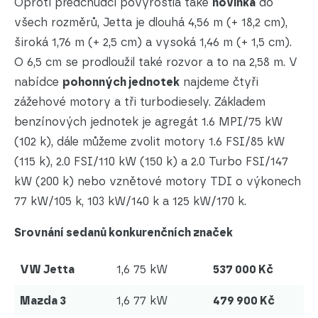
Oproti předchůdci povyrostla také
novinka
do
všech rozměrů, Jetta je dlouhá 4,56 m (+ 18,2 cm),
široká 1,76 m (+ 2,5 cm) a vysoká 1,46 m (+ 1,5 cm).
O 6,5 cm se prodloužil také rozvor a to na 2,58 m. V
nabídce
pohonných jednotek
najdeme čtyři
zážehové motory a tři turbodiesely. Základem
benzínových jednotek je agregát 1.6 MPI/75 kW
(102 k), dále můžeme zvolit motory 1.6 FSI/85 kW
(115 k), 2.0 FSI/110 kW (150 k) a 2.0 Turbo FSI/147
kW (200 k) nebo vznětové motory TDI o výkonech
77 kW/105 k, 103 kW/140 k a 125 kW/170 k.
Srovnání sedanů konkurenčních značek
VW Jetta
1,6 75 kW
537 000 Kč
Mazda 3
1,6 77 kW
479 900 Kč