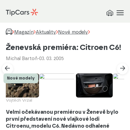
Magazín
Aktuality
Nové modely
Ženevská premiéra: Citroen C6!
Michal Bartoň
-
03. 03. 2005
+ 36
Nové modely
Vojtěch Vrzal
Velmi očekávanou premiérou v Ženevě bylo
první představení nové vlajkové lodi
Citroenu, modelu C6. Nedávno odhalené