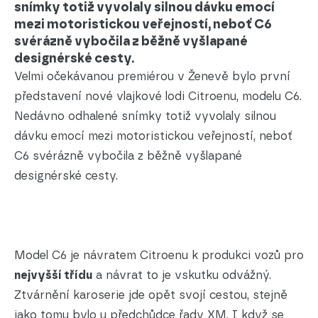
snímky totiž vyvolaly silnou dávku emocí
mezi motoristickou veřejností, neboť C6
svérázně vybočila z běžně vyšlapané
designérské cesty.
Velmi očekávanou premiérou v Ženevě bylo první
představení nové vlajkové lodi Citroenu, modelu C6.
Nedávno odhalené snímky totiž vyvolaly silnou
dávku emocí mezi motoristickou veřejností, neboť
C6 svérázně vybočila z běžně vyšlapané
designérské cesty.
Model C6 je návratem Citroenu k produkci vozů pro
nejvyšší třídu
a návrat to je vskutku odvážný.
Ztvárnění karoserie jde opět svojí cestou, stejně
jako tomu bylo u předchůdce řady XM. I když se