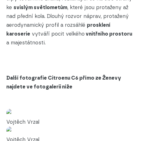
ke
svislým světlometům
, které jsou protaženy až
nad přední kola. Dlouhý rozvor náprav, protažený
aerodynamický profil a rozsáhlé
prosklení
karoserie
vytváří pocit velkého
vnitřního prostoru
a majestátnosti.
Další fotografie Citroenu C6 přímo ze Ženevy
najdete ve fotogalerii níže
Vojtěch Vrzal
Vojtěch Vrzal