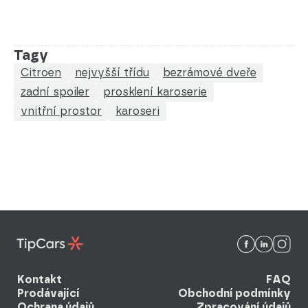
Tagy
Citroen
nejvyšší třídu
bezrámové dveře
zadní spoiler
prosklení karoserie
vnitřní prostor
karoseri
Kontakt
FAQ
Prodávající
Obchodní podmínky
Ochrana údajů
Zpracování údajů