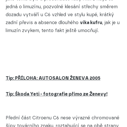
jedná o limuzínu, pozvolné klesání střechy směrem
dozadu vytváří u C6 vzhled ve stylu kupé, krátký
zadní převis a absence dlouhého
víka kufru
, jak je u
limuzín zvykem, tento fakt ještě umocňují.
Tip: PŘÍLOHA: AUTOSALON ŽENEVA 2005
Tip: Škoda Yeti - fotografie přímo ze Ženevy!
Přední část Citroenu C6 nese výrazné chromované
šípy továrního znaku, roztahující se na obě strany