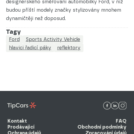
designérského směřování automobilky Ford, v níž
budou příští modely značky stylizovány mnohem
dynamičtěji než doposud.
Tagy
Ford
Sports Activity Vehicle
hlavici řadicí páky
reflektory
Kontakt
FAQ
Prodávající
Obchodní podmínky
Ochrana údajů
Zpracování údajů