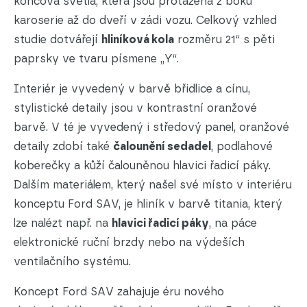
koncová světla, která jsou protažená z boků
karoserie až do dveří v zádi vozu. Celkový vzhled
studie dotvářejí
hliníková kola
rozměru 21“ s pěti
paprsky ve tvaru písmene „Y“.
Interiér je vyvedený v barvě břidlice a cínu,
stylistické detaily jsou v kontrastní oranžové
barvě. V té je vyvedený i středový panel, oranžové
detaily zdobí také
čalounění sedadel
, podlahové
koberečky a kůží čalouněnou hlavici řadicí páky.
Dalším materiálem, který našel své místo v interiéru
konceptu Ford SAV, je hliník v barvě titania, který
lze nalézt např. na
hlavici řadicí páky
, na páce
elektronické ruční brzdy nebo na výdeších
ventilačního systému.
Koncept Ford SAV zahajuje éru nového