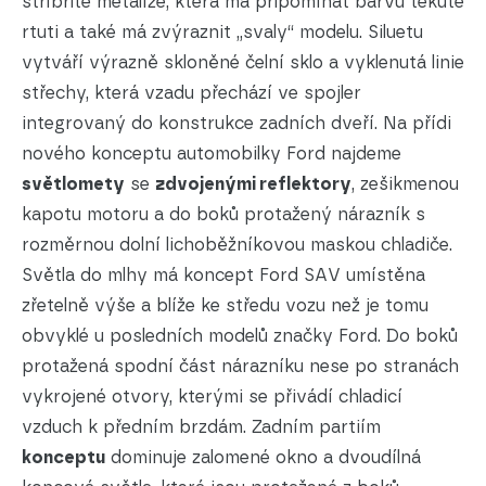
stříbřité metalíze, která má připomínat barvu tekuté
rtuti a také má zvýraznit „svaly“ modelu. Siluetu
vytváří výrazně skloněné čelní sklo a vyklenutá linie
střechy, která vzadu přechází ve spojler
integrovaný do konstrukce zadních dveří. Na přídi
nového konceptu automobilky Ford najdeme
světlomety
se
zdvojenými reflektory
, zešikmenou
kapotu motoru a do boků protažený nárazník s
rozměrnou dolní lichoběžníkovou maskou chladiče.
Světla do mlhy má koncept Ford SAV umístěna
zřetelně výše a blíže ke středu vozu než je tomu
obvyklé u posledních modelů značky Ford. Do boků
protažená spodní část nárazníku nese po stranách
vykrojené otvory, kterými se přivádí chladicí
vzduch k předním brzdám. Zadním partiím
konceptu
dominuje zalomené okno a dvoudílná