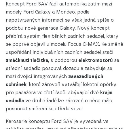
Koncept Ford SAV řadí automobilka zatím mezi
modely Ford Galaxy a Mondeo, podle
nepotvrzených informací se však jedná spíše o
podobu nové generace Galaxy. Nový koncept
přebírá systém flexibilních zadních sedadel, který
se poprvé objevil u modelu Focus C-MAX. Ke změně
uspořádání individuálních zadních sedadel stačí
zmáčknutí tlačítka
, s podporou
elektromotorů
se
střední sedadlo posouvá dozadu a zabydluje se
mezi dvojicí integrovaných
zavazadlových
schránek
, které zároveň vytvářejí loketní opěrky
pro pasažéra ve třetí řadě. Zbývající dvě
krajní
sedadla
ve druhé řadě lze zároveň o něco málo
posunout směrem ke středu vozu.
Karoserie konceptu Ford SAV je vyvedená ve