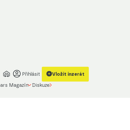
Přihlásit
Vložit inzerát
ars Magazín
Diskuze