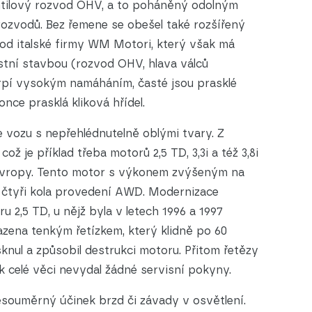
entilový rozvod OHV, a to poháněný odolným
rozvodů. Bez řemene se obešel také rozšířený
 od italské firmy WM Motori, který však má
stní stavbou (rozvod OHV, hlava válců
trpí vysokým namáháním, časté jsou prasklé
nce prasklá kliková hřídel.
 vozu s nepřehlédnutelně oblými tvary. Z
ž je příklad třeba motorů 2,5 TD, 3,3i a též 3,8i
 Evropy. Tento motor s výkonem zvýšeným na
a čtyři kola provedení AWD. Modernizace
u 2,5 TD, u nějž byla v letech 1996 a 1997
zena tenkým řetízkem, který klidně po 60
knul a způsobil destrukci motoru. Přitom řetězy
k celé věci nevydal žádné servisní pokyny.
esouměrný účinek brzd či závady v osvětlení.