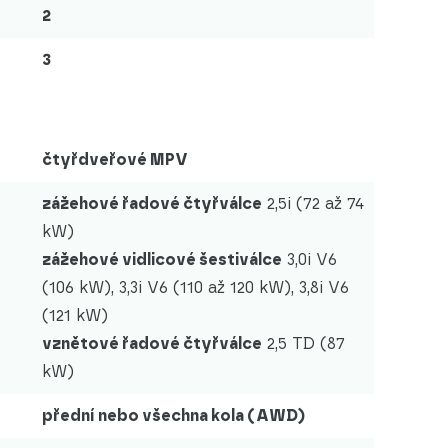
2
3
čtyřdveřové MPV
zážehové řadové čtyřválce
2,5i (72 až 74
kW)
zážehové vidlicové šestiválce
3,0i V6
(106 kW), 3,3i V6 (110 až 120 kW), 3,8i V6
(121 kW)
vznětové řadové čtyřválce
2,5 TD (87
kW)
přední nebo všechna kola (AWD)