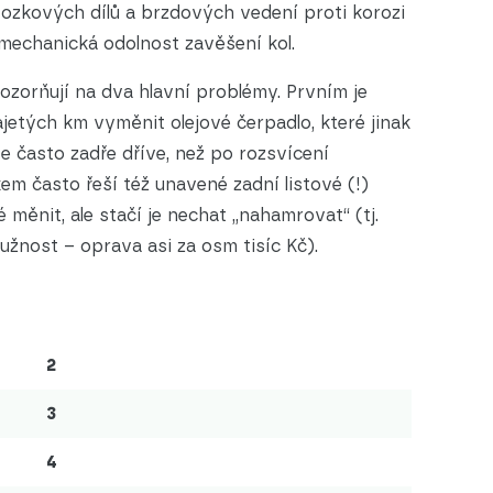
ozkových dílů a brzdových vedení proti korozi
 mechanická odolnost zavěšení kol.
zorňují na dva hlavní problémy. Prvním je
ajetých km vyměnit olejové čerpadlo, které jinak
e často zadře dříve, než po rozsvícení
em často řeší též unavené zadní listové (!)
 měnit, ale stačí je nechat „nahamrovat“ (tj.
žnost – oprava asi za osm tisíc Kč).
2
3
4