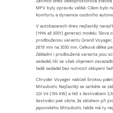
Zatímco dnes velkoprostorová stavba k
MPV byly opravdu veliké. Cílem bylo n
komfortu a dynamice osobního automo
V autobazarech dnes nejčastěji narazít
(1996 až 2001) generaci modelu. Slova 
prodlouženou variantu Grand Voyager,
2878 mm na 3030 mm. Celková délka pak
Základní i prodloužená varianta jsou 
sedadel, liší se však objemem zavazad
řadě sedadel bez nutnosti sklopení řad
Chrysler Voyager nabízel širokou pale
Mitsubishi. Nejčastěji se setkáte se z
3,0i V6 (104 kW) a též s šestiválcem 3
šestiválci pak vězte, že zátahem při jí
japonského Mitsubishi, takže má ty ne