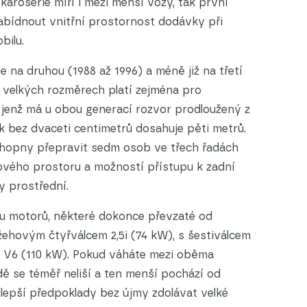
arosérie míří i mezi menší vozy, tak první
abídnout vnitřní prostornost dodávky při
bilu.
e na druhou (1988 až 1996) a méně již na třetí
o velkých rozměrech platí zejména pro
 jenž má u obou generací rozvor prodloužený z
 bez dvaceti centimetrů dosahuje pěti metrů.
schopny přepravit sedm osob ve třech řadách
lového prostoru a možností přístupu k zadní
y prostřední.
tu motorů, některé dokonce převzaté od
ážehovým čtyřválcem 2,5i (74 kW), s šestiválcem
,3i V6 (110 kW). Pokud váháte mezi oběma
zdě se téměř neliší a ten menší pochází od
jlepší předpoklady bez újmy zdolávat velké