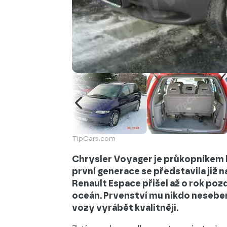
TipCars.com
Chrysler Voyager je průkopníkem 
první generace se představila již
Renault Espace přišel až o rok pozd
oceán. Prvenství mu nikdo neseber
vozy vyrábět kvalitněji.