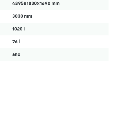
4895x1830x1690 mm
3030 mm
1020 l
76 l
ano