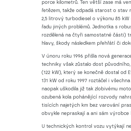
porce kilometrů. Ten větší zase má v
řetězem, takže odpadá starost o stav 
2,5 litrový turbodiesel o výkonu 85 kW
řadu jiných problémů. Jednotka s robu
rozdělená na čtyři samostatné části) 
hlavy, škody následkem přehřátí či doko
V únoru roku 1996 přišla nová generace
techniky však zůstalo dost původního, co
(122 kW), který se konečně dostal od
131 kW od roku 1997 roztáčel i všechn
naopak uškodila již tak zlobivému motor
ozubená kola pohánějící rozvody nahra
tisících najetých km bez varování pras
obvykle nepraskají a ani sám výrobce 
U technických kontrol vozu vytýkají n