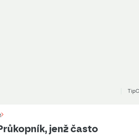
TipC
e
Průkopník, jenž často