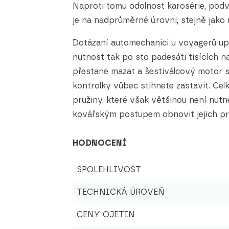
Naproti tomu odolnost karosérie, podv
je na nadprůměrné úrovni, stejně jako
Dotázaní automechanici u voyagerů upo
nutnost tak po sto padesáti tisících n
přestane mazat a šestiválcový motor s
kontrolky vůbec stihnete zastavit. Celk
pružiny, které však většinou není nutné
kovářským postupem obnovit jejich pru
HODNOCENÍ
SPOLEHLIVOST
TECHNICKÁ ÚROVEŇ
CENY OJETIN