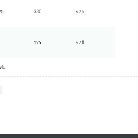
25
330
47,5
174
47,8
slu