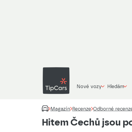
Nové vozy
Hledám
Magazín
Recenze
Odborné recenz
Hitem Čechů jsou p