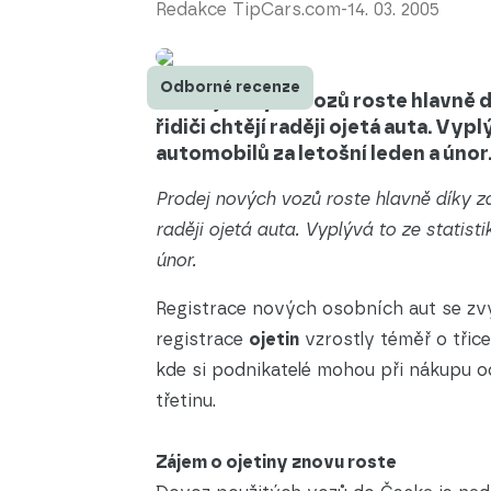
Redakce TipCars.com
-
14. 03. 2005
Odborné recenze
Prodej nových vozů roste hlavně 
řidiči chtějí raději ojetá auta. Vyp
automobilů za letošní leden a únor
Prodej nových vozů roste hlavně díky zá
raději ojetá auta. Vyplývá to ze statist
únor.
Registrace nových osobních aut se zvý
registrace
ojetin
vzrostly téměř o třice
kde si podnikatelé mohou při nákupu o
třetinu.
Zájem o ojetiny znovu roste