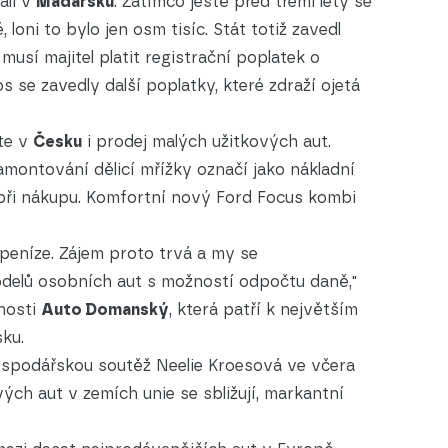
ali v
Maďarsku
. Zatímco ještě před třemi lety se
 loni to bylo jen osm tisíc. Stát totiž zavedl
t musí majitel platit registrační poplatek o
 se zavedly další poplatky, které zdraží ojetá
te v
Česku
i prodej malých užitkových aut.
namontování dělicí mřížky označí jako nákladní
H při nákupu. Komfortní nový Ford Focus kombi
 peníze. Zájem proto trvá a my se
delů osobních aut s možností odpočtu daně,"
čnosti
Auto Domanský
, která patří k největším
ku.
ospodářskou soutěž Neelie Kroesová ve včera
ch aut v zemích unie se sbližují, markantní