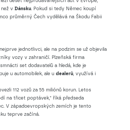
 mezi deset nejprodávanějších aut v Evropě,
e než v
Dánsku
. Pokud si tedy Němec koupí
atímco průměrný Čech vydělává na Škodu Fabii
nejprve jednotlivci, ale na podzim se už objevila
zníky vozy v zahraničí. Plzeňská firma
smnácti set dodavatelů a hledá, kde je
uje u automobilek, ale u
dealerů
, využívá i
ezli 112 vozů za 55 miliónů korun. Letos
dí na třicet poptávek," říká předseda
ec. V západoevropských zemích je tento
ku teprve začíná.