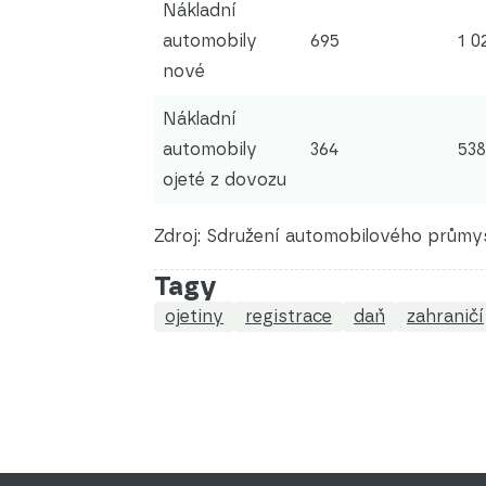
Nákladní
automobily
695
1 0
nové
Nákladní
automobily
364
538
ojeté z dovozu
Zdroj: Sdružení automobilového průmy
Tagy
ojetiny
registrace
daň
zahraničí