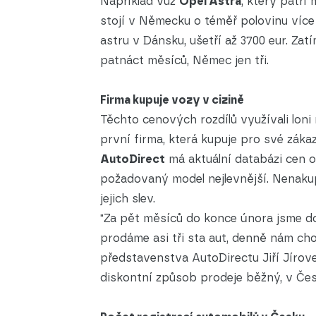
Například vůz
Opel Astra
, který patří
stojí v Německu o téměř polovinu víc
astru v Dánsku, ušetří až 3700 eur. Z
patnáct měsíců, Němec jen tři.
Firma kupuje vozy v cizině
Těchto cenových rozdílů využívali loni 
první firma, která kupuje pro své záka
AutoDirect
má aktuální databázi cen o
požadovaný model nejlevnější. Nenakup
jejich slev.
"Za pět měsíců do konce února jsme dov
prodáme asi tři sta aut, denně nám cho
představenstva AutoDirectu Jiří Jírov
diskontní způsob prodeje běžný, v Čes