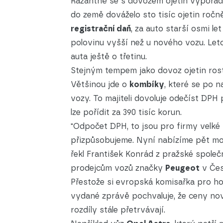
Razantně se s dovozem ojetin vypořád
do země dováželo sto tisíc ojetin ročně,
registrační daň
, za auto starší osmi le
polovinu vyšší než u nového vozu. Letos
auta ještě o třetinu.
Stejným tempem jako dovoz ojetin ros
Většinou jde o
kombíky
, které se po 
vozy. To majiteli dovoluje odečíst DP
lze pořídit za 390 tisíc korun.
"Odpočet DPH, to jsou pro firmy velké
přizpůsobujeme. Nyní nabízíme pět mo
řekl František Konrád z pražské spole
prodejcům vozů značky
Peugeot
v Čes
Přestože si evropská komisařka pro h
vydané zprávě pochvaluje, že ceny nový
rozdíly stále přetrvávají.