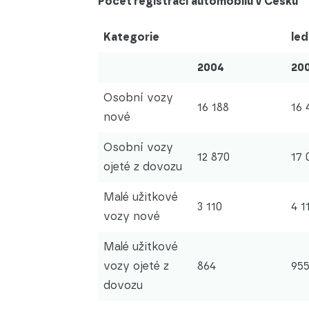
Počet registrací automobilů v Česku
Kategorie
led
2004
20
Osobní vozy
16 188
16 
nové
Osobní vozy
12 870
17 
ojeté z dovozu
Malé užitkové
3 110
4 1
vozy nové
Malé užitkové
vozy ojeté z
864
95
dovozu