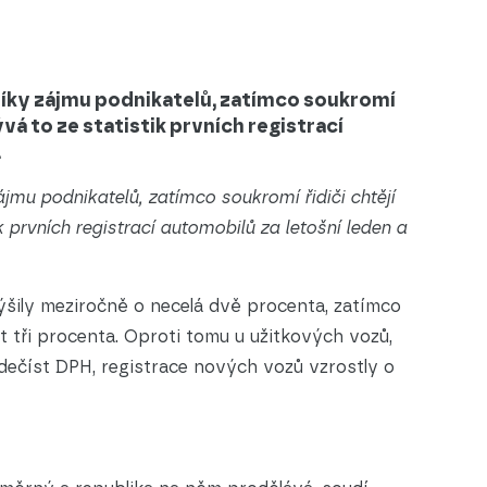
díky zájmu podnikatelů, zatímco soukromí
lývá to ze statistik prvních registrací
.
jmu podnikatelů, zatímco soukromí řidiči chtějí
ik prvních registrací automobilů za letošní leden a
šily meziročně o necelá dvě procenta, zatímco
t tři procenta. Oproti tomu u užitkových vozů,
dečíst DPH, registrace nových vozů vzrostly o