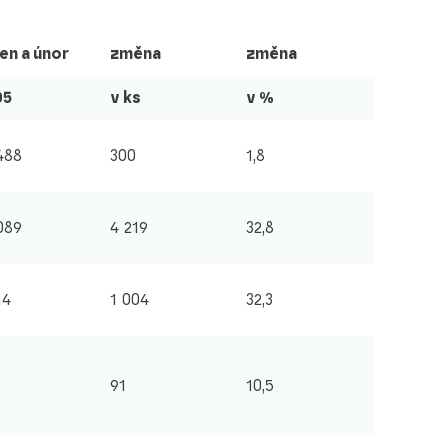
en a únor
změna
změna
05
v ks
v %
488
300
1,8
089
4 219
32,8
14
1 004
32,3
5
91
10,5