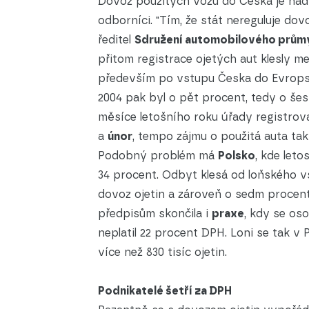
Dovoz použitých vozů do Česka je nad
odborníci. "Tím, že stát nereguluje dovo
ředitel
Sdružení automobilového prům
přitom registrace ojetých aut klesly m
především po vstupu Česka do Evropské
2004 pak byl o pět procent, tedy o šest
měsíce letošního roku úřady registroval
a
únor
, tempo zájmu o použitá auta tak
Podobný problém má
Polsko
, kde let
34 procent. Odbyt klesá od loňského v
dovoz ojetin a zároveň o sedm procent
předpisům skončila i
praxe
, kdy se oso
neplatil 22 procent DPH. Loni se tak v 
více než 830 tisíc ojetin.
Podnikatelé šetří za DPH