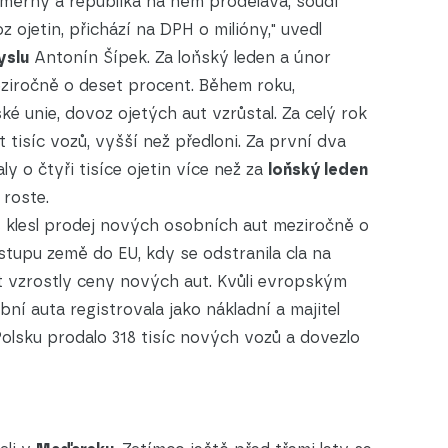
měrný a republika na něm prodělává, soudí
z ojetin, přichází na DPH o milióny," uvedl
yslu
Antonín Šípek. Za loňský leden a únor
eziročně o deset procent. Během roku,
 unie, dovoz ojetých aut vzrůstal. Za celý rok
 tisíc vozů, vyšší než předloni. Za první dva
y o čtyři tisíce ojetin více než za
loňský leden
 roste.
os klesl prodej nových osobních aut meziročně o
stupu země do EU, kdy se odstranila cla na
 vzrostly ceny nových aut. Kvůli evropským
bní auta registrovala jako nákladní a majitel
Polsku prodalo 318 tisíc nových vozů a dovezlo