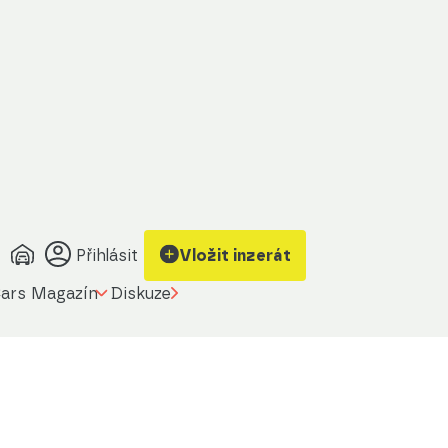
Přihlásit
Vložit inzerát
ars Magazín
Diskuze