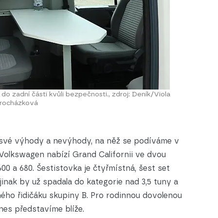
 do zadní části kvůli bezpečnosti., zdroj: Deník/Viola
rocházková
ba své výhody a nevýhody, na něž se podíváme v
 Volkswagen nabízí Grand Californii ve dvou
600 a 680. Šestistovka je čtyřmístná, šest set
nak by už spadala do kategorie nad 3,5 tuny a
ného řidičáku skupiny B. Pro rodinnou dovolenou
dnes představíme blíže.