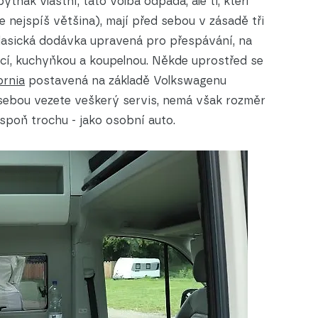
tňák vlastní, tato volba odpadá, ale ti, kteří
 nejspíš většina), mají před sebou v zásadě tři
klasická dodávka upravená pro přespávání, na
nicí, kuchyňkou a koupelnou. Někde uprostřed se
ornia
postavená na základě Volkswagenu
s sebou vezete veškerý servis, nemá však rozměr
spoň trochu - jako osobní auto.