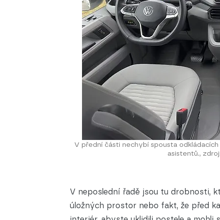
V přední části nechybí spousta odkládacích 
asistentů., zdr
V neposlední řadě jsou tu drobnosti, k
úložných prostor nebo fakt, že před ka
interiér, abyste uklidili postele a moh