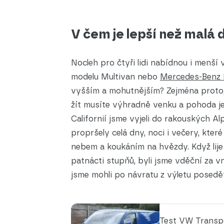
V čem je lepší než malá
Nocleh pro čtyři lidi nabídnou i menší
modelu Multivan nebo
Mercedes-Benz 
vyšším a mohutnějším? Zejména proto,
žít musíte výhradně venku a pohoda je 
Californií jsme vyjeli do rakouských Al
propršely celá dny, noci i večery, kter
nebem a koukáním na hvězdy. Když lije
patnácti stupňů, byli jsme vděční za vn
jsme mohli po návratu z výletu posedě
Test VW Transpor