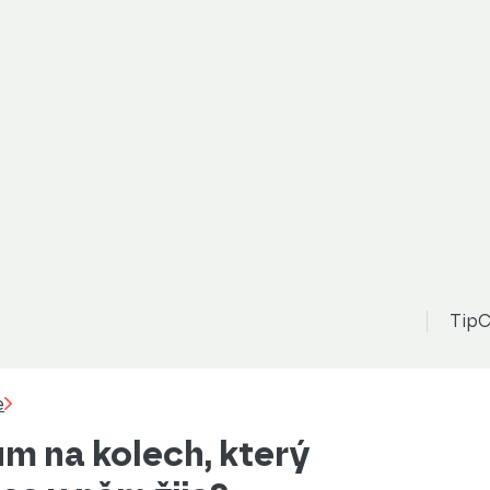
TipC
e
ům na kolech, který