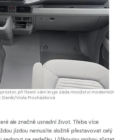
prostor, při řízení vám kryje záda množství moderních
oj: Deník/Viola Procházková
teré ale značně usnadní život. Třeba více
ždou jízdou nemusíte složitě přestavovat celý
li si sednout na sedačku. Lůžkoviny mohou zůstat