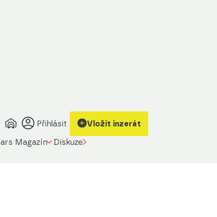
Přihlásit
Vložit inzerát
ars Magazín
Diskuze