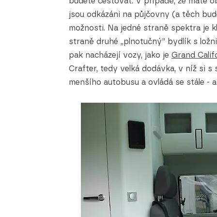
budete cestovat. V případě, že máte oby
jsou odkázáni na půjčovny (a těch bude
možnosti. Na jedné straně spektra je 
straně druhé „plnotučný” bydlík s lož
pak nacházejí vozy, jako je
Grand Calif
Crafter, tedy velká dodávka, v níž si 
menšího autobusu a ovládá se stále - a