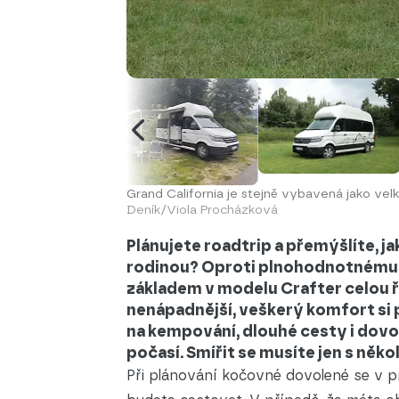
Grand California je stejně vybavená jako velký
Deník/Viola Procházková
Plánujete roadtrip a přemýšlíte, j
rodinou? Oproti plnohodnotnému 
základem v modelu Crafter celou řa
nenápadnější, veškerý komfort si 
na kempování, dlouhé cesty i dovol
počasí. Smířit se musíte jen s něk
Při plánování kočovné dovolené se v p