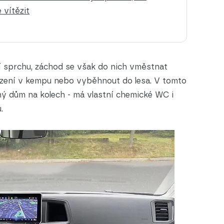
 vítězit
 sprchu, záchod se však do nich vměstnat
řízení v kempu nebo vyběhnout do lesa. V tomto
ný dům na kolech - má vlastní chemické WC i
.