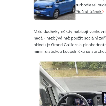
turbodiesel bude
Přečíst článek
Malé dodávky někdy nabízejí venkovní
nedá - nezbývá než použít sociální za
ohledu je Grand California plnohodnot
minimalistickou koupelničku se sprchou