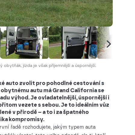
 obytňák, jízda je však příjemnější a úspornější.
aké auto zvolit pro pohodlné cestování s
obytnému autu má Grand California se
du výhod. Je ovladatelnější, úspornější i
přitom vezete s sebou. Je to ideálním vůz
ené v přírodě – a to i za špatného
olika kompromisy.
rvní řadě rozhodujete, jakým typem auta