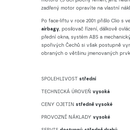
zadřený motor opravíte na vlastní nákl
Po face-liftu v roce 2001 přišlo Clio s 
airbagy
, posilovač řízení, dálkově ovl
přední okna, systém ABS a mechanický
spořivých Čechů si však postupně vynu
obraných o většinu jmenovaných prvk
SPOLEHLIVOST
střední
TECHNICKÁ ÚROVEŇ
vysoká
CENY OJETIN
středně vysoké
PROVOZNÍ NÁKLADY
vysoké
SERVIS
dostupný, středně drahý