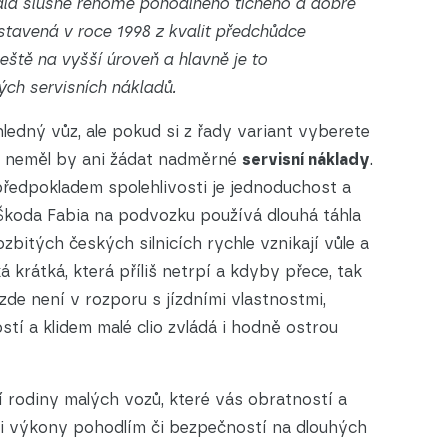
skala slušné renomé pohodlného tichého a dobře
stavená v roce 1998 z kvalit předchůdce
eště na vyšší úroveň a hlavně je to
ch servisních nákladů.
hledný vůz, ale pokud si z řady variant vyberete
či, neměl by ani žádat nadměrné
servisní náklady
.
předpokladem spolehlivosti je jednoduchost a
Škoda Fabia na podvozku používá dlouhá táhla
ozbitých českých silnicích rychle vznikají vůle a
á krátká, která příliš netrpí a kdyby přece, tak
zde není v rozporu s jízdními vlastnostmi,
ostí a klidem malé clio zvládá i hodně ostrou
í rodiny malých vozů, které vás obratností a
ni výkony pohodlím či bezpečností na dlouhých