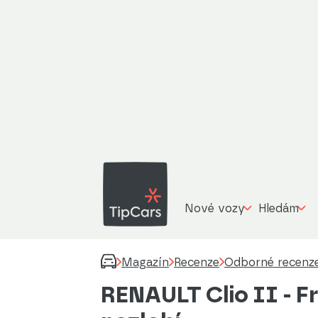
Nové vozy
Hledám
Magazín
Recenze
Odborné recenz
RENAULT Clio II - F