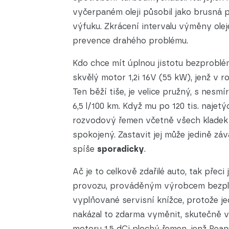
vyčerpaném oleji působil jako brusná 
výfuku. Zkrácení intervalu výměny olej
prevence drahého problému.
Kdo chce mít úplnou jistotu bezproblé
skvělý motor 1,2i 16V (55 kW), jenž v r
Ten běží tiše, je velice pružný, s nesm
6,5 l/100 km. Když mu po 120 tis. najet
rozvodový řemen včetně všech kladek 
spokojený. Zastavit jej může jedině zá
spíše
sporadicky
.
Ač je to celkově zdařilé auto, tak pře
provozu, prováděným výrobcem bezplat
vyplňované servisní knížce, protože jedi
nakázal to zdarma vyměnit, skutečně 
motoru 1,5 dCi plochý řemen, jenž Rean