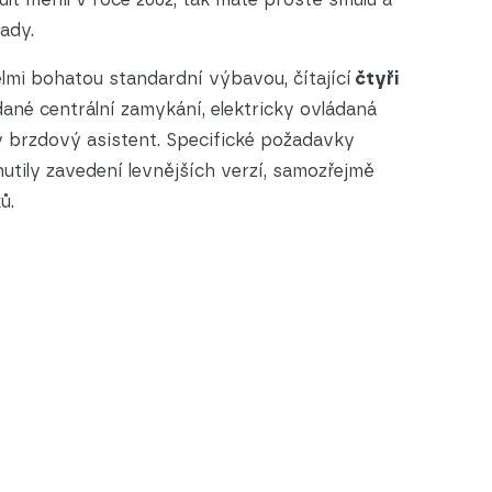
ady.
velmi bohatou standardní výbavou, čítající
čtyři
ádané centrální zamykání, elektricky ovládaná
 brzdový asistent. Specifické požadavky
tily zavedení levnějších verzí, samozřejmě
ů.