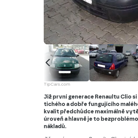
TipCars.com
Již první generace Renaultu Clio s
tichého a dobře fungujícího maléh
kvalit předchůdce maximálně vytěž
úroveň a hlavně je to bezproblém
nákladů.