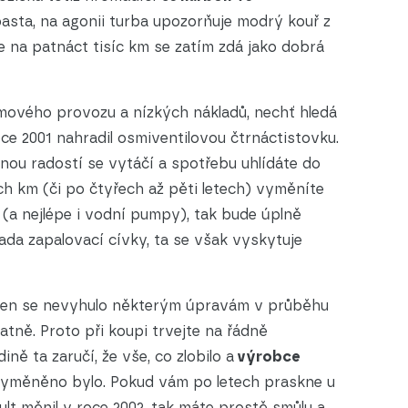
pasta, na agonii turba upozorňuje modrý kouř z
e na patnáct tisíc km se zatím zdá jako dobrá
mového provozu a nízkých nákladů, nechť hledá
oce 2001 nahradil osmiventilovou čtrnáctistovku.
írnou radostí se vytáčí a spotřebu uhlídáte do
ých km (či po čtyřech až pěti letech) vyměníte
(a nejlépe i vodní pumpy), tak bude úplně
vada zapalovací cívky, ta se však vyskytuje
ci jen se nevyhulo některým úpravám v průběhu
ně. Proto při koupi trvejte na řádně
ně ta zaručí, že vše, co zlobilo a
výrobce
vyměněno bylo. Pokud vám po letech praskne u
ult měnil v roce 2002, tak máte prostě smůlu a