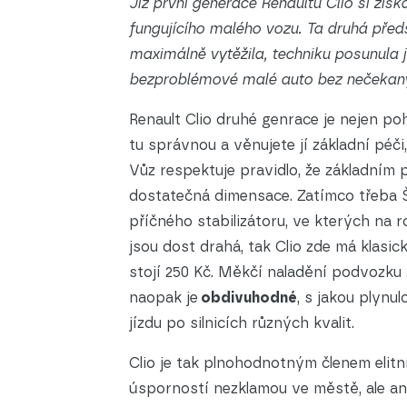
Již první generace Renaultu Clio si zí
fungujícího malého vozu. Ta druhá před
maximálně vytěžila, techniku posunula j
bezproblémové malé auto bez nečekaný
Renault Clio druhé genrace je nejen po
tu správnou a věnujete jí základní pé
Vůz respektuje pravidlo, že základním 
dostatečná dimensace. Zatímco třeba 
příčného stabilizátoru, ve kterých na r
jsou dost drahá, tak Clio zde má klasick
stojí 250 Kč. Měkčí naladění podvozku 
naopak je
obdivuhodné
, s jakou plynul
jízdu po silnicích různých kvalit.
Clio je tak plnohodnotným členem elitn
úsporností nezklamou ve městě, ale a