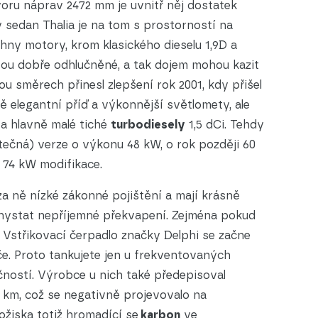
oru náprav 2472 mm je uvnitř něj dostatek
 sedan Thalia je na tom s prostorností na
ny motory, krom klasického dieselu 1,9D a
jsou dobře odhlučněné, a tak dojem mohou kazit
u směrech přinesl zlepšení rok 2001, kdy přišel
ně elegantní příď a výkonnější světlomety, ale
 a hlavně malé tiché
turbodiesely
1,5 dCi. Tehdy
tatečná) verze o výkonu 48 kW, o rok později 60
 74 kW modifikace.
a ně nízké zákonné pojištění a mají krásně
chystat nepříjemné překvapení. Zejména pokud
 Vstřikovací čerpadlo značky Delphi se začne
ače. Proto tankujete jen u frekventovaných
ností. Výrobce u nich také předepisoval
c km, což se negativně projevovalo na
ožiska totiž hromadící se
karbon
ve