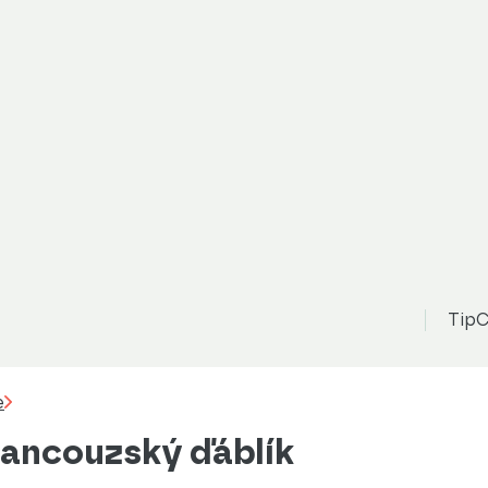
TipC
e
rancouzský ďáblík