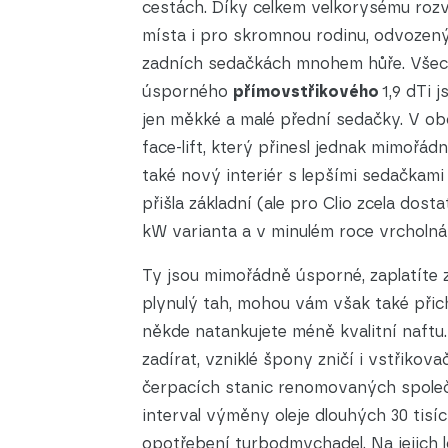
cestách. Díky celkem velkorysému rozv
místa i pro skromnou rodinu, odvozený
zadních sedačkách mnohem hůře. Všech
úsporného
přímovstřikového
1,9 dTi 
jen měkké a malé přední sedačky. V obo
face-lift, který přinesl jednak mimořád
také nový interiér s lepšími sedačkami
přišla základní (ale pro Clio zcela dos
kW varianta a v minulém roce vrcholná
Ty jsou mimořádně úsporné, zaplatíte z
plynulý tah, mohou vám však také při
někde natankujete méně kvalitní naftu.
zadírat, vzniklé špony zničí i vstřikov
čerpacích stanic renomovaných společ
interval výměny oleje dlouhých 30 tisí
opotřebení turbodmychadel. Na jejich l