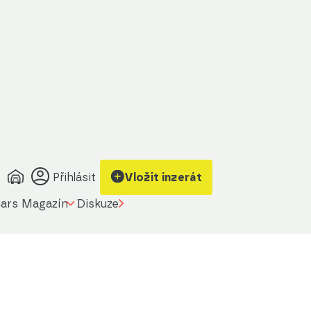
Přihlásit
Vložit inzerát
ars Magazín
Diskuze