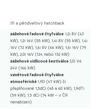
tří a pětidveřový hatchback
zážehové řadové čtyřválce
1,2i 8V (43
kW), 1,2i 16V (55 kW), 1,4i 8V (55 kW), 1,4i
16V (72 kW), 1,6i 8V (66 kW), 1,6i 16V (79
kW), 2,0i 16V (124 nebo 132 kW)
zážehové vidlicové šestiválce
3,0i V6
24V (166 kW)
vznětové řadové čtyřválce
atmosférické
1,9D (47 kW) či
přeplňované 1,5dCi (48 a 60 kW), 1,9dTi
(59 kW), 1,5 dCi (74 kW – v ČR
nenabízen)