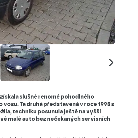
i získala slušné renomé pohodlného
o vozu. Ta druhá představená v roce 1998 z
ila, techniku posunula ještě na vyšší
ové malé auto bez nečekaných servisních