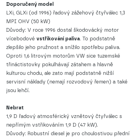
Doporučený model
LXi, GLXi (od 1996) řadový zážehový čtyřválec 1,3
MPI OHV (50 kW)
Důvody: V roce 1996 dostal škodovácký motor
vícebodové
vstřikování paliva
. To podstatně
zlepšilo jeho pružnost a snížilo spotřebu paliva.
Oproti 1,6 litrovým motorům VW sice tuzemské
třináctistovky pokulhávají zátahem a hlavně
kulturou chodu, ale zato mají podstatně nižší
servisní náklady (nemají rozvodový řemen) a také
jsou lehčí.
Nebrat
1,9 D řadový atmosférický vznětový čtyřválec s
nepřímým vstřikováním 1,9 D (47 kW).
Důvody: Robustní diesel je pro choulostivou přední