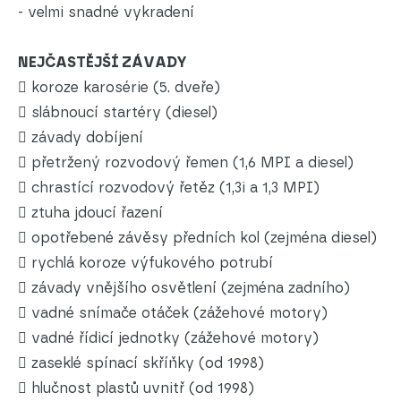
- velmi snadné vykradení
NEJČASTĚJŠÍ ZÁVADY
 koroze karosérie (5. dveře)
 slábnoucí startéry (diesel)
 závady dobíjení
 přetržený rozvodový řemen (1,6 MPI a diesel)
 chrastící rozvodový řetěz (1,3i a 1,3 MPI)
 ztuha jdoucí řazení
 opotřebené závěsy předních kol (zejména diesel)
 rychlá koroze výfukového potrubí
 závady vnějšího osvětlení (zejména zadního)
 vadné snímače otáček (zážehové motory)
 vadné řídicí jednotky (zážehové motory)
 zaseklé spínací skříňky (od 1998)
 hlučnost plastů uvnitř (od 1998)