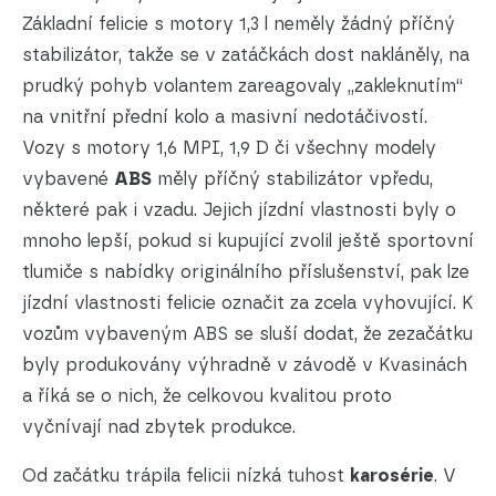
Základní felicie s motory 1,3 l neměly žádný příčný
stabilizátor, takže se v zatáčkách dost nakláněly, na
prudký pohyb volantem zareagovaly „zakleknutím“
na vnitřní přední kolo a masivní nedotáčivostí.
Vozy s motory 1,6 MPI, 1,9 D či všechny modely
vybavené
ABS
měly příčný stabilizátor vpředu,
některé pak i vzadu. Jejich jízdní vlastnosti byly o
mnoho lepší, pokud si kupující zvolil ještě sportovní
tlumiče s nabídky originálního příslušenství, pak lze
jízdní vlastnosti felicie označit za zcela vyhovující. K
vozům vybaveným ABS se sluší dodat, že zezačátku
byly produkovány výhradně v závodě v Kvasinách
a říká se o nich, že celkovou kvalitou proto
vyčnívají nad zbytek produkce.
Od začátku trápila felicii nízká tuhost
karosérie
. V