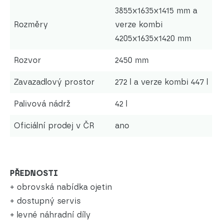
3855x1635x1415 mm a
Rozměry
verze kombi
4205x1635x1420 mm
Rozvor
2450 mm
Zavazadlový prostor
272 l a verze kombi 447 l
Palivová nádrž
42 l
Oficiální prodej v ČR
ano
PŘEDNOSTI
+ obrovská nabídka ojetin
+ dostupný servis
+ levné náhradní díly