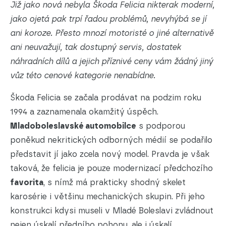
Již jako nová nebyla Škoda Felicia nikterak moderní,
jako ojetá pak trpí řadou problémů, nevyhýbá se jí
ani koroze. Přesto mnozí motoristé o jiné alternativě
ani neuvažují, tak dostupný servis, dostatek
náhradních dílů a jejich příznivé ceny vám žádný jiný
vůz této cenové kategorie nenabídne.
Škoda Felicia se začala prodávat na podzim roku
1994 a zaznamenala okamžitý úspěch.
Mladoboleslavské automobilce
s podporou
poněkud nekritických odborných médií se podařilo
představit jí jako zcela nový model. Pravda je však
taková, že felicia je pouze modernizací předchozího
favorita
, s nímž má prakticky shodný skelet
karosérie i většinu mechanických skupin. Při jeho
konstrukci kdysi museli v Mladé Boleslavi zvládnout
nejen úskalí předního pohonu, ale i úskalí