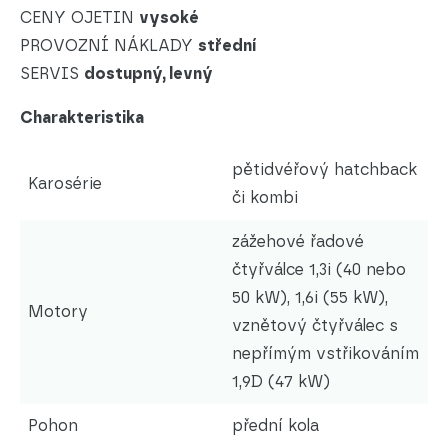
CENY OJETIN
vysoké
PROVOZNÍ NÁKLADY
střední
SERVIS
dostupný, levný
Charakteristika
pětidvéřový hatchback
Karosérie
či kombi
zážehové řadové
čtyřválce 1,3i (40 nebo
50 kW), 1,6i (55 kW),
Motory
vznětový čtyřválec s
nepřímým vstřikováním
1,9D (47 kW)
Pohon
přední kola