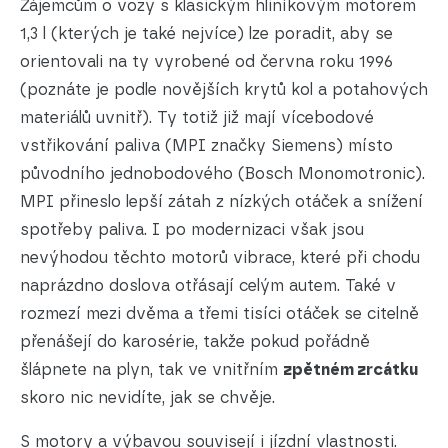
Zájemcům o vozy s klasickým hliníkovým motorem
1,3 l (kterých je také nejvíce) lze poradit, aby se
orientovali na ty vyrobené od června roku 1996
(poznáte je podle novějších krytů kol a potahových
materiálů uvnitř). Ty totiž již mají vícebodové
vstřikování paliva (MPI značky Siemens) místo
původního jednobodového (Bosch Monomotronic).
MPI přineslo lepší zátah z nízkých otáček a snížení
spotřeby paliva. I po modernizaci však jsou
nevýhodou těchto motorů vibrace, které při chodu
naprázdno doslova otřásají celým autem. Také v
rozmezí mezi dvěma a třemi tisíci otáček se citelně
přenášejí do karosérie, takže pokud pořádně
šlápnete na plyn, tak ve vnitřním
zpětném zrcátku
skoro nic nevidíte, jak se chvěje.
S motory a výbavou souvisejí i jízdní vlastnosti.