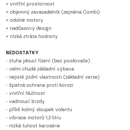
+ vnitřní prostornost
+ objemný zavazadelník (zejména Combi)
+ odolné motory
+ nadčasový design
+ nízká ztráta hodnoty
NEDOSTATKY
- ztuha jdoucí řízení (bez posilovače)
- velmi chudá základní výbava
- nejisté jízdní vlastnosti (základní verze)
- špatná ochrana proti korozi
- vnitřní hlučnost
- vadnoucí brzdy
- příliš kolmý sloupek volantu
- vibrace motorů 1,3 litru
- nízká tuhost karosérie