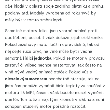
dále hlodá v oblasti spoje zadního blatníku a prahu,
podlahy atd. Modely vyrobené od roku 1998 by
měly být v tomto směru lepší.
Samotné motory felicií jsou vzorně odolné proti
opotřebení, pozlobit však dokáže jejich elektronika.
Pokud zážehový motor běží nepravidelně, tak od
něj dejte ruce pryč, na vině může být i vadná
samotná
řídicí jednotka
. Pokud se motor v provozu
zastaví či vůbec nechce nastartovat, tak často na
vině bývá vadný snímač otáček. Pokud vůz s
dieselovým motorem
neochotně startuje, tak na
jistý čas pomůže vyměnit čidlo teploty za součást z
motoru 1,6 MPI, časem však budete muset vyměnit
startér. Ten totiž s najetými kilometry slábne a není
schopen studený motor pořádně roztočit.