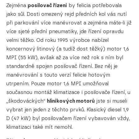
Zejména
posilovač řízení
by felicia potřebovala
jako sůl. Dosti omezený rejd předních kol vás nutí
při parkování více manévrovat a zejména máte-li již
více sjeté přední pneumatiky, jde řízení opravdu
velmi těžko. Od roku 1995 výrobce nabízel
koncernový litinový (a tudíž dost těžký) motor 1,6
MPI (55 kW), avšak až za více než rok s ním byl
standardně spojen posilovač řízení. Bez něj je
manévrování s touto verzí felicie hotovým
utrpením. Pouze motor 1,6 MPI umožňoval
současnou montáž klimatizace i posilovače řízení, u
„škodováckých“
hliníkových motorů
jste si museli
vybrat jen jeden z těchto prvků. Klasický diesel 1,9
D (47 kW) byl posilovačem řízení vybavován vždy,
klimatizaci také mít nemohl.