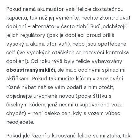
Pokud nemá akumulátor vaší felicie dostatečnou
kapacitu, tak než jej vyměníte, nechte zkontrolovat
dobíjení – alternátory často zlobí. Buď „odcházejí“
jejich regulátory (pak je dobíjecí proud příliš
vysoký a akumulátor vaří), nebo jsou opotřebené
celé (ve vysokých otáčkách se rozsvěcí kontrolka
dobíjení). Od roku 1998 byly felicie vybavovány
oboustrannými klíči
, ale málo odolnými spínacími
skříňkami. Pokud tak musíte klíčem v zapalování
různě hýbat než se vám podaří s ním otočit,
objednejte urychleně novou (podle štítku s
číselným kódem, jenž nesmí u kupovaného vozu
chybět) – není daleko den, kdy s vozem vůbec
neodjedete.
Pokud jde řazení u kupované felicie velmi ztuha, tak