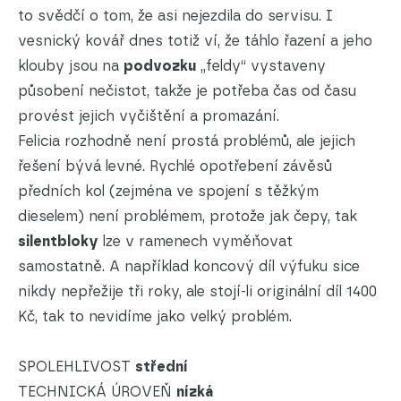
to svědčí o tom, že asi nejezdila do servisu. I
vesnický kovář dnes totiž ví, že táhlo řazení a jeho
klouby jsou na
podvozku
„feldy“ vystaveny
působení nečistot, takže je potřeba čas od času
provést jejich vyčištění a promazání.
Felicia rozhodně není prostá problémů, ale jejich
řešení bývá levné. Rychlé opotřebení závěsů
předních kol (zejména ve spojení s těžkým
dieselem) není problémem, protože jak čepy, tak
silentbloky
lze v ramenech vyměňovat
samostatně. A například koncový díl výfuku sice
nikdy nepřežije tři roky, ale stojí-li originální díl 1400
Kč, tak to nevidíme jako velký problém.
SPOLEHLIVOST
střední
TECHNICKÁ ÚROVEŇ
nízká