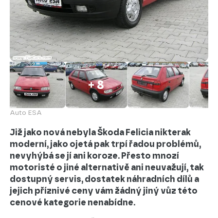
+ 8
Auto ESA
Již jako nová nebyla Škoda Felicia nikterak
moderní, jako ojetá pak trpí řadou problémů,
nevyhýbá se jí ani koroze. Přesto mnozí
motoristé o jiné alternativě ani neuvažují, tak
dostupný servis, dostatek náhradních dílů a
jejich příznivé ceny vám žádný jiný vůz této
cenové kategorie nenabídne.