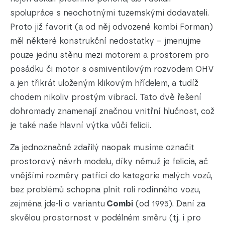
spolupráce s neochotnými tuzemskými dodavateli.
Proto již favorit (a od něj odvozené kombi Forman)
měl některé konstrukční nedostatky – jmenujme
pouze jednu stěnu mezi motorem a prostorem pro
posádku či motor s osmiventilovým rozvodem OHV
a jen třikrát uloženým klikovým hřídelem, a tudíž
chodem nikoliv prostým vibrací. Tato dvě řešení
dohromady znamenají značnou vnitřní hlučnost, což
je také naše hlavní výtka vůči felicii.
Za jednoznačně zdařilý naopak musíme označit
prostorový návrh modelu, díky němuž je felicia, ač
vnějšími rozměry patřící do kategorie malých vozů,
bez problémů schopna plnit roli rodinného vozu,
zejména jde-li o variantu
Combi
(od 1995). Daní za
skvělou prostornost v podélném směru (tj. i pro