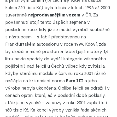
a příznivým cenám (ty začínaly vždy na částce
kolem 220 tisíc Kč) byla felicia v letech 1995 až 2000
suverénně
nejprodávanějším vozem
v ČR. Za
povšimnutí stojí tento úspěch zejména v
posledním roce, kdy již se model vyráběl souběžně
s nástupcem – s fabií představenou na
Frankfurtském autosalonu v roce 1999. Kdoví, zda
by dražší a méně prostorná fabia (jejíž motory 1,4
litru navíc spadaly do vyšší kategorie zákonného
pojištění) nad felicií u Čechů vůbec kdy zvítězila,
kdyby staršímu modelu v červnu roku 2001 rázně
nešlápla na krk emisní norma
Euro III
a jeho
výroba nebyla ukončena. Obliba felicií se odráží i v
cenách ojetin, které, ač v poslední době poklesly,
stále jsou vysoké – za vozy z roku 2001 zaplatíte i
180 tisíc Kč. Ke konci výroby vznikla řada akčních