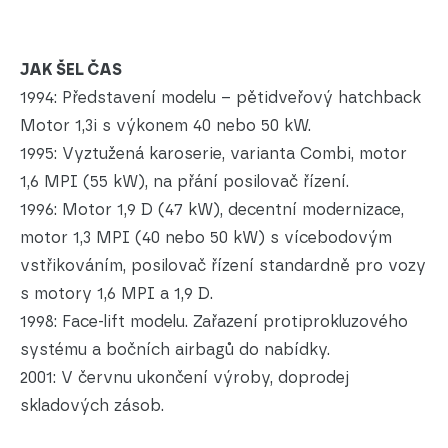
JAK ŠEL ČAS
1994: Představení modelu – pětidveřový hatchback
Motor 1,3i s výkonem 40 nebo 50 kW.
1995: Vyztužená karoserie, varianta Combi, motor
1,6 MPI (55 kW), na přání posilovač řízení.
1996: Motor 1,9 D (47 kW), decentní modernizace,
motor 1,3 MPI (40 nebo 50 kW) s vícebodovým
vstřikováním, posilovač řízení standardně pro vozy
s motory 1,6 MPI a 1,9 D.
1998: Face-lift modelu. Zařazení protiprokluzového
systému a bočních airbagů do nabídky.
2001: V červnu ukončení výroby, doprodej
skladových zásob.