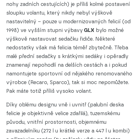
nohy zadních cestujících) je příliš kolmé postavení
sloupku volantu, který nikdy nebyl výškově
nastavitelný – pouze u modernizovaných felicií (od
1998) ve vyšším stupni výbavy
GLX
bylo možné
výškově nastavovat sedačku řidiče. Některé
nedostatky však má felicia téměř zbytečně. Třeba
malé přední sedačky s krátkými sedáky i opěradly
znamenají nepohodlí na delších cestách a i pokud
namontujete sportovní od nějakého renomovaného
výrobce (Recaro, Sparco), tak si moc nepomůžete.
Pak máte totiž příliš vysoko volant.
Díky oblému designu vně i uvnitř (palubní deska
felicie je objektivně velice zdařilá), tuzemskému
původu, vnitřní prostornosti, objemnému
zavazadelníku (272 l u krátké verze a 447 l u kombi)