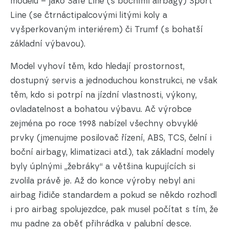
modelů – jako Safe Line (s bočními airbagy) Sport
Line (se čtrnáctipalcovými litými koly a
vyšperkovaným interiérem) či Trumf (s bohatší
základní výbavou).
Model vyhoví těm, kdo hledají prostornost,
dostupný servis a jednoduchou konstrukci, ne však
těm, kdo si potrpí na jízdní vlastnosti, výkony,
ovladatelnost a bohatou výbavu. Ač výrobce
zejména po roce 1998 nabízel všechny obvyklé
prvky (jmenujme posilovač řízení, ABS, TCS, čelní i
boční airbagy, klimatizaci atd.), tak základní modely
byly úplnými „žebráky“ a většina kupujících si
zvolila právě je. Až do konce výroby nebyl ani
airbag řidiče standardem a pokud se někdo rozhodl
i pro airbag spolujezdce, pak musel počítat s tím, že
mu padne za oběť přihrádka v palubní desce.