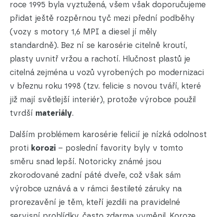
roce 1995 byla vyztužená, všem však doporučujeme
přidat ještě rozpěrnou tyč mezi přední podběhy
(vozy s motory 1,6 MPI a diesel jí měly
standardně). Bez ní se karosérie citelně kroutí,
plasty uvnitř vržou a rachotí. Hlučnost plastů je
citelná zejména u vozů vyrobených po modernizaci
v březnu roku 1998 (tzv. felicie s novou tváří, které
již mají světlejší interiér), protože výrobce použil
tvrdší
materiály
.
Dalším problémem karosérie felicií je nízká odolnost
proti
korozi
– poslední favority byly v tomto
směru snad lepší. Notoricky známé jsou
zkorodované zadní páté dveře, což však sám
výrobce uznává a v rámci šestileté záruky na
prorezavění je těm, kteří jezdili na pravidelné
servisní prohlídky, často zdarma vyměnil. Koroze