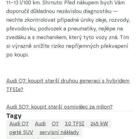
11–13 l/100 km. Shrnuto: Před nákupem bych Vám
doporučil důkladnou nezávislou diagnostiku —
nechte zkontrolovat případné úniky oleje, rozvody,
převodovku, podvozek a pneumatiky, nejlépe na
zvedáku a s mechanikem, který tyto vozy zná. Tím
si výrazně snížíte riziko nepříjemných překvapení
po koupi.
Audi Q7: koupit starší druhou generaci s hybridem
TFSIe?
Audi SQ7: koupit starší osmiválec za milion?
Tagy
Audi Q7
Audi
Q7
3.0 TFSI
245 kW
ojeté SUV
servisní náklady