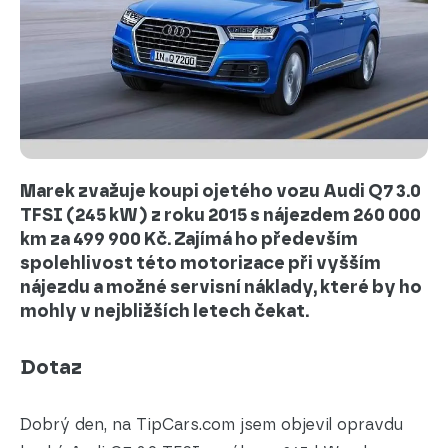
Marek zvažuje koupi ojetého vozu Audi Q7 3.0
TFSI (245 kW) z roku 2015 s nájezdem 260 000
km za 499 900 Kč. Zajímá ho především
spolehlivost této motorizace při vyšším
nájezdu a možné servisní náklady, které by ho
mohly v nejbližších letech čekat.
Dotaz
Dobrý den, na TipCars.com jsem objevil opravdu