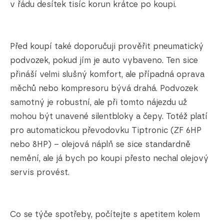
v řádu desítek tisíc korun krátce po koupi.
Před koupí také doporučuji prověřit pneumatický
podvozek, pokud jím je auto vybaveno. Ten sice
přináší velmi slušný komfort, ale případná oprava
měchů nebo kompresoru bývá drahá. Podvozek
samotný je robustní, ale při tomto nájezdu už
mohou být unavené silentbloky a čepy. Totéž platí
pro automatickou převodovku Tiptronic (ZF 6HP
nebo 8HP) – olejová náplň se sice standardně
nemění, ale já bych po koupi přesto nechal olejový
servis provést.
Co se týče spotřeby, počítejte s apetitem kolem