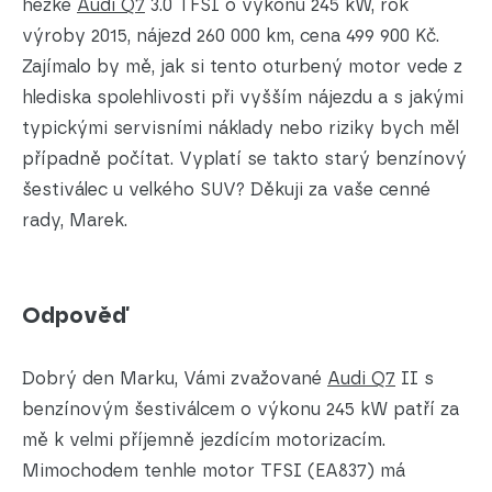
hezké
Audi Q7
3.0 TFSI o výkonu 245 kW, rok
výroby 2015, nájezd 260 000 km, cena 499 900 Kč.
Zajímalo by mě, jak si tento oturbený motor vede z
hlediska spolehlivosti při vyšším nájezdu a s jakými
typickými servisními náklady nebo riziky bych měl
případně počítat. Vyplatí se takto starý benzínový
šestiválec u velkého SUV? Děkuji za vaše cenné
rady, Marek.
Odpověď
Dobrý den Marku, Vámi zvažované
Audi Q7
II s
benzínovým šestiválcem o výkonu 245 kW patří za
mě k velmi příjemně jezdícím motorizacím.
Mimochodem tenhle motor TFSI (EA837) má