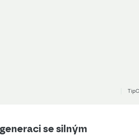
TipC
í generaci se silným