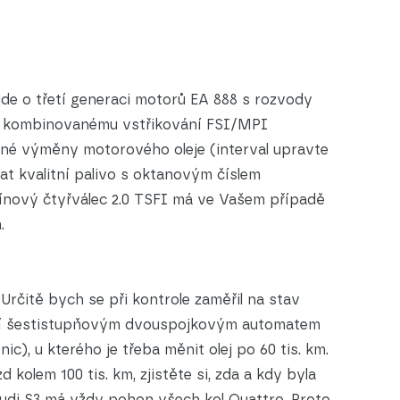
de o třetí generaci motorů EA 888 s rozvody
y kombinovanému vstřikování FSI/MPI
delné výměny motorového oleje (interval upravte
vat kvalitní palivo s oktanovým číslem
nzínový čtyřválec 2.0 TSFI má ve Vašem případě
.
 Určitě bych se při kontrole zaměřil na stav
ují šestistupňovým dvouspojkovým automatem
), u kterého je třeba měnit olej po 60 tis. km.
kolem 100 tis. km, zjistěte si, zda a kdy byla
udi S3 má vždy pohon všech kol Quattro. Proto