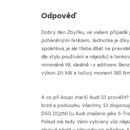
Odpověď
Dobrý den Zbyňku, ve vašem případě j
poháněnými řetězem. Jednotka je dík
spolehlivá, je ale třeba dbát na pravi
dle stylu používání a nájezdu) a tanko
minimálně 98, ideálně i s aditivem. Be
výkon 221 kW a točivý moment 380 Nm
A co při koupi starší Audi S3 prověřit?
brzd a podvozku. Všechny S3 dispon
DSG DQ250 (u Audi značeno jako S-Tronic
Pokud má tedy Vámi vybraný vůz nájezd 
olejová náplň v převodovce měněna. A