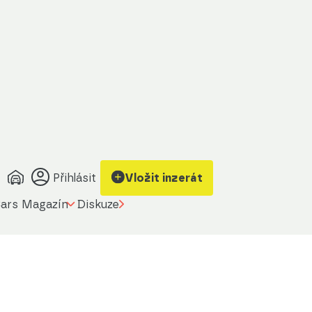
Přihlásit
Vložit inzerát
ars Magazín
Diskuze