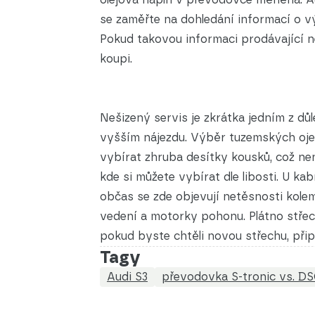
se zaměřte na dohledání informací o v
Pokud takovou informaci prodávající 
koupi.
Nešizený servis je zkrátka jedním z důl
vyšším nájezdu. Výběr tuzemských ojet
vybírat zhruba desítky kousků, což nen
kde si můžete vybírat dle libosti. U ka
občas se zde objevují netěsnosti kole
vedení a motorky pohonu. Plátno střec
pokud byste chtěli novou střechu, přip
Tagy
Audi S3
převodovka S-tronic vs. D