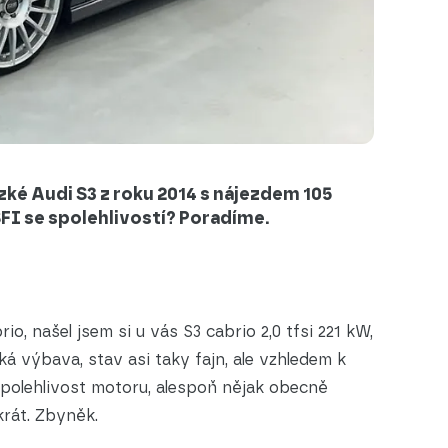
ké Audi S3 z roku 2014 s nájezdem 105
TSFI se spolehlivostí? Poradíme.
io, našel jsem si u vás S3 cabrio 2,0 tfsi 221 kW,
zká výbava, stav asi taky fajn, ale vzhledem k
spolehlivost motoru, alespoň nějak obecně
krát. Zbyněk.