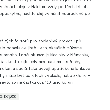
ýměnách oleje v Haldexu vždy po třech letech.
neposkytne, nechte olej vyměnit neprodleně po
ežitých faktorů pro spolehlivý provoz i při
in pomalu ale jistě klesá, aktuálně můžeme
í mnoho. Lepší situace je klasicky v Německu,
bria zkontrolujte celý mechanismus střechy,
m oken a spojů, také bývají opotřebena lanková
hy může být po letech vybledlé, nebo zkřehlé –
ravte se na částku cca 120 tisíc korun.
SG DQ250