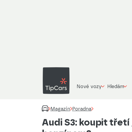
Nové vozy
Hledám
Magazín
Poradna
Audi S3: koupit třet