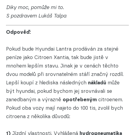
Diky moc, pomůže mi to.
S pozdravem Lukáš Talpa
Odpověď:
Pokud bude Hyundai Lantra prodáván za stejné
peníze jako Citroen Xantia, tak bude jistě v
mnohem lepším stavu. Jinak je v cenách těchto
dvou modelů při srovnatelném stáří značný rozdíl.
Lepší koupí z hlediska následných
nákladů
může
být hyundai, pokud bychom jej srovnávali se
zanedbaným a výrazně
opotřebeným
citroenem.
Pokud oba vozy mají najeto do 100 tis, zvolil bych
citroena z několika důvodů:
1)
Jízdní vlastnosti. Vyhlášená
hydropneumatika