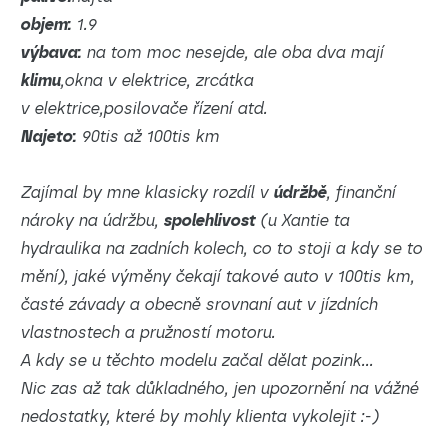
objem:
1.9
výbava:
na tom moc nesejde, ale oba dva mají
klimu
,okna v elektrice, zrcátka
v elektrice,posilovače řízení atd.
Najeto:
90tis až 100tis km
Zajímal by mne klasicky rozdíl v
údržbě
, finanční
nároky na údržbu,
spolehlivost
(u Xantie ta
hydraulika na zadních kolech, co to stoji a kdy se to
mění), jaké výměny čekají takové auto v 100tis km,
časté závady a obecně srovnaní aut v jízdních
vlastnostech a pružností motoru.
A kdy se u těchto modelu začal dělat pozink...
Nic zas až tak důkladného, jen upozornění na vážné
nedostatky, které by mohly klienta vykolejit :-)