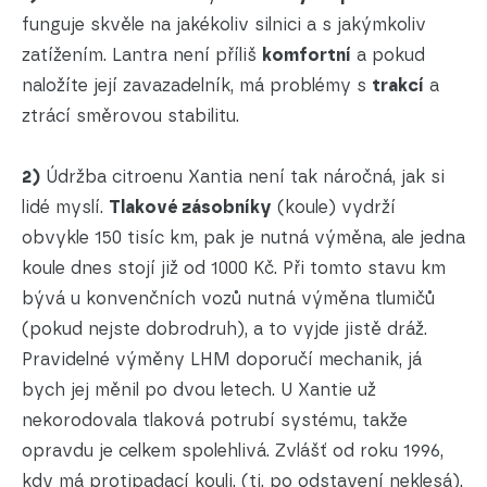
funguje skvěle na jakékoliv silnici a s jakýmkoliv
zatížením. Lantra není příliš
komfortní
a pokud
naložíte její zavazadelník, má problémy s
trakcí
a
ztrácí směrovou stabilitu.
2)
Údržba citroenu Xantia není tak náročná, jak si
lidé myslí.
Tlakové zásobníky
(koule) vydrží
obvykle 150 tisíc km, pak je nutná výměna, ale jedna
koule dnes stojí již od 1000 Kč. Při tomto stavu km
bývá u konvenčních vozů nutná výměna tlumičů
(pokud nejste dobrodruh), a to vyjde jistě dráž.
Pravidelné výměny LHM doporučí mechanik, já
bych jej měnil po dvou letech. U Xantie už
nekorodovala tlaková potrubí systému, takže
opravdu je celkem spolehlivá. Zvlášť od roku 1996,
kdy má protipadací kouli. (tj. po odstavení neklesá).