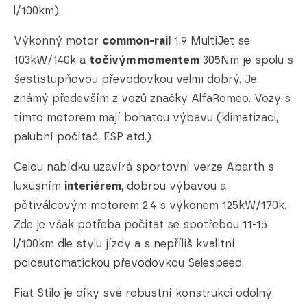
l/100km).
Výkonný motor
common-rail
1.9 MultiJet se
103kW/140k a
točivým momentem
305Nm je spolu s
šestistupňovou převodovkou velmi dobrý. Je
známý především z vozů značky AlfaRomeo. Vozy s
tímto motorem mají bohatou výbavu (klimatizaci,
palubní počítač, ESP atd.)
Celou nabídku uzavírá sportovní verze Abarth s
luxusním
interiérem
, dobrou výbavou a
pětiválcovým motorem 2.4 s výkonem 125kW/170k.
Zde je však potřeba počítat se spotřebou 11-15
l/100km dle stylu jízdy a s nepříliš kvalitní
poloautomatickou převodovkou Selespeed.
Fiat Stilo je díky své robustní konstrukci odolný