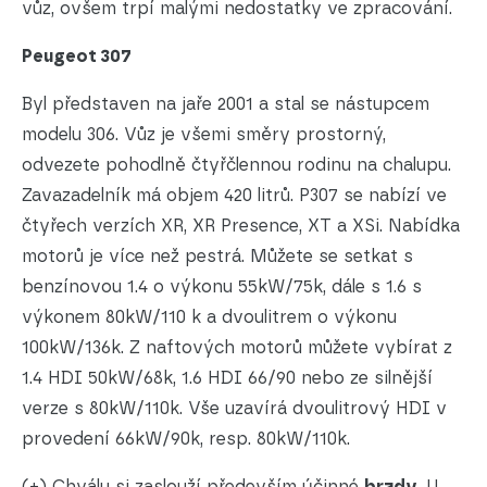
vůz, ovšem trpí malými nedostatky ve zpracování.
Peugeot 307
Byl představen na jaře 2001 a stal se nástupcem
modelu 306. Vůz je všemi směry prostorný,
odvezete pohodlně čtyřčlennou rodinu na chalupu.
Zavazadelník má objem 420 litrů. P307 se nabízí ve
čtyřech verzích XR, XR Presence, XT a XSi. Nabídka
motorů je více než pestrá. Můžete se setkat s
benzínovou 1.4 o výkonu 55kW/75k, dále s 1.6 s
výkonem 80kW/110 k a dvoulitrem o výkonu
100kW/136k. Z naftových motorů můžete vybírat z
1.4 HDI 50kW/68k, 1.6 HDI 66/90 nebo ze silnější
verze s 80kW/110k. Vše uzavírá dvoulitrový HDI v
provedení 66kW/90k, resp. 80kW/110k.
(+) Chválu si zaslouží především účinné
brzdy
. U