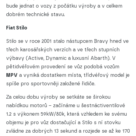
bude jednat o vozy z počátku výroby a v celkem
dobrém technické stavu.
Fiat Stilo
Stilo se v roce 2001 stalo nástupcem Bravy hned ve
třech karosářských verzích a ve třech stupních
výbavy (Active, Dynamic a luxusní Abarth). V
pětidvéřovém provedení se vůz podobá vozům
MPV
a vyniká dostatkem místa, třídvéřový model je
spíše pro sportovněji založené řidiče.
Za celou dobu výroby se setkáte se širokou
nabídkou motorů – začínáme u šestnáctiventilové
1.2 s výkonem 59kW/80k, která vzhledem ke svému
objemu je pro vůz dostačující a Stilo s ní stovku
zvládne za dobrých 13 sekund a rozjede se až ke 170