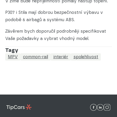
V zimě bude nepříjemností pomalý nástup topení.
P307 i Stila mají dobrou bezpečnostní výbavu v
podobě 6 airbagů a systému ABS.
Závěrem bych doporučil podrobněji specifikovat
Vaše požadavky a vybrat vhodný model.
Tagy
MPV
common-rail
interiér
spolehlivost