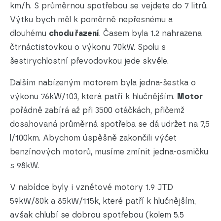
km/h. S průměrnou spotřebou se vejdete do 7 litrů.
Výtku bych měl k poměrně nepřesnému a
dlouhému
chodu řazení
. Časem byla 1.2 nahrazena
čtrnáctistovkou o výkonu 70kW. Spolu s
šestirychlostní převodovkou jede skvěle.
Dalším nabízeným motorem byla jedna-šestka o
výkonu 76kW/103, která patří k hlučnějším.
Motor
pořádně zabírá až při 3500 otáčkách, přičemž
dosahovaná průměrná spotřeba se dá udržet na 7,5
l/100km. Abychom úspěšně zakončili výčet
benzínových motorů, musíme zmínit jedna-osmičku
s 98kW.
V nabídce byly i vznětové motory 1.9 JTD
59kW/80k a 85kW/115k, které patří k hlučnějším,
avšak chlubí se dobrou spotřebou (kolem 5.5