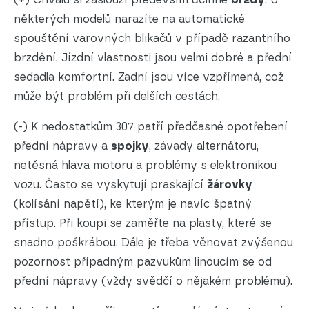
některých modelů narazíte na automatické
spouštění varovných blikačů v případě razantního
brzdění. Jízdní vlastnosti jsou velmi dobré a přední
sedadla komfortní. Zadní jsou více vzpřímená, což
může být problém při delších cestách.
(-) K nedostatkům 307 patří předčasné opotřebení
přední nápravy a
spojky
, závady alternátoru,
netěsná hlava motoru a problémy s elektronikou
vozu. Často se vyskytují praskající
žárovky
(kolísání napětí), ke kterým je navíc špatný
přístup. Při koupi se zaměřte na plasty, které se
snadno poškrábou. Dále je třeba věnovat zvýšenou
pozornost případným pazvukům linoucím se od
přední nápravy (vždy svědčí o nějakém problému).