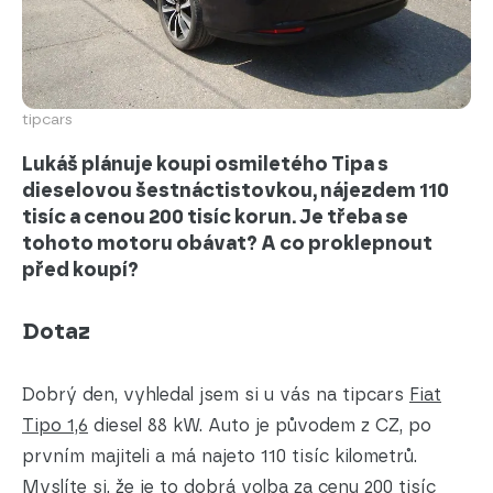
tipcars
Lukáš plánuje koupi osmiletého Tipa s
dieselovou šestnáctistovkou, nájezdem 110
tisíc a cenou 200 tisíc korun. Je třeba se
tohoto motoru obávat? A co proklepnout
před koupí?
Dotaz
Dobrý den, vyhledal jsem si u vás na tipcars
Fiat
Tipo 1,6
diesel 88 kW. Auto je původem z CZ, po
prvním majiteli a má najeto 110 tisíc kilometrů.
Myslíte si, že je to dobrá volba za cenu 200 tisíc