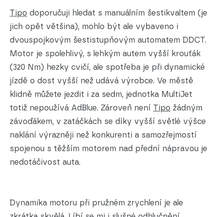
Tipo
doporučuji hledat s manuálním šestikvaltem (je
jich opět většina), mohlo být ale vybaveno i
dvouspojkovým šestistupňovým automatem DDCT.
Motor je spolehlivý, s lehkým autem vyšší krouťák
(320 Nm) hezky cvičí, ale spotřeba je při dynamické
jízdě o dost vyšší než udává výrobce. Ve městě
klidně můžete jezdit i za sedm, jednotka MultiJet
totiž nepoužívá AdBlue. Zároveň není
Tipo
žádným
závoďákem, v zatáčkách se díky vyšší světlé výšce
naklání výrazněji než konkurenti a samozřejmostí
spojenou s těžším motorem nad přední nápravou je
nedotáčivost auta.
Dynamika motoru při pružném zrychlení je ale
zkrátka skvělá. Líbí se mi i slušné odhlučnění