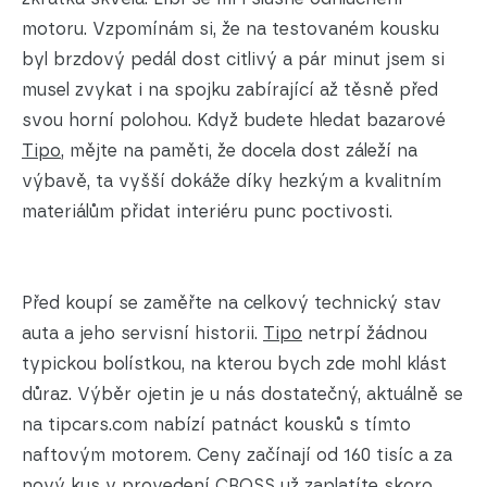
motoru. Vzpomínám si, že na testovaném kousku
byl brzdový pedál dost citlivý a pár minut jsem si
musel zvykat i na spojku zabírající až těsně před
svou horní polohou. Když budete hledat bazarové
Tipo
, mějte na paměti, že docela dost záleží na
výbavě, ta vyšší dokáže díky hezkým a kvalitním
materiálům přidat interiéru punc poctivosti.
Před koupí se zaměřte na celkový technický stav
auta a jeho servisní historii.
Tipo
netrpí žádnou
typickou bolístkou, na kterou bych zde mohl klást
důraz. Výběr ojetin je u nás dostatečný, aktuálně se
na tipcars.com nabízí patnáct kousků s tímto
naftovým motorem. Ceny začínají od 160 tisíc a za
nový kus v provedení CROSS už zaplatíte skoro