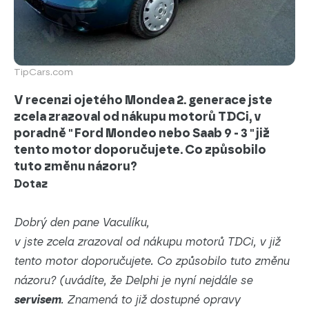
TipCars.com
V recenzi ojetého Mondea 2. generace jste
zcela zrazoval od nákupu motorů TDCi, v
poradně " Ford Mondeo nebo Saab 9 - 3 " již
tento motor doporučujete. Co způsobilo
tuto změnu názoru?
Dotaz
Dobrý den pane Vaculíku,
v jste zcela zrazoval od nákupu motorů TDCi, v již
tento motor doporučujete. Co způsobilo tuto změnu
názoru? (uvádíte, že Delphi je nyní nejdále se
servisem
. Znamená to již dostupné opravy