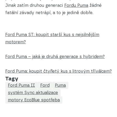
Jinak zatím druhou generaci
Fordu Puma
žádné
fatální závady netrápí, a to je jedině dobře.
Ford Puma ST: koupit starší kus s nejsilnějším
motorem?
Ford Puma – jaká je druhá generace s hybridem?
Ford Puma: koupit čtyřletý kus s litrovým tříválcem?
Tagy
Ford Puma II
Ford
Puma
systém Sync aktualizace
motory EcoBlue spotřeba