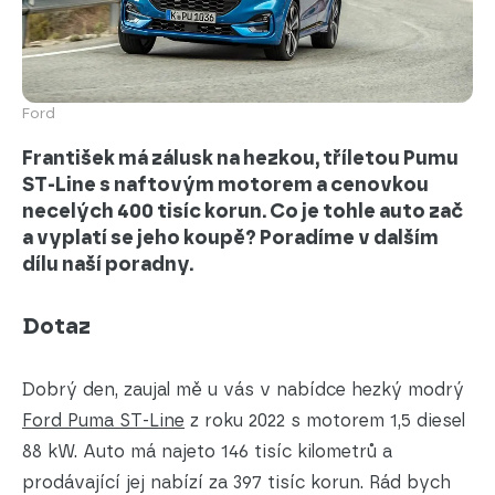
Ford
František má zálusk na hezkou, tříletou Pumu
ST-Line s naftovým motorem a cenovkou
necelých 400 tisíc korun. Co je tohle auto zač
a vyplatí se jeho koupě? Poradíme v dalším
dílu naší poradny.
Dotaz
Dobrý den, zaujal mě u vás v nabídce hezký modrý
Ford Puma ST-Line
z roku 2022 s motorem 1,5 diesel
88 kW. Auto má najeto 146 tisíc kilometrů a
prodávající jej nabízí za 397 tisíc korun. Rád bych