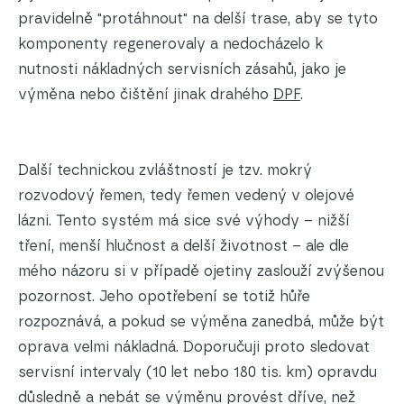
pravidelně "protáhnout" na delší trase, aby se tyto
komponenty regenerovaly a nedocházelo k
nutnosti nákladných servisních zásahů, jako je
výměna nebo čištění jinak drahého
DPF
.
Další technickou zvláštností je tzv. mokrý
rozvodový řemen, tedy řemen vedený v olejové
lázni. Tento systém má sice své výhody – nižší
tření, menší hlučnost a delší životnost – ale dle
mého názoru si v případě ojetiny zaslouží zvýšenou
pozornost. Jeho opotřebení se totiž hůře
rozpoznává, a pokud se výměna zanedbá, může být
oprava velmi nákladná. Doporučuji proto sledovat
servisní intervaly (10 let nebo 180 tis. km) opravdu
důsledně a nebát se výměnu provést dříve, než