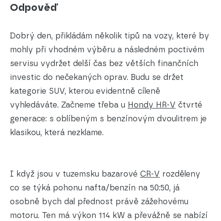
Odpověď
Dobrý den, přikládám několik tipů na vozy, které by
mohly při vhodném výběru a následném poctivém
servisu vydržet delší čas bez větších finančních
investic do nečekaných oprav. Budu se držet
kategorie SUV, kterou evidentně cíleně
vyhledáváte. Začneme třeba u
Hondy HR-V
čtvrté
generace: s oblíbeným s benzínovým dvoulitrem je
klasikou, která nezklame.
I když jsou v tuzemsku bazarové
CR-V
rozděleny
co se týká pohonu nafta/benzín na 50:50, já
osobně bych dal přednost právě zážehovému
motoru. Ten má výkon 114 kW a převážně se nabízí