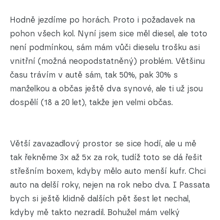
Hodně jezdíme po horách. Proto i požadavek na
pohon všech kol. Nyní jsem sice měl diesel, ale toto
není podmínkou, sám mám vůči dieselu trošku asi
vnitřní (možná neopodstatněný) problém. Většinu
času trávím v autě sám, tak 50%, pak 30% s
manželkou a občas ještě dva synové, ale ti už jsou
dospělí (18 a 20 let), takže jen velmi občas.
Větší zavazadlový prostor se sice hodí, ale u mě
tak řekněme 3x až 5x za rok, tudíž toto se dá řešit
střešním boxem, kdyby mělo auto menší kufr. Chci
auto na delší roky, nejen na rok nebo dva. I Passata
bych si ještě klidně dalších pět šest let nechal,
kdyby mě takto nezradil. Bohužel mám velký