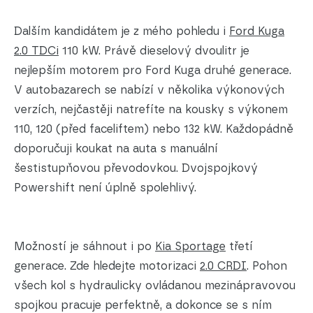
Dalším kandidátem je z mého pohledu i
Ford Kuga
2.0 TDCi
110 kW. Právě dieselový dvoulitr je
nejlepším motorem pro Ford Kuga druhé generace.
V autobazarech se nabízí v několika výkonových
verzích, nejčastěji natrefíte na kousky s výkonem
110, 120 (před faceliftem) nebo 132 kW. Každopádně
doporučuji koukat na auta s manuální
šestistupňovou převodovkou. Dvojspojkový
Powershift není úplně spolehlivý.
Možností je sáhnout i po
Kia Sportage
třetí
generace. Zde hledejte motorizaci
2.0 CRDI
. Pohon
všech kol s hydraulicky ovládanou mezinápravovou
spojkou pracuje perfektně, a dokonce se s ním