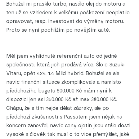
Bohužel mi prasklo turbo, nasálo olej do motoru a
ten už se vzhledem k velkému poškození neoplatilo
opravovat, resp. investovat do výměny motoru.
Proto se nyní poohlížím po novějším autě.
Měl jsem vyhlídnuté referenční auto od jedné
společnosti, která jich prodává více. Šlo o Suzuki
Vitaru, opět 4x4, 1.4 Mild hybrid. Bohužel se ale
navíc finanční situace zkomplikovala a namísto
předchozího bugetu 500.000 Kč mám nyní k
dispozici jen asi 350.000 Kč až max 380.000 Kč.
Chápu, že s tím nejde dělat zázraky, ale po
předchozí zkušenosti s Passatem jsem nějak na
koncern zanevřel, navíc ceny ojetin jsou stále dosti
vysoké a člověk tak musí o to více přemýšlet, jaké