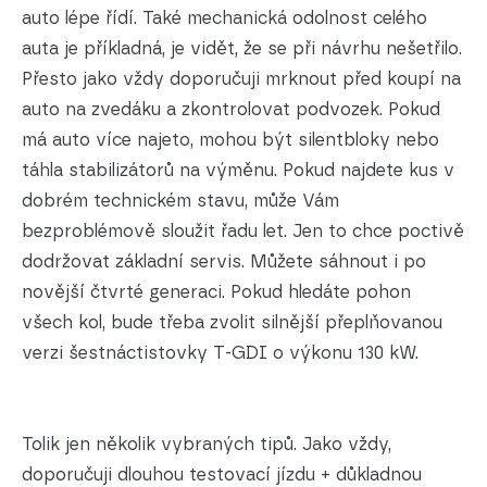
auto lépe řídí. Také mechanická odolnost celého
auta je příkladná, je vidět, že se při návrhu nešetřilo.
Přesto jako vždy doporučuji mrknout před koupí na
auto na zvedáku a zkontrolovat podvozek. Pokud
má auto více najeto, mohou být silentbloky nebo
táhla stabilizátorů na výměnu. Pokud najdete kus v
dobrém technickém stavu, může Vám
bezproblémově sloužit řadu let. Jen to chce poctivě
dodržovat základní servis. Můžete sáhnout i po
novější čtvrté generaci. Pokud hledáte pohon
všech kol, bude třeba zvolit silnější přeplňovanou
verzi šestnáctistovky T-GDI o výkonu 130 kW.
Tolik jen několik vybraných tipů. Jako vždy,
doporučuji dlouhou testovací jízdu + důkladnou