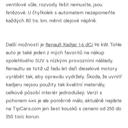
ventilové vůle, rozvody řešit nemusíte, jsou
řetězové. U čtyřkolek s automatem nezapomeňte
každých 80 tis. km. měnit olejové náplně.
Další možností je
Renault Kadjar 1,6 dCi
96 kW. Tohle
auto je také jeden z mých favoritů na nákup
spolehlivého SUV s nízkými provozními náklady.
Renaultu se totiž už řadu let daří dieselové motory
vyrábět tak, aby opravdu vydržely. Škoda, že uvnitř
kadjaru nejsou použity tak kvalitní materiály,
celkově působí interiér jednodušeji. Verzí s
pohonem 4x4 je ale poměrně málo, aktuálně najdete
na TipCars.com jen šest kousků s cenami od 250 do
350 tisíc korun.