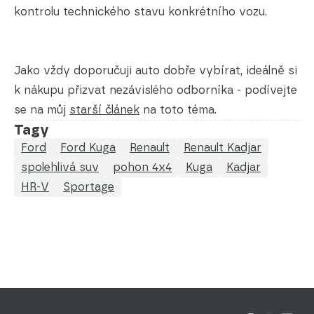
kontrolu technického stavu konkrétního vozu.
Jako vždy doporučuji auto dobře vybírat, ideálně si
k nákupu přizvat nezávislého odborníka - podívejte
se na můj
starší článek
na toto téma.
Tagy
Ford
Ford Kuga
Renault
Renault Kadjar
spolehlivá suv
pohon 4x4
Kuga
Kadjar
HR-V
Sportage