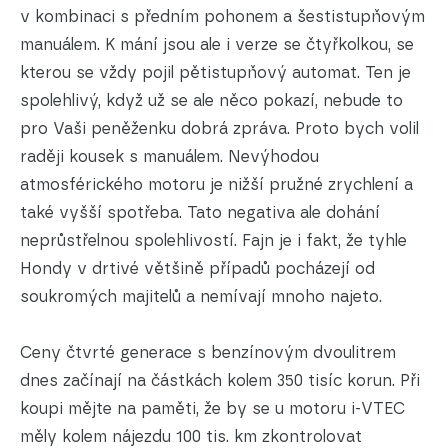
v kombinaci s předním pohonem a šestistupňovým
manuálem. K mání jsou ale i verze se čtyřkolkou, se
kterou se vždy pojil pětistupňový automat. Ten je
spolehlivý, když už se ale něco pokazí, nebude to
pro Vaši peněženku dobrá zpráva. Proto bych volil
raději kousek s manuálem. Nevýhodou
atmosférického motoru je nižší pružné zrychlení a
také vyšší spotřeba. Tato negativa ale dohání
neprůstřelnou spolehlivostí. Fajn je i fakt, že tyhle
Hondy v drtivé většině případů pocházejí od
soukromých majitelů a nemívají mnoho najeto.
Ceny čtvrté generace s benzínovým dvoulitrem
dnes začínají na částkách kolem 350 tisíc korun. Při
koupi mějte na paměti, že by se u motoru i-VTEC
měly kolem nájezdu 100 tis. km zkontrolovat