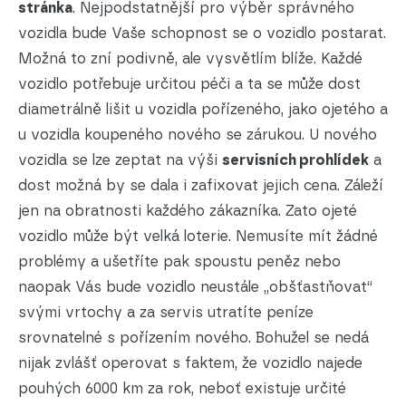
stránka
. Nejpodstatnější pro výběr správného
vozidla bude Vaše schopnost se o vozidlo postarat.
Možná to zní podivně, ale vysvětlím blíže. Každé
vozidlo potřebuje určitou péči a ta se může dost
diametrálně lišit u vozidla pořízeného, jako ojetého a
u vozidla koupeného nového se zárukou. U nového
vozidla se lze zeptat na výši
servisních prohlídek
a
dost možná by se dala i zafixovat jejich cena. Záleží
jen na obratnosti každého zákazníka. Zato ojeté
vozidlo může být velká loterie. Nemusíte mít žádné
problémy a ušetříte pak spoustu peněz nebo
naopak Vás bude vozidlo neustále „obšťastňovat“
svými vrtochy a za servis utratíte peníze
srovnatelné s pořízením nového. Bohužel se nedá
nijak zvlášť operovat s faktem, že vozidlo najede
pouhých 6000 km za rok, neboť existuje určité