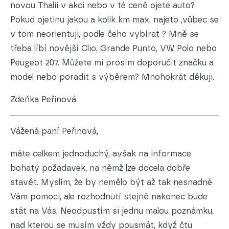
novou Thalii v akci nebo v té ceně ojeté auto?
Pokud ojetinu jakou a kolik km max. najeto ,vůbec se
v tom neorientuji, podle čeho vybírat ? Mně se
třeba líbí novější Clio, Grande Punto, VW Polo nebo
Peugeot 207. Můžete mi prosím doporučit značku a
model nebo poradit s výběrem? Mnohokrát děkuji.
Zdeňka Peřinová
Vážená paní Peřinová,
máte celkem jednoduchý, avšak na informace
bohatý požadavek, na němž lze docela dobře
stavět. Myslím, že by nemělo být až tak nesnadné
Vám pomoci, ale rozhodnutí stejně nakonec bude
stát na Vás. Neodpustím si jednu malou poznámku,
nad kterou se musím vždy pousmát, když čtu