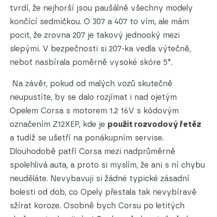
tvrdí, že nejhorší jsou paušálně všechny modely
končící sedmičkou. O 307 a 407 to vím, ale mám
pocit, že zrovna 207 je takový jednooký mezi
slepými. V bezpečnosti si 207-ka vedla výtečně,
neboť nasbírala poměrně vysoké skóre 5*.
Na závěr, pokud od malých vozů skutečně
neupustíte, by se dalo rozjímat i nad ojetým
Opelem Corsa s motorem 1.2 16V s kódovým
označením Z12XEP, kde je
použit rozvodový řetěz
a tudíž se ušetří na ponákupním servise.
Dlouhodobě patří Corsa mezi nadprůměrně
spolehlivá auta, a proto si myslím, že ani s ní chybu
neuděláte. Nevybavuji si žádné typické zásadní
bolesti od dob, co Opely přestala tak nevybíravě
sžírat koroze. Osobně bych Corsu po letitých