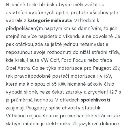
Nicméně tohle hledisko byste měla zvážit i u
ostatních vybíraných ojetin, protože všechny jste
vybrala z
kategorie malá auta
. Vzhledem k
předpokládaným najetým km se domnívám, že jich
stejně nejvíce najedete o víkendu a na dovolené. Je
pak otázkou, zda se ještě jednou nezamyslet a
neposunout svoje rozhodnutí do nižší střední třídy,
kde kralují auta VW Golf, Ford Focus nebo třeba
Opel Astra. Co se týká motorizace pro Peugeot 207,
tak pravděpodobně postačí motorizace 1.4 16V,
která má k dispozici 65 kW, nicméně ačkoliv číslo
vypadá slibně, nelze čekat zázraky a zrychlení 12,7 s
je průměrná hodnota. V ohledech
spolehlivosti
zaujímají Peugeoty spíše chvosty statistik.
Většinou nejsou špatné po mechanické stránce, ale
slabým místem je elektronika. Zlí jazykové dokonce