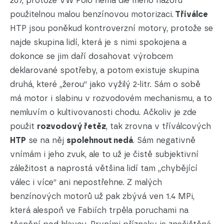
207, protože VW Polo nemá dle mého názoru
použitelnou malou benzínovou motorizaci.
Tříválce
HTP jsou poněkud kontroverzní motory, protože se
najde skupina lidí, která je s nimi spokojena a
dokonce se jim daří dosahovat výrobcem
deklarované spotřeby, a potom existuje skupina
druhá, které „žerou“ jako vyžilý 2-litr. Sám o sobě
má motor i slabinu v rozvodovém mechanismu, a to
nemluvím o kultivovanosti chodu. Ačkoliv je zde
použit
rozvodový řetěz
, tak zrovna v tříválcových
HTP
se na něj
spolehnout nedá
. Sám negativně
vnímám i jeho zvuk, ale to už je čistě subjektivní
záležitost a naprostá většina lidí tam „chybějící
válec i více“ ani nepostřehne. Z malých
benzínových motorů už pak zbývá ven 1.4 MPi,
která alespoň ve Fabiích trpěla poruchami na