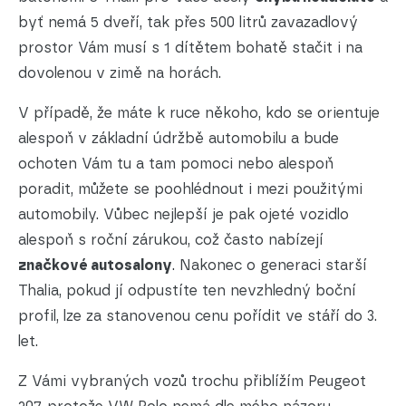
byť nemá 5 dveří, tak přes 500 litrů zavazadlový
prostor Vám musí s 1 dítětem bohatě stačit i na
dovolenou v zimě na horách.
V případě, že máte k ruce někoho, kdo se orientuje
alespoň v základní údržbě automobilu a bude
ochoten Vám tu a tam pomoci nebo alespoň
poradit, můžete se poohlédnout i mezi použitými
automobily. Vůbec nejlepší je pak ojeté vozidlo
alespoň s roční zárukou, což často nabízejí
značkové autosalony
. Nakonec o generaci starší
Thalia, pokud jí odpustíte ten nevzhledný boční
profil, lze za stanovenou cenu pořídit ve stáří do 3.
let.
Z Vámi vybraných vozů trochu přiblížím Peugeot