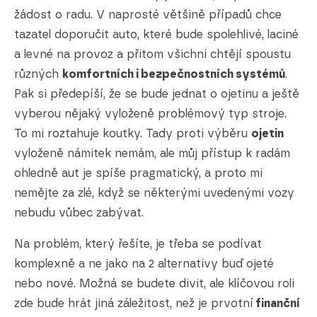
žádost o radu. V naprosté většině případů chce
tazatel doporučit auto, které bude spolehlivé, laciné
a levné na provoz a přitom všichni chtějí spoustu
různých
komfortních i bezpečnostních systémů
.
Pak si předepíší, že se bude jednat o ojetinu a ještě
vyberou nějaký vyloženě problémový typ stroje.
To mi roztahuje koutky. Tady proti výběru
ojetin
vyloženě námitek nemám, ale můj přístup k radám
ohledně aut je spíše pragmatický, a proto mi
nemějte za zlé, když se některými uvedenými vozy
nebudu vůbec zabývat.
Na problém, který řešíte, je třeba se podívat
komplexně a ne jako na 2 alternativy buď ojeté
nebo nové. Možná se budete divit, ale klíčovou roli
zde bude hrát jiná záležitost, než je prvotní
finanční