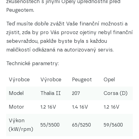
zkušenostech s jinými Opely upřednostnil před
Peugeotem.
Teď musíte dobře zvážit Vaše finanční možnosti a
zjistit, zda by pro Vás provoz ojetiny nebyl finanční
sebevraždou, pakliže byste byla s každou
maličkostí odkázaná na autorizovaný servis.
Technické parametry:
Výrobce
Výrobce
Peugeot
Opel
Model
Thalia II
207
Corsa (D)
Motor
1.2 16V
1.4 16V
1.2 16V
Výkon
55/5500
65/5250
59/5600
(kW/rpm)