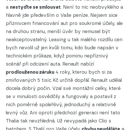
a
nestyďte se smlouvat
. Není to nic neobvyklého a
hlavně jde především o Vaše peníze. Nejsem sice
příznivcem financování aut pro soukromé účely, ale
na druhou stranu, menší úvěr by nemusel být
neakceptovatelný. Leasing u tak malého rozdílu cen
bych nevolil už jen kvůli tomu, kdo bude napsán v
technickém průkaze, když pominu nepříznivý
scénář při odcizení auta. Renault nabízí
prodlouženou záruku
4 roky, kterou bych si za
zmiňovaných 5 tisíc Kč určitě dopřál. Renault udělal
docela dobrý počin. Vzal své montážní celky, které
se v minulosti osvědčily a fungovaly a postavil z
nich poměrně spolehlivý, jednoduchý a relativně
levný vůz. Ani oproti předchozí generaci není tato
Thalia tak nevzhledná. Už nevypadá jako Clio s
batohem. S Thalií pro Vaše účely
chybu neuděláte
a