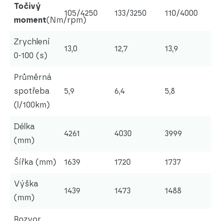
Točivý
105/4250
133/3250
110/4000
moment
(Nm/rpm)
Zrychlení
13,0
12,7
13,9
0-100 (s)
Průměrná
spotřeba
5,9
6,4
5,8
(l/100km)
Délka
4261
4030
3999
(mm)
Šířka (mm)
1639
1720
1737
Výška
1439
1473
1488
(mm)
Rozvor