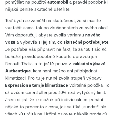
pomýšlet na použitý
automobil
a pravděpodobně i
nějaké peníze skutečně ušetříte.
Teď bych se zaměřil na skutečnost, že si musíte
vystačit sama, tak po zkušenostech ze svého okolí
Vám doporučuji, abyste zvolila variantu
nového
vozu
a vybavila si jej tím,
co skutečně potřebujete
.
Je potřeba Vás připravit na fakt, že za 150 tisíc Kč
bohužel pravděpodobně koupíte opravdu jen
Renault Thalia, a to ještě pouze v
základní výbavě
Authentique
, kam není možno ani přiobjednat
klimatizaci. Pro tu je nutné zvolit stupeň výbavy
Expression a tam je klimatizace
volitelná položka. To
už ovšem cena šplhá přes 20% nad vytýčený limit.
Jsem si jist, že je možné při individuálním jednání
nějaké to procento z ceny, jak se říká „sundat“, ale
všech 20 určitě ne. Určitě oslovte několik prodejců