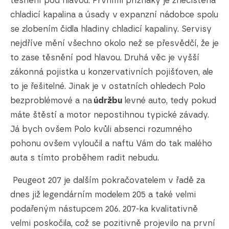
těsnění pod hlavou. Prvními příznaky je znečištěná
chladicí kapalina a úsady v expanzní nádobce spolu
se zlobením čidla hladiny chladicí kapaliny. Servisy
nejdříve mění všechno okolo než se přesvědčí, že je
to zase těsnění pod hlavou. Druhá věc je vyšší
zákonná pojistka u konzervativních pojišťoven, ale
to je řešitelné. Jinak je v ostatních ohledech Polo
bezproblémové a na
údržbu
levné auto, tedy pokud
máte štěstí a motor nepostihnou typické závady.
Já bych ovšem Polo kvůli absenci rozumného
pohonu ovšem vyloučil a naftu Vám do tak malého
auta s tímto proběhem radit nebudu.
Peugeot 207 je dalším pokračovatelem v řadě za
dnes již legendárním modelem 205 a také velmi
podařeným nástupcem 206. 207-ka kvalitativně
velmi poskočila, což se pozitivně projevilo na první