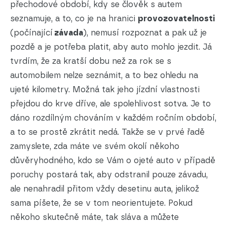
přechodové období, kdy se člověk s autem
seznamuje, a to, co je na hranici
provozovatelnosti
(počínající
závada
), nemusí rozpoznat a pak už je
pozdě a je potřeba platit, aby auto mohlo jezdit. Já
tvrdím, že za kratší dobu než za rok se s
automobilem nelze seznámit, a to bez ohledu na
ujeté kilometry. Možná tak jeho jízdní vlastnosti
přejdou do krve dříve, ale spolehlivost sotva. Je to
dáno rozdílným chováním v každém ročním období,
a to se prostě zkrátit nedá. Takže se v prvé řadě
zamyslete, zda máte ve svém okolí někoho
důvěryhodného, kdo se Vám o ojeté auto v případě
poruchy postará tak, aby odstranil pouze závadu,
ale nenahradil přitom vždy desetinu auta, jelikož
sama píšete, že se v tom neorientujete. Pokud
někoho skutečně máte, tak sláva a můžete