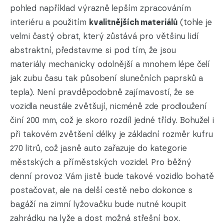
pohled například výrazně lepším zpracováním
interiéru a použitím
kvalitnějších materiálů
(tohle je
velmi častý obrat, který zůstává pro většinu lidí
abstraktní, představme si pod tím, že jsou
materiály mechanicky odolnější a mnohem lépe čelí
jak zubu času tak působení slunečních paprsků a
tepla). Není pravděpodobně zajímavostí, že se
vozidla neustále zvětšují, nicméně zde prodloužení
činí 200 mm, což je skoro rozdíl jedné třídy. Bohužel i
při takovém zvětšení délky je základní rozměr kufru
270 litrů, což jasně auto zařazuje do kategorie
městských a příměstských vozidel. Pro běžný
denní provoz Vám jistě bude takové vozidlo bohatě
postačovat, ale na delší cestě nebo dokonce s
bagáží na zimní lyžovačku bude nutné koupit
zahrádku na lyže a dost možná střešní box.