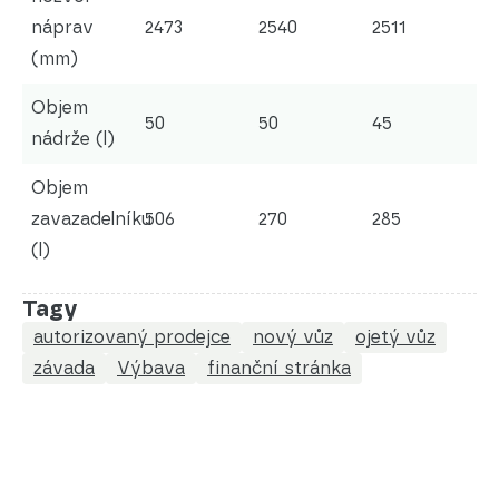
náprav
2473
2540
2511
(mm)
Objem
50
50
45
nádrže (l)
Objem
zavazadelníku
506
270
285
(l)
Tagy
autorizovaný prodejce
nový vůz
ojetý vůz
závada
Výbava
finanční stránka